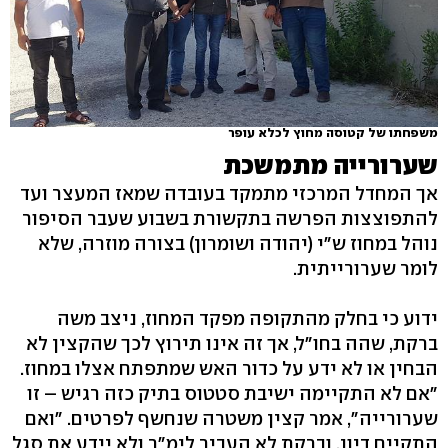
משפחתו של קטוסה מחוץ לכלא עופר
שערורייה מתמשכת
אך המחדל המרכזי מתמקד בעובדה שמאז המעצר ועד
להתפוצצות הפרשה בתקשורת בשבוע שעבר הסיפור
נוהל במחוז ש"י (יהודה ושומרון) בצורה מוזרה, שלא
לומר שערורייתית.
ידוע כי בחלק מהתקופה מפקד המחוז, ניצב משה
ברקת, שהה בחו"ל, אך זה אינו תירוץ לכך שהקצין לא
הבחין או לא ידע על כדור האש שמתפתח אצלו במחוז.
"אם לא התקיימה ישיבת סטטוס בתיק כזה רגיש – זו
שערורייה", אמר קצין משטרה שנחשף לפרטים. "ואם
התקיים דיון, וברקת לא העביר לימ"ר ולא יידע את סגל