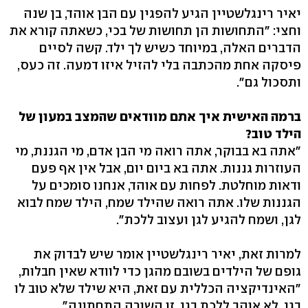
יאיר רינגלשטיין הגיע להפגין עם הבן אוהד, בן שנה
וחצי: "התחושות הן תחושות של בכי, כשאתה קורא את
הדברים האלה, במיוחד כשיש לך ילד. קשה לסיים
פיסקה אחת מהכתבה בלי להזיל איזו דמעה. זה כעס,
ותסכול גם".
ברמה האישית איך אתם מוודאים שהמצב במעון של
הילד טוב?
"אתה בא בבוקר, אתה רואה מי הבן אדם, מי הגננת, מי
העוזרות גננות. אתה בא ביום יום, אבל אין אף פעם
ודאות מוחלטת. לפחות עם אוהד, אנחנו סומכים על
הגננות שלו. אתה רואה שהילד שמח, הילד שמח לבוא
לגן, ושמח להגיע לגן ועצוב ללכת".
למרות זאת, יאיר רינגלשטיין אומר שיש לבדוק את
גופם של הילדים בשובם מהגן כדי לוודא שאין חבלות,
"האינדיקציה הכללית עם זאת, היא שילד שלא טוב לו
בגן, לא אוהב ללכת בגן, זו השורה התחתונה".