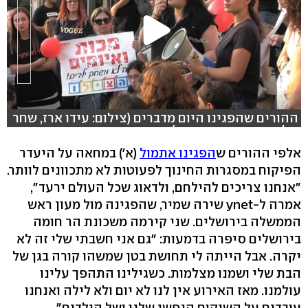
ההורים שהפגינו היום מדברים (צילום: עידו ארז, שחר
גולדשטיין, משה מזרחי)
אלפי ההורים ש
הפגינו אתמול
(א') במחאה על היעדר
הפיקוח במסגרות החינוך לפעוטות לא מתכוונים לוותר.
"אנחנו צריכים להילחם, ולדאוג שכל העולם ירעד",
אמרה ל-ynet שירה שמיר, שהפגינה מול מעון ראש
הממשלה בירושלים. שני קירמה משכונת הר חומה
בירושלים סיפרה בדמעות: "גם אני חשבתי שלי זה לא
יקרה. אבל הייתה לי תחושת בטן שמשהו קורה בגן של
הבת שלי ושמנו מצלמות. כשגילינו התהפך עלינו
עולמנו. מאז האירוע אין לנו לא יום ולא לילה ואנחנו
עובדים על השיקום הנפשי שלנו ושל הילדים".