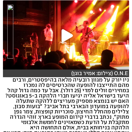
O.N.E (צילום: אמיר בוגן)
ניו יורק על מגוון רובעיה מלאה בהיפסטרים, ורבים
מהם התייצבו להופעה שהכרטיסים לה נמכרו
במחירים זולים למדי (25 דולר). אבל עד כמה גדול קהל
היעד בישראל אליה יגיעו חברי הלהקה ב-5 באוגוסט?
האם יש בנמצא מספיק מעריצים ללהקה שתעלה
להופעה במועדון הבארבי בתל אביב? "בועות סבון,
צלילים מהחלל החיצון, סוכריות קופצות, צמר גפן
מתוק", נכתב בדברי קידום המופע בארץ. זוהי הגדרה
מתקבלת על הדעת כשמאזינים לחמשת אלבומי
הלהקה בניחותא בבית, אולם התחושה היא