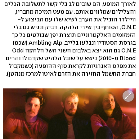
לאורך המופע, הם שובים לב בלי קשר לתשלובת הכלים
והצלילים שמלווים אותם. עם מעט תמיכה מחבריו,
וויילדר הוביל את הערב לשיא שלו עם הביצוע ל-
O.N.E, הסוחף בין שירי הלהקה, דביק ונגיש גם בלי
הזמזומים האלקטרוניים תוצרת יפן שבולטים כל כך
בגרסת הסטודיו ונבלעו בלייב. Ambling Alp (שכמו
O.N.E גם הוא יצא באלבום השני השל הלהקה Odd
Blood מ-2010) נישא על שובל הלהיט שקדם לו והרים
את מפלס האנרגיות לקראת סוף ההופעה (כשמקביל
חברת החשמל החזירה את הזרם לאיטו למרכז מנהטן).