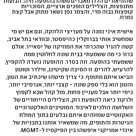
שהתיאורים הללו מאבדים משהו בהופעה חיה: הבועות
מתנפצות, הצלילים הופכים ארציים, הסוכריות
קופצות גבוה מדי, והצמר גפן נשאר מתוק אבל קצת
נמרח.
אישית איני נמנה על מעריצי הלהקה, וגם אם יש מי
שמחשיב אותי בברוקלין כהיפסטר, ובוודאי בתל אביב,
קשה להגיד שהכרתי את המוזיקה של יסאייר. אולם
ברור כי מה ששמעתי בבית שונה לחלוטין ממה
ששמעתי בהופעה. וזה בסדר. ההופעה נועדה להקפיץ,
להרעיש, להרים. זו הסיבה שקיטינג, ווילדר וטוטון
הביאו איתם מתופף. כי צריך מישהו שיכתיב את הטון,
והטון הוא בלי ספק שונה - קצבי יותר, אגרסיבי יותר,
כיפי יותר אבל מעניין פחות. מול קהל שבא לקפוץ
ולרקוד כיאה להופעת רוק, הצלילים הייחודיים של
השלושה הולכים לאיבוד. המוטיבים האלקטרוניים
האקזוטיים שמזוהים איתם נבלעים בתוך המולת
הגיטרות והתופים, מה שמשאיר אותנו בתבניות של
אינדי אמריקני איפשהו בין הפיקסיז ל-MGMT.