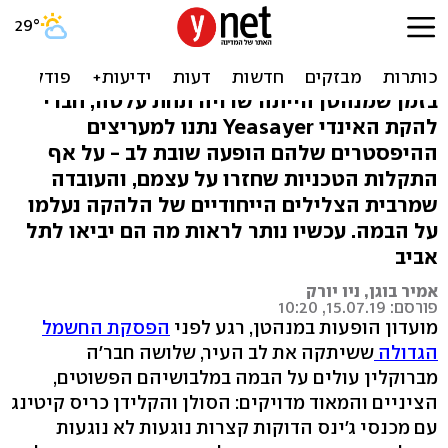
Yeasayer בניו יורק: פשוט,
ציני ומדויק
בזמן שמנהטן הייתה שרויה תחת עלטה, חברי
להקת האינדי Yeasayer נתנו למעריצים
ההיפסטרים שלהם הופעה שובת לב - על אף
התקלות הטכניות שחזרו על עצמם, והעובדה
שמרבית הצלילים הייחודיים של הלהקה נעלמו
על הבמה. עכשיו נותר לראות מה הם יביאו לתל
אביב
אמיר בוגן, ניו יורק
פורסם: 15.07.19, 10:20
מועדון הופעות במנהטן, רגע לפני
הפסקת החשמל
הגדולה
ששיתקה את לב העיר, שלושה חבר'ה
מברוקלין עולים על הבמה במלבושיהם הפשוטים,
הציניים והמאוד מדויקים: הסולן והקלידן כריס קיטינג
עם מכנסי ג'ינס הדוקות קצרות נוגעות לא נוגעות