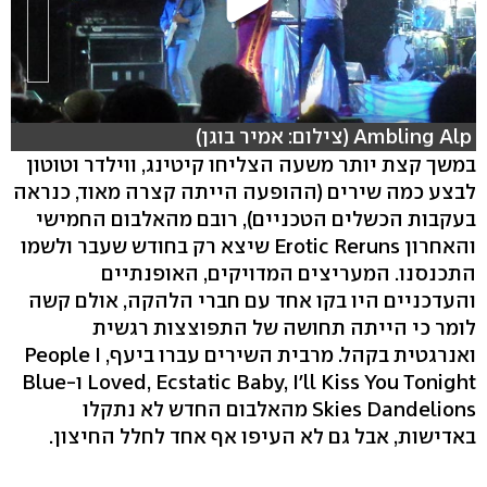
Ambling Alp (צילום: אמיר בוגן)
במשך קצת יותר משעה הצליחו קיטינג, ווילדר וטוטון
לבצע כמה שירים (ההופעה הייתה קצרה מאוד, כנראה
בעקבות הכשלים הטכניים), רובם מהאלבום החמישי
והאחרון Erotic Reruns שיצא רק בחודש שעבר ולשמו
התכנסנו. המעריצים המדויקים, האופנתיים
והעדכניים היו בקו אחד עם חברי הלהקה, אולם קשה
לומר כי הייתה תחושה של התפוצצות רגשית
ואנרגטית בקהל. מרבית השירים עברו ביעף, People I
Loved, Ecstatic Baby, I'll Kiss You Tonight ו-Blue
Skies Dandelions מהאלבום החדש לא נתקלו
באדישות, אבל גם לא העיפו אף אחד לחלל החיצון.