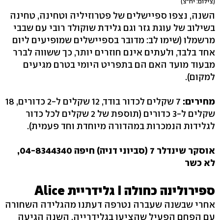
(צילום: יח"צ)
השנה, נצפו ספיישלים של פטרוזיליה וטחינה, טחינה
בשילוב של עוגת גזר וגם גלידת שוקולד רובי עם שבבי
מרשמלו (שימו לב: מדובר בספיישלים שמופיעים ליום
אחד בלבד, ולעתים אינם חוזרים יותר, כך ששווה לברר
מבעוד מועד האם הם בתפריט היומי בטרם מגיעים
למקום).
מחירים:
7 שקלים לכדור בודד, 12 שקלים ל-2 כדורים, 18
שקלים ל-3 כדורים (תוספת של 2 שקלים לכל כדור
לגלידות הנמכרות במהדורה מיוחדת וחד פעמית).
אוסקר שינדלר 7 (סביוני דניה) חיפה 04-8344340,
לא כשר
ספירולינה כחולה I גלידריית Alice
אחרי שבשנה שעברה נטרפה דעתנו מהגלידה השחורה
עם הפחם הפעיל שהציעו בגלידרייה, השנה הגיעה