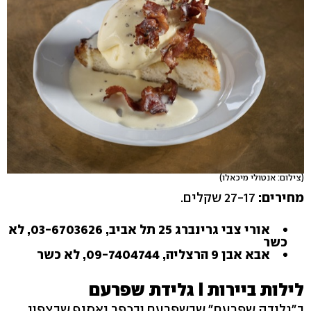
(צילום: אנטולי מיכאלו)
מחירים:
27-17 שקלים.
אורי צבי גרינברג 25 תל אביב, 03-6703626, לא
כשר
אבא אבן 9 הרצליה, 09-7404744, לא כשר
לילות ביירות I גלידת שפרעם
ב"גלידה שפרעם" שבשפרעם ובכפר יאסיף שבצפון,