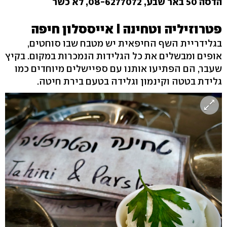
הדסה 50 באר שבע, 08-6277072, לא כשר
פטרוזיליה וטחינה I אייססלון חיפה
בגלידריית השף החיפאית יש מטבח שבו סוחטים,
אופים ומבשלים את כל הגלידות הנמכרות במקום. בקיץ
שעבר, הם הפתיעו אותנו עם ספיישלים מיוחדים כמו
גלידת בטטה וקינמון וגלידה בטעם בירת חיטה.