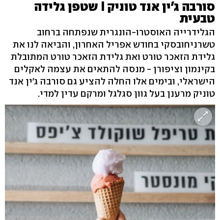
סורבה ג'ין אנד טוניק I שטפן גלידה
טבעית
הגלידרייה האוסטרו-הונגרית שנפתחה ברחוב
טשרניחובסקי בחודש אפריל האחרון, והביאה לנו את
גלידת הזאכר טורט ואת גלידת הזאכר טורט המתובלת
בקינמון וציפורן - מנסה להתאים את עצמה לאקלים
הישראלי, ובימים אלו החלה להציע גם סורבה ג'ין אנד
טוניק מרענן בעל גוון סגלגל ומרקם עדין למדי.