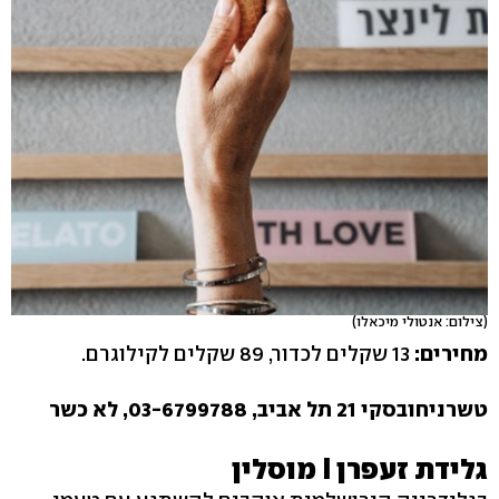
(צילום: אנטולי מיכאלו)
מחירים:
13 שקלים לכדור, 89 שקלים לקילוגרם.
טשרניחובסקי 21 תל אביב, 03-6799788, לא כשר
גלידת זעפרן I מוסלין