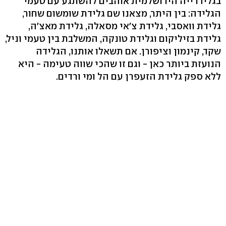
בגלידרייה הירושלמית אוהבים להשתגע עם טעמי
הגלידה: בין היתר, מצאנו שם גלידת שומשום שחור,
גלידת וואסבי, גלידת צ'אי מסאלה, גלידת מאצ'ה,
גלידת בזיליקום וגלידת טונקה, המשלבת בין טעמי וניל,
שקד, קינמון וציפורן. אם תשאלו אותנו, הגלידה
הנועזת ביותר כאן - וגם זו שהכי שווה טעימה - היא
ללא ספק גלידת הזעפרן עם הל ומי ורדים.