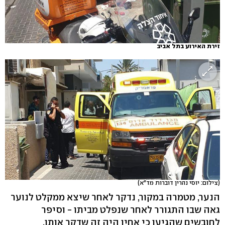
זירת האירוע בתל אביב
(צילום: יוסי נהרין דוברות מד"א)
הנער, מטמרה במקור, נדקר לאחר שיצא ממקלט לנוער
גאה שבו התגורר לאחר שנפלט מביתו - וסיפר
לחובשים שהגיעו כי אחיו היה זה שדקר אותו.