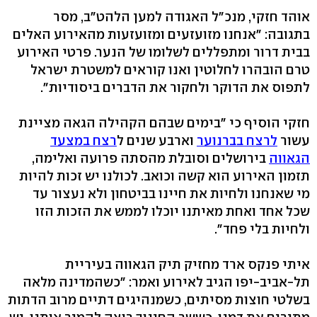
אוהד חזקי, מנכ"ל האגודה למען הלהט"ב, מסר
בתגובה: "אנחנו מזועזעים ומזועזעות מהאירוע האלים
בבית דרור ומתפללים לשלומו של הנער. פרטי האירוע
טרם הובהרו לחלוטין ואנו קוראים למשטרת ישראל
לתפוס את הדוקר ולחקור את הדברים ביסודיות".
חזקי הוסיף כי "בימים שבהם הקהילה הגאה מציינת
עשור
לרצח בברנוער
וארבע שנים ל
רצח במצעד
הגאווה
בירושלים וסובלת מהסתה פרועה ואלימה,
תזמון האירוע הוא קשה וכואב. לכולנו יש זכות להיות
מי שאנחנו ולחיות את חיינו בביטחון ולא נעצור עד
שכל אחד ואחת מאיתנו יוכלו לממש את הזכות הזו
ולחיות בלי פחד".
איתי פנקס ארד מחזיק תיק הגאווה בעיריית
תל-אביב-יפו הגיב לאירוע ואמר: "כשהמדינה מלאה
בשלטי חוצות מסיתים, כשמנהיגים דתיים מרוב הדתות