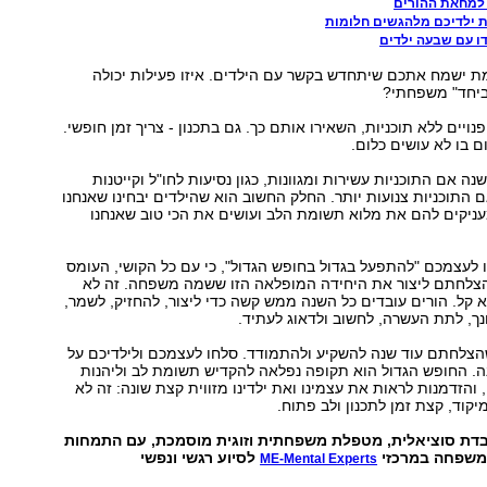
 למחאת ההורים
ת ילדיכם מלהגשים חלומות
ו עם שבעה ילדים
מת ישמח אתכם שיתחדש בקשר עם הילדים. איזו פעילות יכולה
"ביחד" משפחתי?
פנויים ללא תוכניות, השאירו אותם כך. גם בתכנון - צריך זמן חופשי.
ם בו לא עושים כלום.
 משנה אם התוכניות עשירות ומגוונות, כגון נסיעות לחו"ל וקייטנות
ם התוכניות צנועות יותר. החלק החשוב הוא שהילדים יבחינו שאנחנו
עניקים להם את מלוא תשומת הלב ועושים את הכי טוב שאנחנו
ירו לעצמכם "להתפעל בגדול בחופש הגדול", כי עם כל הקושי, העומס
 הצלחתם ליצור את היחידה המופלאה הזו ששמה משפחה. זה לא
לא קל. הורים עובדים כל השנה ממש קשה כדי ליצור, להחזיק, לשמר,
נך, לתת העשרה, לחשוב ולדאוג לעתיד.
הצלחתם עוד שנה להשקיע ולהתמודד. סלחו לעצמכם ולילדיכם על
ה. החופש הגדול הוא תקופה נפלאה להקדיש תשומת לב וליהנות
והזדמנות לראות את עצמינו ואת ילדינו מזווית קצת שונה: זה לא
יקוד, קצת זמן לתכנון ולב פתוח.
בדת סוציאלית, מטפלת משפחתית וזוגית מוסמכת, עם התמחות
משפחה במרכזי
לסיוע רגשי ונפשי
ME-Mental Experts