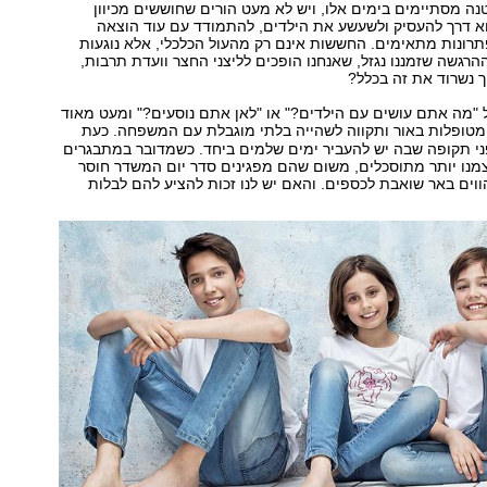
טנה מסתיימים בימים אלו, ויש לא מעט הורים שחוששים מכיוון
א דרך להעסיק ולשעשע את הילדים, להתמודד עם עוד הוצאה
רונות מתאימים. החששות אינם רק מהעול הכלכלי, אלא נוגעות
ההרגשה שזמננו נגזל, שאנחנו הופכים לליצני החצר וועדת תרבות,
 נשרוד את זה בכלל?
 "מה אתם עושים עם הילדים?" או "לאן אתם נוסעים?" ומעט מאוד
טופלות באור ותקווה לשהייה בלתי מוגבלת עם המשפחה. כעת
י תקופה שבה יש להעביר ימים שלמים ביחד. כשמדובר במתבגרים
מנו יותר מתוסכלים, משום שהם מפגינים סדר יום המשדר חוסר
וים באר שואבת לכספים. והאם יש לנו זכות להציע להם לבלות