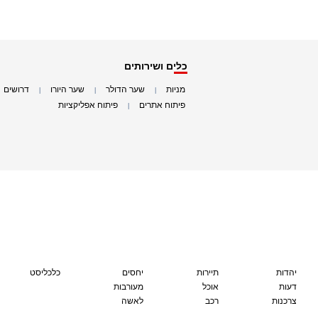
כלים ושירותים
מניות
שער הדולר
שער היורו
דרושים
|
|
|
|
פיתוח אתרים
פיתוח אפליקציות
|
|
יהדות
תיירות
יחסים
כלכליסט
דעות
אוכל
מעורבות
צרכנות
רכב
לאשה