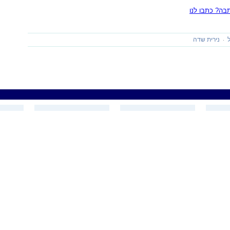
ה? כתבו לנו
נירית שדה