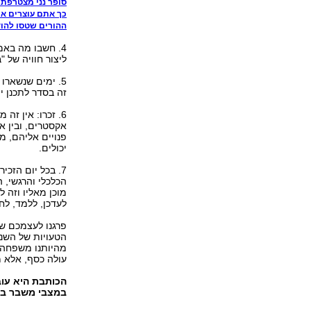
סופר נני מצטרפת
כך אתם עוצרים א
ההורים שטסו להוד
4. חשבו מה בא
ליצור חוויה של 
5. ימים שנשארו 
זה בסדר לתכנן יו
6. זכרו: אין זה
אקסטרים, ובין א
פנויים אליהם, מ
יכולים.
7. בכל יום הזכ
הכלכלי והרגשי,
מוכן מאליו וזה 
לעדכן, ללמד, לח
פרגנו לעצמכם ש
הטעויות של השנ
מהיותנו משפחה, 
עולה כסף, אלא מ
הכותבת היא עו
במצבי משבר ב