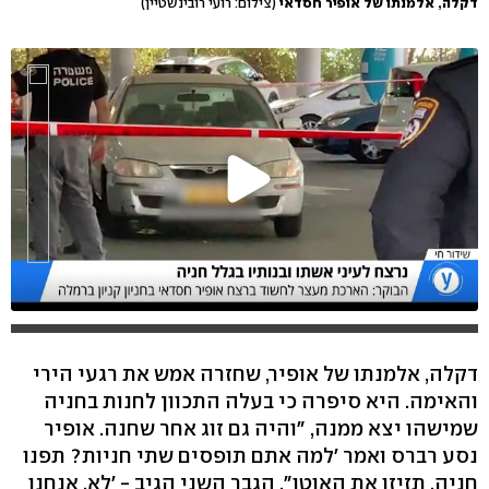
דקלה, אלמנתו של אופיר חסדאי
(צילום: רועי רובינשטיין)
דקלה, אלמנתו של אופיר, שחזרה אמש את רגעי הירי
והאימה. היא סיפרה כי בעלה התכוון לחנות בחניה
שמישהו יצא ממנה, "והיה גם זוג אחר שחנה. אופיר
נסע רברס ואמר 'למה אתם תופסים שתי חניות? תפנו
חניה, תזיזו את האוטו". הגבר השני הגיב - 'לא, אנחנו