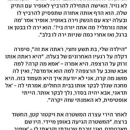
לא נזיז'. האישה התחילה להרביץ לאופיר עם התיק
שלה. הוא הדף אותה אחורה שתפסיק להרביץ לו
ובעלה יצא עם הנשק וירה באופיר. אופיר אמר 'מה
אתה נורמלי? מה אתה יורה בי?'. הוא ירה לו בבטן או
ברגל, ואז אחרי כמה שניות ירה לו בלב".
"הילדה שלי, בת תשע וחצי, ראתה את זה", סיפרה
דקלה על רגעיו האחרונים של בעלה. "היא ראתה אותו
זרוק על הרצפה. היא אמרה - 'אמא מה קרה? למה
אבא שוכב על הרצפה? למה הוא אדמדם?', ואין לה
מושג מה קרה, אני לא יודעת איך היא תעמוד בזה. היא
מחכה שנלך לבקר אותו בבית החולים. אמרתי לה - 'אל
תדאגי, אבא יהיה בסדר, נלך לבקר אותו'. הייתי
אופטימית, לא האמנתי שזה יקרה".
לאחר הירי עצרה המשטרה את ויקטור קטן, החשוד
ברצח. "המשטרה הגיעה באופן מיידי. היו שם
מאבטחים, ואני זוכרת שרעדתי וקראתי לו - 'אופיר,