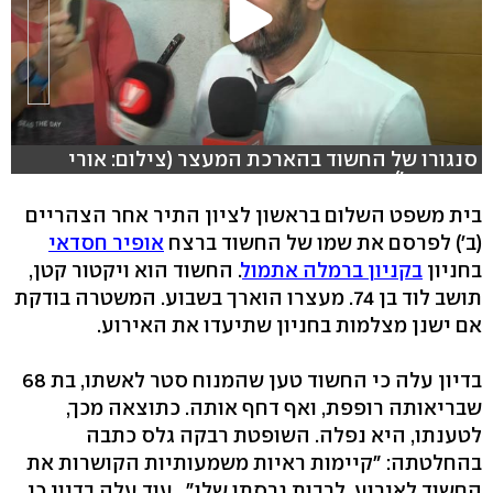
סנגורו של החשוד בהארכת המעצר (צילום: אורי
דוידוביץ')
בית משפט השלום בראשון לציון התיר אחר הצהריים
(ב') לפרסם את שמו של החשוד ברצח
אופיר חסדאי
בחניון
בקניון ברמלה אתמול
. החשוד הוא ויקטור קטן,
תושב לוד בן 74. מעצרו הוארך בשבוע. המשטרה בודקת
אם ישנן מצלמות בחניון שתיעדו את האירוע.
בדיון עלה כי החשוד טען שהמנוח סטר לאשתו, בת 68
שבריאותה רופפת, ואף דחף אותה. כתוצאה מכך,
לטענתו, היא נפלה. השופטת רבקה גלס כתבה
בהחלטתה: "קיימות ראיות משמעותיות הקושרות את
החשוד לאירוע, לרבות גרסתו שלו". עוד עלה בדיון כי