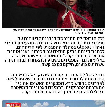
תומכי המפגינים קוראים להחרים את הסרט. ליו בגרסה המחודשת של
"מולאן"
(צילום: דיסני)
ככל הנראה ליו התייחסה בדבריה לדיווחים על
מפגינים פרו-דמוקרטיים שהכו כתבת מהעיתון הסיני
Global Times במהלך ההפגנות. לפי הדיווחים,
לכתבת הייתה בתיק חולצה עם הכיתוב: "אני אוהבת
את משטרת הונג קונג". המשטרה מואשמת שנהגה
באלימות נגד המפגינים בשבועות האחרונים, והותירה
עשרות פצועים, חלקם במצב קשה.
דבריה של ליו עוררו ביקורת קשה וקריאה ברשתות
החברתיות להחרים את הסרט בכיכובה, שצפוי לצאת
לאקרנים בחודש מרץ. המבקרים האשימו את ליו,
מתאזרחת אמריקנית, בתמיכה באכזריות המשטרה
ובשלילת הזכויות מהן נהינו אזרחי הונג קונג.