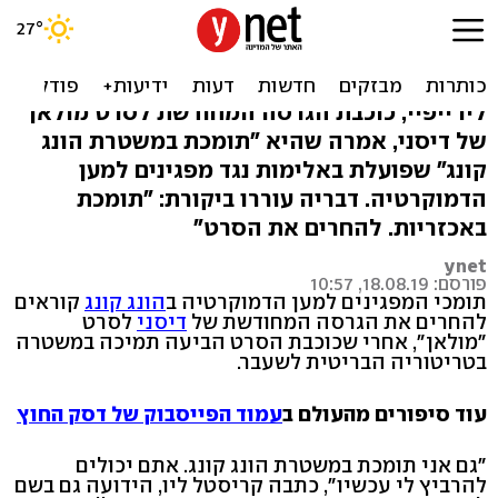
מולאן ודיסני מסתבכים עם
הונג קונג
ליו ייפיי, כוכבת הגרסה המחודשת לסרט מולאן
של דיסני, אמרה שהיא "תומכת במשטרת הונג
קונג" שפועלת באלימות נגד מפגינים למען
הדמוקרטיה. דבריה עוררו ביקורת: "תומכת
באכזריות. להחרים את הסרט"
ynet
פורסם: 18.08.19, 10:57
תומכי המפגינים למען הדמוקרטיה ב
הונג קונג
קוראים
להחרים את הגרסה המחודשת של
דיסני
לסרט
"מולאן", אחרי שכוכבת הסרט הביעה תמיכה במשטרה
בטריטוריה הבריטית לשעבר.
עוד סיפורים מהעולם ב
עמוד הפייסבוק של דסק החוץ
"גם אני תומכת במשטרת הונג קונג. אתם יכולים
להרביץ לי עכשיו", כתבה קריסטל ליו, הידועה גם בשם