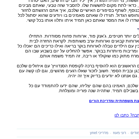
ששות, מי תהיה המורה, איך יכיר חברים חדשים, האם יסתדר
, כדאי לתת מקום לחששות שלו. להסביר שזה טבעי, שאתם מבינים
נוסף, לשתף בסיפורים האישיים שלכם, איך אתם הרגשתם לחזור
ופש הגדול. תגידו לו שאתם מאמינים בו ויודעים שהוא יסתגל לכל
שדרו לו את המסר שאתם כאן תמיד איתו ותלוו אותו בכל קושי.
ים יותר חטיפים, ג'אנק פוד, ארוחות פחות מסודרות. התחילו
ארוחות קבועים וארוחות ערב משותפות. לקראת החזרה לבית
ין עם הילדים טבלה לארוחת בוקר בריאה ואילו כריכים הם יאכלו כל
ן ומריבות מיותרות בבוקר. אפשר להחליט על יום בשבוע שבו הם
מרח מתוק כמו שוקולד או ריבה, זה תמיד משמח אותם.
ם הראשונים הוא להוסיף ברכה לקופסת הסנדוויץ' עם איחולים שלכם
ן ובבית הספר. חשוב לזכור שאלו רגעים מרגשים, וגם לנו קשה עם
ם אנחנו לא יודעים בדיוק איך זה יהיה.
שלכם, האמינו בהם שהם יצליחו, שהם ידעו להתמודד עם כל
 בשבילם תמיד. שתהיה שנה פוריה ומוצלחת.
צת משפחתית ומדריכת הורים
ה? כתבו לנו
ודים
רוני מעוז
מדריכי ynet