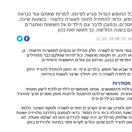
ל החופש הגדול מגיע לסיומו. למרות שאתם עוד כנראה
שמש, כדאי להתחיל לחזור לשגרה כלשהי - בשעות שינה,
מסכים, וכמובן לדבר עם הילדים על חששות ואתגרים
 בשנה החדשה. כך תעשו זאת נכון
25., 11:10
גמר וחוזרים לשגרה. חלק מהילדים נכנסים למסגרות חדשות - גן,
או תיכון, וזו תקופה מרגשת. יכול להיות שחלקם כבר מתחילים
הפרפרים בבטן, ואיתם גם עולים החששות והפחדים.
 שבוע של חופש, בילויים וכיף, זה הזמן להתחיל להוריד הילוך
ים לחזרה לשגרה כי זהו תהליך שרצוי לעשות בהדרגה.
ולות מיטשטשים. אנחנו מאפשרים לילדים ללכת לישון מאוחר
וחרות. מאפשרים להם להתבטל וליהנות מזמן מסכים ארוך מהרגיל.
ה, עמוס בבילויים וכיף.
תם ולעדכן שבימים הקרובים חוזרים לשגרה ולטקס השינה. כלומר,
שעה הרגילה בימי בית הספר. כדאי לצמצם בהדרגה טלוויזיה ושעות
ות שלחלק מהילדים יהיה קשה להירדם והם לא ישתפו פעולה. לא
וט להגיד להם שהם יכולים לקרוא ספר במיטה ולהירדם בזמן