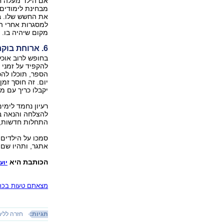
אם הילד מעלה ח
מבחינת לימודים
את החשש שלו. ב
למסגרות אחרי הח
מקום שיהיה בו. 
6. ארוחת בוקר
בחופש לרוב אוכל
להקפיד על זמני 
הספר, תוכלו להכ
יום. זה חוסך זמ
יקבלו כריך עם מ
רעיון נחמד לימי
להצלחה והנאה בג
התחלות חדשות, ג
סמכו על הילדים 
אתגר, ותהיו שם
הכותבת היא
יוע
מצאתם טעות בכתב
תגיות:
חזרה ללימ