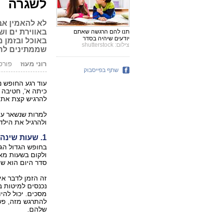
לשגרה
לא להאמין אב
באווירת ים ו
תנו להם הרגשה שאתם
יודעים שיהיה בסדר
באוכל ובזמן 
צילום: shutterstock
שממתינים להם
רוני מעוז
פורסם: 08.19
שתף בפייסבוק
עוד רגע החופש נ
כיתה א', חטיבה 
להרגיש קצת את 
למרות שנשאר עוד
ולהרגיל את הילד
1. שעות שינה מסודרות
בחופש הגדול הגב
ולקום בשעות מא
סדר היום הוא שונ
זה הזמן לדבר אי
נכנסים למיטות ב
מסכים. יכול להי
להתרגש מזה, פש
שלהם.