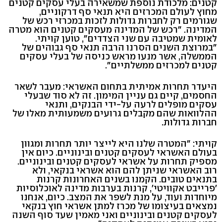
קטנים: מלכודת נוספת שמשאירה בעלי עסקים קטנים
מחוץ לעולם המכרזים היא תנאי סף דרקוניים,
שגורמים רק לחברות גדולות לזכות במכרזי רכש של
המדינה. "רכש של המדינה מעסקים קטנים הוא מטרה
לאומית שמטיבה עם שני הצדדים", טוען קויתי.
"במרוצת השנים הסרנו הרבה תנאי סף גבוהים של
הממשלה, אשר מנעו מראש כניסה של בעלי עסקים
קטנים למכרזים ממשלתיים".
היעדר תחרות אמיתית בתחום האשראי: מעבר לשאר
החסמים, קיים גם עניין המימון. זה לא סוד שבעלי
עסקים מופלים לרעה על-ידי הבנקים, ותנאי
ההלוואות שהם מקבלים גרועים משמעותית מאלו של
חברות גדולות.
קויתי: "המטרה שלנו היא לייצר יותר תחרות ומגוון
בעולם האשראי לעסקים קטנים ובינוניים. כיום אין
מספיק תחרות על אשראי לעסקים קטנים ובינוניים.
רוב האשראי שניתן להם הוא אשראי בנקאי, ולא
בתנאים טובים. הקמנו בשנים האחרונות קרנות
'פרייבט אקוויטי', קרנות בערבות מדינה לאוכלוסיות
מיוחדות ועוד, על מנת לשפר את המצב. כיום, אנחנו
נמצאים בעיצומו של מכרז למתן אשראי חוץ בנקאי
לעסקים קטנים ובינוניים ואני מאמין שעד סוף השנה