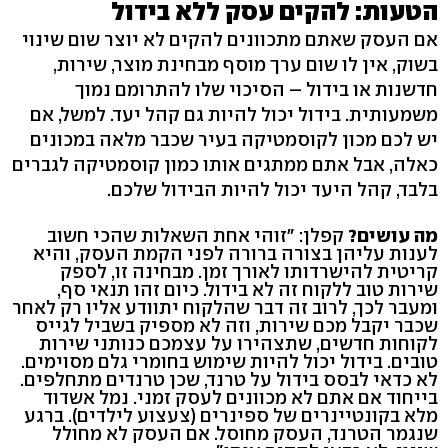
הטעות: להקים עסק ללא בידול
אם העסק שאתם מתכוונים להקים לא יוצר שום שינוי
בשוק, אין לו שום ערך מוסף מבחינת מוצר, שירות,
חדשנות או בידול – הסיכוי שלו להתרומם נמוך
משמעותית. בידול יכול להיות גם קהל יעד. למשל, אם
יש לכם מכון לקוסמטיקה בעיר שכבר מלאה במכונים
כאלה, אבל אתם ממתגים אותו כמון קוסמטיקה לגברים
בלבד, קהל היעד יכול להיות הבידול שלכם.
מה עושים?
קפלן: "זוהי אחת השאלות שהכי חשוב
לענות עליהן בצורה ברורה לפני הקמת העסק, והיא
קריטית להישרדותו לאורך זמן. מבחינה זו, לספק
שירות טוב ללקוח זה לא בידול. כיום זהו תנאי סף,
ומעבר לכך, לרוב זה דבר שהלקוח יתוודע אליו רק לאחר
שכבר יקבל מכם שירות, וזה לא מספיק בשביל לגייס
לקוחות חדשים, שתצהירו על עצמכם כנותני שירות
טובים. בידול יכול להיות שימוש בחומרי גלם מסוימים.
לא כדאי לבסס בידול על טרנד, שכן טרנדים מתחלפים.
בייחוד אם אתם לא מכוונים לעסק זמני. נמל אשדוד
מלא בקונטיינרים של ספינרים (צעצוע לילדים). ברגע
שנגמר הטרנד, העסק מחוסל. אם העסק לא מחולל