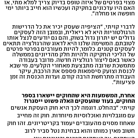
מצוי בפרטים של איזה טופס בדיוק צריך למלא מתי, או
האם היו עדכונים בחקיקה ועכשיו הוא חייב ביותר ימי
חופשה או מחלה".
לדברי קויתי, "הציפיה שעסק יכיר את כל הדרישות
הרגולטוריות היא לא ריאלית, ובמובן הזה לעסקים
גדולים יש יתרון גדול בשוק, והם גם יודעים לנצל אותו
לטובתם. המשימה שלנו היא לדאוג שהרגולציה תתאים
לעסקים קטנים. כלומר, להיות מעורבים בפרטי פרטים
של הליכי החקיקה ולהיות חלק מהדיונים בממשלה
כאשר באם ליצור רגולציה חדשה. מדובר בעבודה
מתמשכת שרובה מתבצעת מאחורי הקלעים. מי שבא
לכנסת וצועק סיסמאות פספס את הרכבת, עיקר
העבודה מתרחשת הרבה קודם. ועדות הכנסת זה זמן
פציעות".
אחרת, המשמעות היא שהחוקים יישארו בספר
החוקים, בעוד שהעסקים האלה פשוט ייסגרו?
קויתי: "בהחלט. דוגמה לכך היא חוק העסקת אנשים
עם מוגבלויות ואוכלוסיות מיוחדות. חוק זה מחייב
שאחוז מסוים מהעובדים יעמוד בקריטריונים. זהו חוק
חשוב מאין כמותו והוא בבחינת נטל סביר לרוב