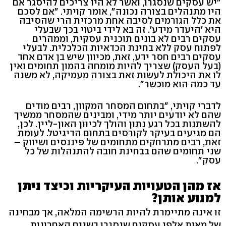
"יש עסקים שנסגרו, ואשר לא היו צריכים להיסגר אם
היו מתנהלים בצורה נכונה", אומר קויתי. "אם לסכם
את כלל הגורמים לסיבה אחת מרכזית הרי שהסיבה
היא 'היעדר מידע'. זה בא לידי ביטוי בכך שבעלי
עסקים רבים לא בונים תוכנית עסקית, וממהרים
לפתוח עסק ללא בחינת הכדאיות הכלכלית. לבעלי
עסקים רבים חסר ידע, זאת, מכיוון שיש בן אדם אחד
(בעל העסק) שצריך להיות מומחה בהמון תחומים ואין
לו את היכולת לעשות זאת בצורה מעמיקה, לא משנה
עד כמה הוא מוכשר".
לדברי קויתי, "בתחום המסחר המקוון, רבים מודים
שהם לא יודעים יותר מידי, ומבינים שהמסחר ממשיך
להשתנות בכל רגע נתון והולך לכיוון האון-ליין. לכן,
הם מגיעים בעיקר לקורסים בתחום הדיגיטל. לעומת
זאת, רבים מתרחקים מתחומים של פיננסים ושיווק –
שני תחומים שהם בבחינת חובה להתנהלות של כל
עסק".
אז מהן הטעויות העיקריות וכיצד ניתן
למנוע אותן?
זו אינה מתיימרת להיות הרשימה המלאה, אך מבחינה
של מאות אלפי עסקים שנסגרו בשנים האחרונות,