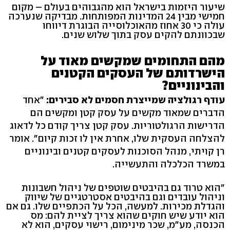
שיעור היזמות בישראל הוא מהגבוהים בעולם – מקום
חמישי מבין 24 המדינות המפותחות. מבדיקה שנערכה
עולה כי 30 אחוז מהאוכלוסייה הבוגרת דיווחו
שבכוונתם להקים עסק בתוך שלוש שנים.
מהם התחומים שמקשים מאוד על
הישרדותם של העסקים הקטנים
והבינוניים?
עודף רגולציה שמייצרת חסמים לא סבירים:
"אחד
הדברים שמאוד מקשים על עסק קטן ומקשים הם
הדרישות הרגולטוריות. עסק קטן צריך קודם כל לדאוג
להצלחה העסקית שלו, אחרת אין לו זכות קיום". אומר
רן קויתי, מנהל הסוכנות לעסקים קטנים ובינוניים
במשרד הכלכלה והתעשייה.
"הוא טרוד גם בהיבטים שוטפים של ניהול חשבונות
וניהול עובדים וגם בהיבטים אסטרטגיים של שיווק
והגדלת מכירות. למעשה, הכל על הכתפיים שלו. גם אם
הוא יודע שיש חוקים שהוא צריך לציית להם: מס
הכנסה, מע"מ, שכר מינימום, רישוי עסקים, הוא לא