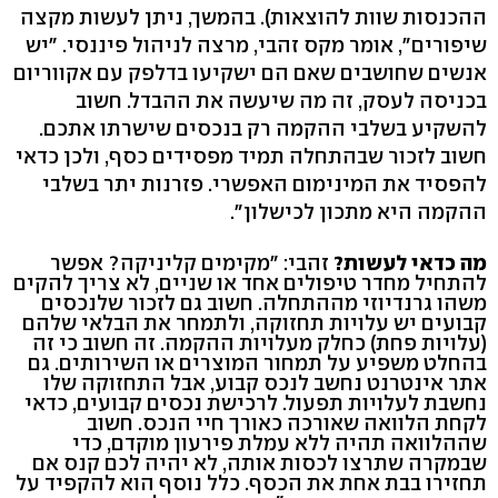
ההכנסות שוות להוצאות). בהמשך, ניתן לעשות מקצה
שיפורים", אומר מקס זהבי, מרצה לניהול פיננסי. "יש
אנשים שחושבים שאם הם ישקיעו בדלפק עם אקווריום
בכניסה לעסק, זה מה שיעשה את ההבדל. חשוב
להשקיע בשלבי ההקמה רק בנכסים שישרתו אתכם.
חשוב לזכור שבהתחלה תמיד מפסידים כסף, ולכן כדאי
להפסיד את המינימום האפשרי. פזרנות יתר בשלבי
ההקמה היא מתכון לכישלון".
מה כדאי לעשות?
זהבי: "מקימים קליניקה? אפשר
להתחיל מחדר טיפולים אחד או שניים, לא צריך להקים
משהו גרנדיוזי מההתחלה. חשוב גם לזכור שלנכסים
קבועים יש עלויות תחזוקה, ולתמחר את הבלאי שלהם
(עלויות פחת) כחלק מעלויות ההקמה. זה חשוב כי זה
בהחלט משפיע על תמחור המוצרים או השירותים. גם
אתר אינטרנט נחשב לנכס קבוע, אבל התחזוקה שלו
נחשבת לעלויות תפעול. לרכישת נכסים קבועים, כדאי
לקחת הלוואה שאורכה כאורך חיי הנכס. חשוב
שההלוואה תהיה ללא עמלת פירעון מוקדם, כדי
שבמקרה שתרצו לכסות אותה, לא יהיה לכם קנס אם
תחזירו בבת אחת את הכסף. כלל נוסף הוא להקפיד על