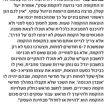
זו התקופה הכי גרועה להקמת עסק", אומרת יעל
קפלן, מרצה בתחום היזמות וניהול עסקי. "אין לכם הון
ראשוני ואתם בונים על כך שההכנסות יכסו את
הוצאות ההקמה? טעות. מוטב לחסוך כסף לפני ולא
להיכנס לתסבוכת כלכלית שלא תוכלו לצאת ממנה.
הסכומים של הקמת העסק לא יצוצו לכם 'על הדרך',
אלא צריך לגייס אותם מראש. בתקופת ההקמה
שנמשכת 6-7 חודשים לפחות, תצטרכו כסף לא רק
להקמה, אלא גם למחייה. סכום שאם לא תכניסו
לחשבון העו"ש שלכם, לא תוכלו להתקיים והמינוס
בחשבון יגדל. גם נותן שירות שעובד מהבית, ואין לו
כביכול כמעט הוצאות, ימצא את עצמו מוציא כ-60
אלף שקל לפחות רק על חודשי ההקמה, שבהם יהיה לו
'אובדן הכנסה'. את השכר שלא תקבלו במהלך חודשי
הקמה כשכירים, חשוב לחשב מראש כחלק מעלויות
ההקמה ולהיערך לו מראש. עבור עסקים רבים סכום
ההקמה הוא 'להיות או לחדול' מבחינת העסק".