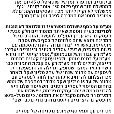
ובינוניים תוך פרק זמן של שוטף פלוס 45 יום ואת
הממשלה תוך שוטף פלוס 30", אומר קויתי. "גוף
ממשלתי לא זקוק ליותר מכך. העסקים הקטנים לא
אמורים לממן את המדינה לפרק זמן ארוך מכך".
מע"מ על כסף ששולם באשראי? זו הלוואה לא הוגנת
למדינה:
בעיה נוספת שאיתה מתמודדים חלק מבעלי
העסקים היא עניין המע"מ. למעשה, הם גובים של
המדינה ויוצא שהם מלווים לה כסף כשהעסקה
מתקיימת באשראי. "בתחום זה הגענו להסכמה עם
רשות המיסים, שבעלי עסקים קטנים ובינוניים יעבירו
מע"מ רק עבור תשלום במזומן", אומר קויתי. "זה נקרא
'מע"מ על בסיס מזומן', ולפיו עסקים קטנים בתחום
הייצור, יכולים לדווח מע"מ רק עם קבלת התמורה כבר
השירות או המוצר שסופק. תחילה זה התאפשר רק
לעסקים עם מחזור שנתי של עד 2 מליון שקל, ולאחר
מכן הצלחנו להרחיב את התיקון לחוק לעסקים עם
מחזור של עד 15 מיליון שקל. מדובר במהפכה של ממש
בתחום המיסוי לעסקים קטנים. השאיפה שלנו היא
להכניס כמה שיותר עסקים פנימה, שישלמו את
המע"מ רק כשהם מקבלים את המזומן. כיום מעל-80%
מהעסקים היצרניים הקטנים והבינוניים כבר שם".
מכרזים עם תנאי סף שמונעים כניסה של עסקים