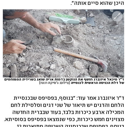
היכן שהוא סיים אותה".
ד"ר מיכאל איזנברג חושף את הנוקשן בדמות אריה שואג בשרידיה המפוחמים
של דלת הכניסה הראשית לכנסייה
(צילום: ג'סיקה רנטז)
ד"ר איזנברג אמר עוד: "בנוסף, בפסיפס שבכנסיית
הלחם והדגים יש תיאור של שני דגים וסלסילת לחם
המכילה ארבע כיכרות בלבד, בעוד שבברית החדשה
מצוינים חמש כיכרות, כפי שנמצאו בפסיפס בסוסיתא.
בנוסף, בפסיפס שבכנסייה השרופה מתוארות 12