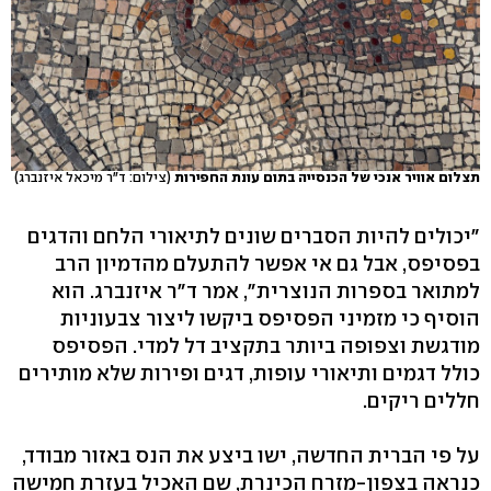
תצלום אוויר אנכי של הכנסייה בתום עונת החפירות
(צילום: ד"ר מיכאל איזנברג)
"יכולים להיות הסברים שונים לתיאורי הלחם והדגים
בפסיפס, אבל גם אי אפשר להתעלם מהדמיון הרב
למתואר בספרות הנוצרית", אמר ד"ר איזנברג. הוא
הוסיף כי מזמיני הפסיפס ביקשו ליצור צבעוניות
מודגשת וצפופה ביותר בתקציב דל למדי. הפסיפס
כולל דגמים ותיאורי עופות, דגים ופירות שלא מותירים
חללים ריקים.
על פי הברית החדשה, ישו ביצע את הנס באזור מבודד,
כנראה בצפון-מזרח הכינרת, שם האכיל בעזרת חמישה