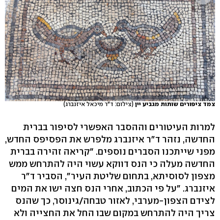
צמד ציפורים שותות מגביע יין
(צילום: ד"ר מיכאל איזנברג)
למרות העיטורים וההסבר האפשרי לסיפור בברית
החדשה, נזהר ד"ר איזנברג מלפרש את הפסיפס החדש,
מפני שייתכנו הסברים נוספים. "קריאה זהירה בברית
החדשה מעלה כי הנס דווקא עשוי היה להתרחש ממש
מצפון לסוסיתא, בתחום שליטת העיר", הסביר ד"ר
איזנברג. "על פי הכתוב, אחרי הנס חצה ישו את המים
לצידם הצפון-מערבי, לאזור טבחה/גינוסר, כך שהנס
צריך היה להתרחש במקום שבו החל את החצייה ולא