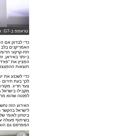
טראמפ ב-G7: פסגה עם רוחאני בדרך? (צילום : רויטרס)
כדי לבדוק אם ה
האמריקנים בלב ה
תת-קרקעי הדומה 
ביותר באיראן, ז
הפציץ את "פורדו
תוצאות ההפצצה. 
כדי לשכנע את יש
צעד חריג. מקורו
מקבילו בישראל ב
לפנטה שהוא מת
האירוע הזה נחש
ביטחון לאומי של 
בשיתוף פעולה עם
המפרסם גם הוא 