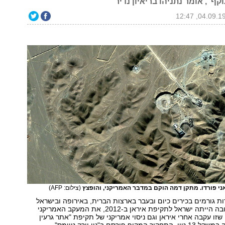
וקף", אומר נתניהו בריאיון נדיר
ני פורדו. מתקן דמה הוקם במדבר האמריקני, והופצץ
(צילום: AFP)
ות גורמים בכירים כיום ובעבר בארצות הברית, באירופה ובישראל
חושפים כמה קרובה הייתה ישראל לתקיפת איראן ב-2012, את המעקב האמריקני
שזו עקבה אחרי איראן וגם ניסוי אמריקני של תקיפת "אתר גרעין