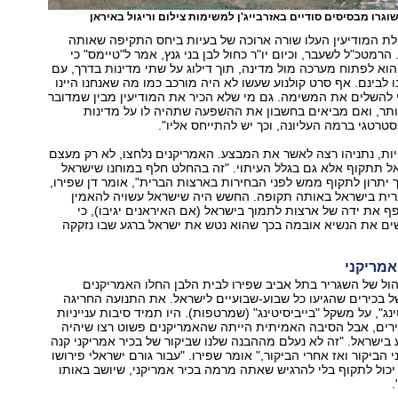
לת המודיעין העלו שורה ארוכה של בעיות ביחס התקיפה שאותה
. הרמטכ"ל לשעבר, וכיום יו"ר כחול לבן בני גנץ, אמר ל"טיימס" כי
וא לפתוח מערכה מול מדינה, תוך דילוג על שתי מדינות בדרך, עם
ו לבינם. אף סרט קולנוע שעשו לא היה מורכב כמו מה שאנחנו היינו
 להשלים את המשימה. גם מי שלא הכיר את המודיעין מבין שמדובר
ותר, ואם מביאים בחשבון את ההשפעה שתהיה לו על מדינות
סטרטגי ברמה העליונה, וכך יש להתייחס אליו".
ות, נתניהו רצה לאשר את המבצע. האמריקנים נלחצו, לא רק מעצם
 תתקוף אלא גם בגלל העיתוי. "זה בהחלט חלף במוחנו שישראל
 יתרון לתקוף ממש לפני הבחירות בארצות הברית", אומר דן שפירו,
רית בישראל באותה תקופה. החשש היה שישראל עשויה להאמין
פף את ידה של ארצות לתמוך בישראל (אם האיראנים יגיבו), כי
ים את הנשיא אובמה בכך שהוא נטש את ישראל ברגע שבו נזקקה
אמריקני
ל של השגריר בתל אביב שפירו לבית הלבן החלו האמריקנים
ל בכירים שהגיעו כל שבוע-שבועיים לישראל. את התנועה החריגה
ינג", על משקל "בייביסיטינג" (שמרטפות). היו תמיד סיבות ענייניות
רים, אבל הסיבה האמיתית הייתה שהאמריקנים פשוט רצו שיהיה
בישראל. "זה לא נעלם מההבנה שלנו שביקור של בכיר אמריקני קנה
י הביקור ואז אחרי הביקור," אומר שפירו. "עבור גורם ישראלי פירושו
ול לתקוף בלי להרגיש שאתה מרמה בכיר אמריקני, שיושב באותו
.