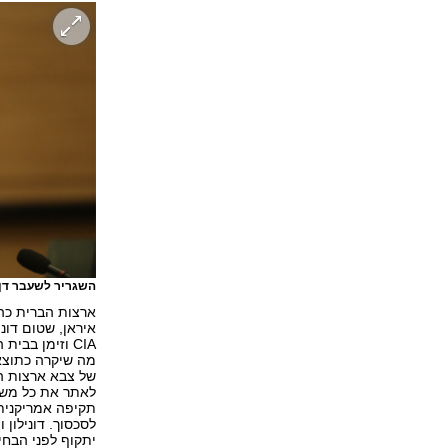
השגריר לשעבר דן 
ארצות הברית כה
איראן, שטום דוני
CIA וזימן בב
מה שיקרה כתוצאה
לאתר את כל משגר
תקיפה אמריקנית
לסכסוך. דונילון 
יתקוף לפני הבחי