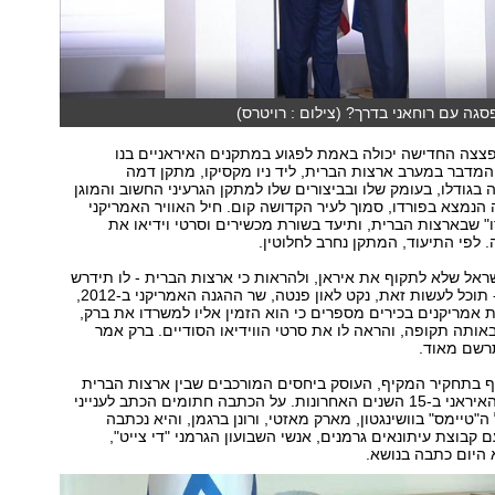
פצצה החדישה יכולה באמת לפגוע במתקנים האיראניים בנו
מדבר במערב ארצות הברית, ליד ניו מקסיקו, מתקן דמה
בגודלו, בעומק שלו ובביצורים שלו למתקן הגרעיני החשוב והמוגן
ה הנמצא בפורדו, סמוך לעיר הקדושה קום. חיל האוויר האמריקני
" שבארצות הברית, ותיעד בשורת מכשירים וסרטי וידיאו את
לפי התיעוד, המתקן נחרב לחלוטין.
ראל שלא לתקוף את איראן, ולהראות כי ארצות הברית - לו תידרש
לכך בעת חירום - תוכל לעשות זאת, נקט לאון פנטה, שר ההגנה האמריקני ב-2012,
ת אמריקנים בכירים מספרים כי הוא הזמין אליו למשרדו את ברק,
אותה תקופה, והראה לו את סרטי הווידיאו הסודיים. ברק אמר
רשם מאוד.
ף בתחקיר המקיף, העוסק ביחסים המורכבים שבין ארצות הברית
לישראל בהקשר האיראני ב-15 השנים האחרונות. על הכתבה חתומים הכתב לענייני
ה"טיימס" בוושינגטון, מארק מאזטי, ורונן ברגמן, והיא נכתבה
 קבוצת עיתונאים גרמנים, אנשי השבועון הגרמני "די צייט",
היום כתבה בנושא.