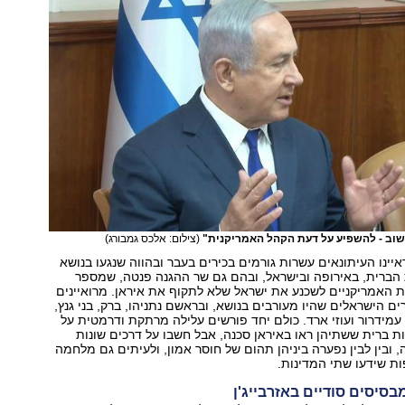
שוב - להשפיע על דעת הקהל האמריקנית"
(צילום: אלכס גמבורג)
יינו העיתונאים עשרות גורמים בכירים בעבר ובהווה שנגעו בנושא
 הברית, באירופה ובישראל, ובהם גם שר ההגנה פנטה, שמספר
ות האמריקניים לשכנע את ישראל שלא לתקוף את איראן. מרואיינים
ם הישראלים שהיו מעורבים בנושא, ובראשם נתניהו, ברק, בני גנץ,
 עמידרור ועוזי ארד. כולם יחד פורשים עלילה מרתקת ודרמטית על
ת ברית ששתיהן ראו באיראן סכנה, אבל חשבו על דרכים שונות
 ובין לבין נפערה ביניהן תהום של חוסר אמון, ולעיתים גם מלחמה
ת שידעו שתי המדינות.
בסיסים סודיים באזרבייג'ן