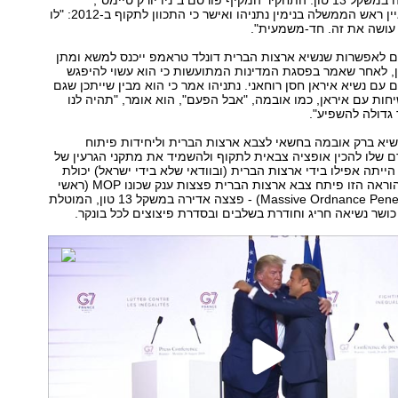
איראני" עם פצצה במשקל 13 טון. התחקיר המקיף פורסם ב"ניו יורק טיימס",
ובמסגרתו התראיין ראש הממשלה בנימין נתניהו ואישר כי התכוון לתקוף ב-2012: "לו
י עושה את זה. חד-משמעית".
גם לאפשרות שנשיא ארצות הברית דונלד טראמפ ייכנס למשא ומתן
, לאחר שאמר בפסגת המדינות המתועשות כי הוא עשוי להיפגש
 עם נשיא איראן חסן רוחאני. נתניהו אמר כי הוא מבין שייתכן שגם
חות עם איראן, כמו אובמה, "אבל הפעם", הוא אומר, "תהיה לנו
 גדולה להשפיע".
רה הנשיא ברק אובמה בחשאי לצבא ארצות הברית וליחידות פיתוח
שלו להכין אופציה צבאית לתקוף ולהשמיד את מתקני הגרעין של
הייתה אפילו בידי ארצות הברית (ובוודאי שלא בידי ישראל) יכולת
שכזו. בעקבות ההוראה הזו פיתח צבא ארצות הברית פצצות ענק שכונו MOP (ראשי
תיבות של Massive Ordnance Penetrator) - פצצה אדירה במשקל 13 טון, המוטלת
ושר נשיאה חריג וחודרת בשלבים ובסדרת פיצוצים לכל בונקר.