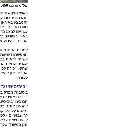
מל"ט הרמס 450. שוגרו מבסיסים סודיים באזרבייג'ן למשימות צילום וריגול באיראן
ראשי הצבא וקהי
יזמו נתניהו וברק
"המבצע באיראן ה
טווח מטורף בינינ
עשויים לבצע כדי
באירוע מורכב בי
אחרות - אירוע א
למרות ההסתייגוי
האפשרות שישראל
עשויה לראות בכך
שגריר ארצות הב
שהיא "יכולה לכו
אחרת ניתן להאש
לעזרה".
"ביביסיטינג" 
בעקבות מברק בהו
ברכבת אווירית ש
הם כינו "ביביסיט
להגעת אותם בכי
מישהו על הקרקע 
לך שבועיים - לפנ
לדעת שאתה לא יכ
זמן במשרד שלך"