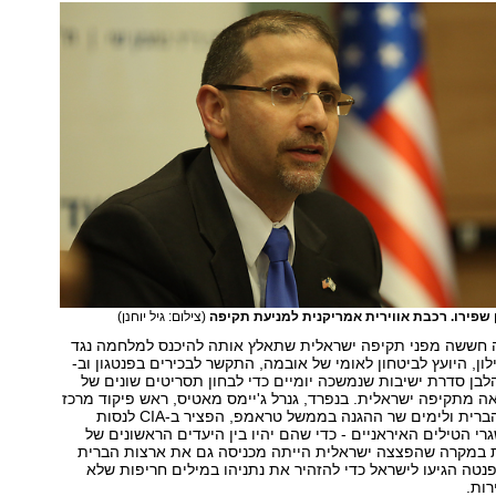
שפירו. רכבת אווירית אמריקנית למניעת תקיפה
(צילום: גיל יוחנן)
 חששה מפני תקיפה ישראלית שתאלץ אותה להיכנס למלחמה נגד
לון, היועץ לביטחון לאומי של אובמה, התקשר לבכירים בפנטגון וב-
ית הלבן סדרת ישיבות שנמשכה יומיים כדי לבחון תסריטים שונים של
 מתקיפה ישראלית. בנפרד, גנרל ג'יימס מאטיס, ראש פיקוד מרכז
של צבא ארצות הברית ולימים שר ההגנה בממשל טראמפ, הפציר ב-CIA לנסות
י הטילים האיראניים - כדי שהם יהיו בין היעדים הראשונים של
 במקרה שהפצצה ישראלית הייתה מכניסה גם את ארצות הברית
ופנטה הגיעו לישראל כדי להזהיר את נתניהו במילים חריפות שלא
רות.