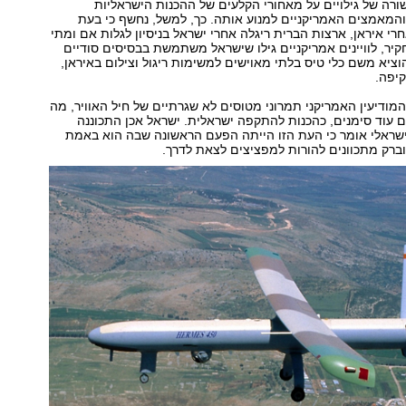
רה של גילויים על מאחורי הקלעים של ההכנות הישראליות
המאמצים האמריקניים למנוע אותה. כך, למשל, נחשף כי בעת
רי איראן, ארצות הברית ריגלה אחרי ישראל בניסיון לגלות אם ומתי
יר, לוויינים אמריקניים גילו שישראל משתמשת בבסיסים סודיים
הוציא משם כלי טיס בלתי מאוישים למשימות ריגול וצילום באיראן,
יפה.
2012 ניטר המודיעין האמריקני תמרוני מטוסים לא שגרתיים של חיל האוויר, מה
עוד סימנים, כהכנות להתקפה ישראלית. ישראל אכן התכוננה
ישראלי אומר כי העת הזו הייתה הפעם הראשונה שבה הוא באמת
 וברק מתכוונים להורות למפציצים לצאת לדרך.