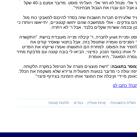
אמר שמנהל יחזור אלי. מנהל לא חזר אלי. העליתי פוסט. מדובר אמנם ב-40 שקל
ג אבל הם עברו את הגבול מבחינתי".
יד שלעיתים חברות חושבות שזה בסדר להיכנס למאבקי כוח מול
ם צודקים - אולי ממחשבה שהם יחושו קטנוניים, יתייאשו ויוותרו כי
 ובכמה עשרות שקלים בלבד. אבל ר' לא ויתרה.
אחרי פרסום הפוסט ופניית ynet לחברה, ר' קיבלה פנייה מעובדת ברשת. "התקשרה
 הסניפים ואמרה שתטפל בזה, אבל בתנאי שאסיר קודם את
להסיר את הפוסט. למחרת הם התעשתו ואמרו שייקחו את הפריט
לי אותו במוצר הנכון. כפיצוי, הביאו לי בובה קטנה עם מדבקת מחיר
מסר בתגובה:
"רשת מוצצים מצרה על הטיפול במקרה הלקוחה.
פה עולה כי מדובר בטעות תפעולית גרידא שלא משקפת את הכלל.
ופן מיידי וקיבלה את המוצר אותו הזמינה בצירוף פיצוי".
ה? כתבו לנו
תגלית בחשבונית
קניות אונליין
בגדים
תלונות קטנות