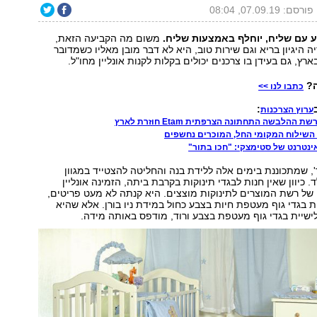
פורסם: 07.09.19, 08:04
ע עם שליח, יוחלף באמצעות שליח.
משום מה הקביעה הזאת,
 היגיון בריא וגם שירות טוב, היא לא דבר מובן מאליו כשמדובר
רץ, גם בעידן בו צרכנים יכולים בקלות לקנות אונליין מחו"ל.
ה?
כתבו לנו >>
:
ערוץ הצרכנות
ההלבשה התחתונה הצרפתית Etam חוזרת לארץ
 השילוח המקומי החל, המוכרים נחשפים
נטרנט של סטימצקי: "חכו בתור"
, שמתכוננת בימים אלה ללידת בנה והחליטה להצטייד במגוון
. כיוון שאין חנות לבגדי תינוקות בקרבת ביתה, הזמינה אונליין
של רשת המוצרים לתינוקות מוצצים. היא קנתה לא מעט פריטים,
ית בגדי גוף מעטפת חיות בצבע כחול במידת ניו בורן. אלא שהיא
שיית בגדי גוף מעטפת בצבע ורוד, מודפס באותה מידה.