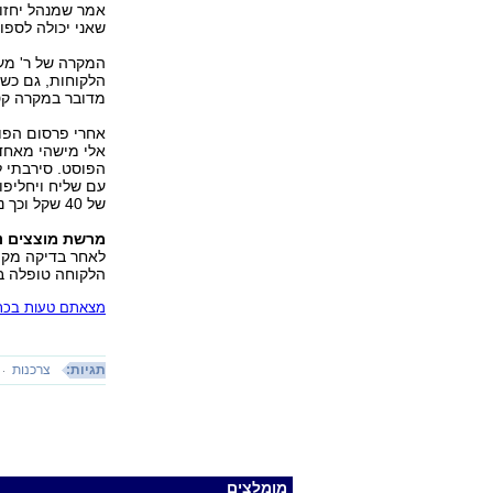
שאני יכולה לספו
המקרה של ר' מע
הלקוחות, גם כשה
מדובר במקרה קטן
אלי מישהי מאחד
הפוסט. סירבתי 
עם שליח ויחליפו 
של 40 שקל וכך נגמרה הסאגה", היא אומרת.
מרשת מוצצים נ
לאחר בדיקה מקי
הלקוחה טופלה בא
מצאתם טעות בכתב
תגיות:
צרכנות
מומלצים