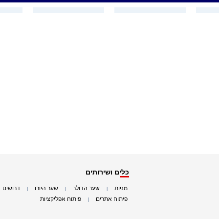
כלים ושירותים
מניות
שער הדולר
שער היורו
דרושים
|
|
|
|
פיתוח אתרים
פיתוח אפליקציות
|
|