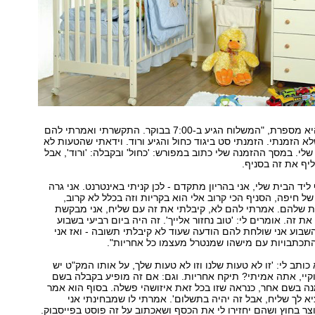
"טועים, קורה", היא מספרת, "המשלוח הגיע ב-7:00 בבוקר. התקשרתי ואמרתי להם
א הזמנתי. הזמנתי סט ביגוד כחול והגיע ורוד. וידאתי שהטעות לא
שלי. במסך ההזמנה שלי כתוב במפורש: 'כחול' ובקבלה: 'ורוד', אבל
יף את זה בסניף.
 ליד הבית שלי, אני בהריון מתקדם - לכן קניתי באינטרנט. אני גרה
ל חיפה, הסניף הכי קרוב אלי הוא בקריות וזה בכלל לא קרוב,
ת שלהם. אמרתי להם לא, קיבלתי את זה עם שליח, אני מבקשת
את זה. אומרים לי: 'טוב נחזור אלייך'. זה היה ביום רביעי בשבוע
בוע אני שולחת להם הודעה שעוד לא קיבלתי תשובה - ואז אני
כתבויות עם מישהו שמנטרל מעצמו כל אחריות".
כותב לי: 'זו לא טעות שלנו וזו לא טעות שלך, על אותו המק"ט יש
וקיי, אתה אמיתי? תיקח אחריות. וגם: אם זה מופיע בקבלה בשם
ה בשם אחר, כנראה שזו בכל זאת איזושהי פשלה. בסוף הוא אמר
וציא לך שליח, אבל זה יהיה בתשלום'. אמרתי לו שמבחינתי אני
 בחוץ ושהם יחזירו לי את הכסף ושאכתוב על זה פוסט בפייסבוק.