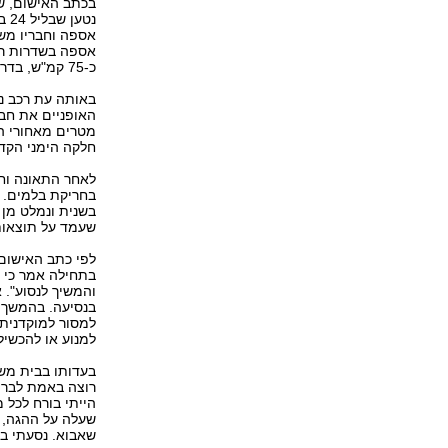
בכתב האישום, שה
אספה בשדרות רוק
כ-75 קמ"ש, בדרך עירונית שהמהירות המותרת בה היא 50 קמ"ש.
באותה עת רכב נע
מטרים מאחורי ה
חלקה הימני הקדמ
לאחר התאונה וח
בחריקת בלמים. 
בשנית ונמלט מן ה
שעמד על תוצאות 
לפי כתב האישום
בתחילה אמר כי ה
והמשיך לנסוע". 
בנסיעה. בהמשך 
למסור למוקדנית כ
למנוע או להכשיל 
בעדותו בבית משפ
רוצה באמת לברו
הייתי בורח לכל 
שעלה על ההגה, ו