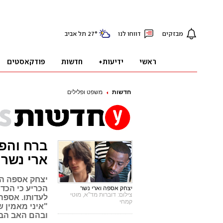
חדשות
משפט ופלילים
ברח והפק
ארי נשר
הכריע כי הכדו
יצחק אספה וארי נשר
צילום: דוברות מד"א, מוטי
לעדותו. אספה
קמחי
"איני מאמין 
ובהם האב הבמ