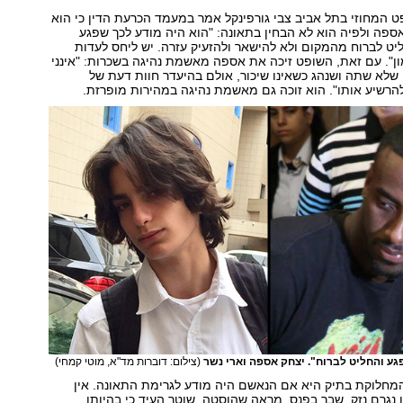
המחוזי בתל אביב צבי גורפינקל אמר במעמד הכרעת הדין כי הוא
פה ולפיה הוא לא הבחין בתאונה: "הוא היה מודע לכך שפגע
ט לברוח מהמקום ולא להישאר ולהזעיק עזרה. יש ליחס לעדות
". עם זאת, השופט זיכה את אספה מאשמת נהיגה בשכרות: "אינני
לא שתה ושנהג כשאינו שיכור, אולם בהיעדר חוות דעת של
הרשיע אותו". הוא זוכה גם מאשמת נהיגה במהירות מופרזת.
גע והחליט לברוח". יצחק אספה וארי נשר
(צילום: דוברות מד"א, מוטי קמחי)
המחלוקת בתיק היא אם הנאשם היה מודע לגרימת התאונה. אין
 נגרם נזק, שבר בפנס, מראה שהוסטה, שוטר העיד כי בהיותו