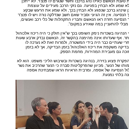
 טענת הנאשם כאילו נהג ברכבו וחשד שנגרם לו פנצ'ר. לא ייתכן
 שמע ולא הבחין בפגיעה. גם נזקי הרכב מעידים על עוצמת
ן שינהג ברכב שנפגע ולא הבחין בכך, ולא שמע את הרעש שבקע
הנסיעה. אין זה הגיוני וסביר שאם חשב שנדלקה נורה ויש לו פנצ'ר
 הנסיעה חזרה ראו הנאשם וחבריו התקהלות של כלי רכב ואנשים,
מבלי להתעניין במה שאירע במקום".
הנהיגה בשכרות נימק השופט בכך ש"אין חולק כי היה ריכוז אלכוהול
ר. אף שעדותו אינה מהימנה בהקשר זה, הנאשם נבדק ארבע שעות
רי שעתיים כבר היה בידי המשטרה, ולמרות זאת לא נערכה לו
דיקה משקפת את ריכוז האלכוהול בזמן הבדיקה, אך לא בזמן
זוכה גם מעבירת המהירות, מחמת הספק.
קרת פצוע בזירה, בנהיגה בשכרות ובשיבוש הליכי משפט. הוא לא
תו של הנער, מכיוון שהפרקליטות סברה כי הנער שהרכיב את נשר
ל הנסיעה של אספה, ומרבית הראיות הראו שמבחינת אספה
ה בלתי נמנעת.