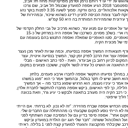
וגש על ידי עו"ד רותם נוימן וסרמן מפרקליטות מחוז תל אביב,
נטען שבליל 24 בספטמבר 2018 הגיע אספה למועדון שבנמל תל אביב, שם צרכו
אספה וחבריו משקאות אלכוהוליים, בהם וודקה. סמוך לשעה 3:35 לפנות בוקר נהג
ח לעבר צומת הכניסה לחניון רדינג כשהוא שיכור, ובמהירות של
ר על אופניים עם מנוע עזר, כשהוא מרכיב על גבי החלק הקדמי של
האופניים את חברו ארי. בשלב מסוים, כשרכבו של אספה היה במרחק של כ-15
אופניים, סטו האופניים שמאלה ואספה התנגש בהם בעוצמה עם
י של מכונית הקיה.
רף תוצאותיה המשיך אספה בנסיעתו, וכמה שניות לאחר מכן נעצר
אספה עצר את הרכב לפרק זמן קצר, המשיך בנסיעה איטית, עצר
מקום לכיוון רחוב בן אביגדור, וזאת - לפי כתב האישום - מבלי
התאונה או הושיט כל עזרה לנשר ולקטין, ששכבו פצועים במקום.
, במהלך נסיעתו התקשר אספה לחברו ארבע פעמים, בלחץ.
וא חושב שיש לו תקר בגלגל, ובהמשך אמר כי הוא "פגע במשהו
אז אמר כי עיניו נעצמו, הוא הרגיש שפגע בדבר מה – אך המשיך
הלילה, כך לפי האישום, ביקש אספה מחברו להתקשר לחברת אלדן,
י רכב הקיה היה מעורב בתאונה ולבקש כי יגיע גרר, וזאת בכוונה
הליך שיפוטי.
ט הכחיש אספה שברח מהזירה: "זה לא נכון. לא ברחתי. אם הייתי
ח לא הייתי נוסע למקום שקבעתי בו מההתחלה עם החברים שלי.
מקום אחר". אספה סיפר בדיון גם על המסיבה שבה השתתף לפני
על האלכוהול ששתה: "חבר שלי חגג יום הולדת במועדון וביקש
שאבוא. נסעתי ברכב שקיבלתי מהקבוצה והגעתי למועדון קצת לפני 1 בלילה. ראיתי