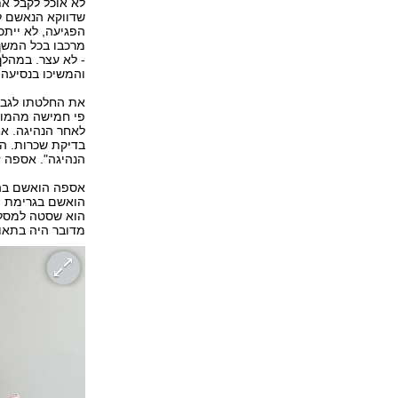
לא אוכל לקבל את
שדווקא הנאשם לא
הפגיעה, לא ייתכ
מרכבו בכל המשך 
- לא עצר. במהלך
והמשיכו בנסיעה 
את החלטתו לגבי 
פי חמישה מהמות
לאחר הנהיגה. אח
בדיקת שכרות. הב
הנהיגה". אספה 
אספה הואשם בהפ
הואשם בגרימת מו
הוא שסטה למסלו
מדובר היה בתאונ