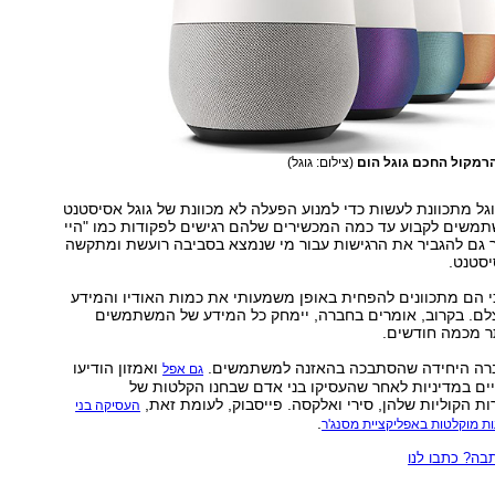
רמקול החכם גוגל הום
(צילום: גוגל)
ל מתכוונת לעשות כדי למנוע הפעלה לא מכוונת של גוגל אסיסטנט
משים לקבוע עד כמה המכשירים שלהם רגישים לפקודות כמו "היי
ר גם להגביר את הרגישות עבור מי שנמצא בסביבה רועשת ומתקשה
סטנט.
י הם מתכוונים להפחית באופן משמעותי את כמות האודיו והמידע
ם. בקרוב, אומרים בחברה, יימחק כל המידע של המשתמשים
ר מכמה חודשים.
ברה היחידה שהסתבכה בהאזנה למשתמשים.
ואמזון הודיעו
גם אפל
יים במדיניות לאחר שהעסיקו בני אדם שבחנו הקלטות של
 הקוליות שלהן, סירי ואלקסה. פייסבוק, לעומת זאת,
העסיקה בני
.
ת מוקלטות באפליקציית מסנג'ר
ה? כתבו לנו