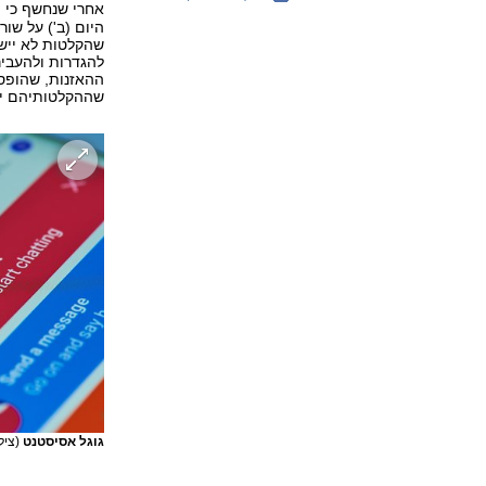
אחרי שנחשף כי ה
היום (ב') על שור
שהקלטות לא יישמ
ההאזנות, שהופסק
שההקלטותיהם יי
גוגל אסיסטנט
(צילום: ock