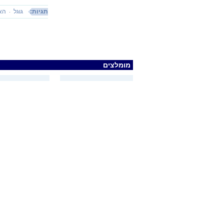
תגיות:
גוגל
הא
מומלצים