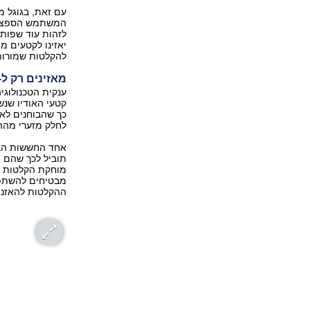
עם זאת, בגוגל מ
המשתמש הספציפי
לזהות עוד שפות 
יאזינו לקטעים מ
להקלטות שמורות
מאזינים רק ל-0.2% מההקלטות
ענקית הטכנולוג
קטעי האודיו שנ
כך שהבוחנים לא 
לחלק מזערי מההקלטות -
אחד החששות הבו
תוביל לכך שהם י
מוחקת הקלטות או
מבטיחים להשתפר 
ההקלטות להאזנה