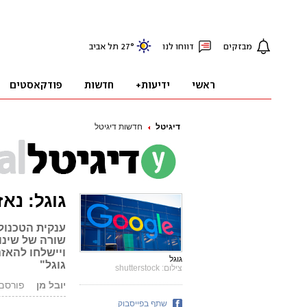
דיגיטל
חדשות דיגיטל
גוגל: נא
ענקית הטכנול
שורה של שינו
ויישלחו להאז
גוגל
גוגל"
צילום: shutterstock
יובל מן
פורסם: 23.09.19, 
שתף בפייסבוק