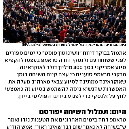
בית הנבחרים האמריקני. הכול יתחיל בוועדת המשפט
(צילום: EPA)
אתמול בבוקר דיווח "וושינגטון פוסט" כי ימים ספורים
לפני ששוחח עם זלנסקי הורה טראמפ בעצמו להקפיא
סיוע אמריקני בסך 400 מיליון דולר לאוקראינה.
מבקרי טראמפ טוענים כי עצם קיום השיחה בזמן
שאוקראינה ממתינה לסיוע צבאי מארה"ב מעלה את
האפשרות שהנשיא ניסה להשתמש בסיוע זה כאמצעי
לחץ על זלנסקי כדי לפגוע ביריבו הפוליטי ביידן.
היום: תמלול השיחה יפורסם
טראמפ דחה בימים האחרונים את הטענות נגדו ואמר
ש"בשיחה לא נאמר שום דבר שאינו ראוי". אמש הודיע