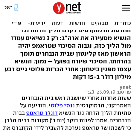
הרביעי בהיסטוריה: כתם
ההדחה של טראמפ
החלטת הדמוקרטים לקדם הליך הדחה נגד
הנשיא מסעירה את ארה"ב: רק 3 נשיאים עמדו
מול הליך כזה, וגבוה הסיכוי שטראמפ יהיה
הראשון מאז קלינטון שבית הנבחרים תומך
בהדחתו. הסיכוי שיודח בפועל – נמוך. הנשיא
עצמו מפגין ביטחון: אחרי הכרזת פלוסי גייס רבע
מיליון דולר ב-15 דקות
ynet
פורסם: 25.09.19, 11:23
שעות אחדות אחרי שיושבת ראש בית הנבחרים
האמריקני, הדמוקרטית
ננסי פלוסי
, הודיעה על
פתיחת הליך הדחה נגד הנשיא
דונלד טראמפ
בבית
הנבחרים, אמרו לפנות בוקר (יום ד') מקורות בבית הלבן
כי לשכתו של טראמפ נערכת להעביר לידי הקונגרס את