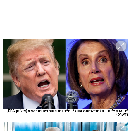
"ב-12 מילים - פלוסי שינתה הכול". יו"ר בית הנבחרים וטראמפ
(צילוםן:EPA,
רויטרס)