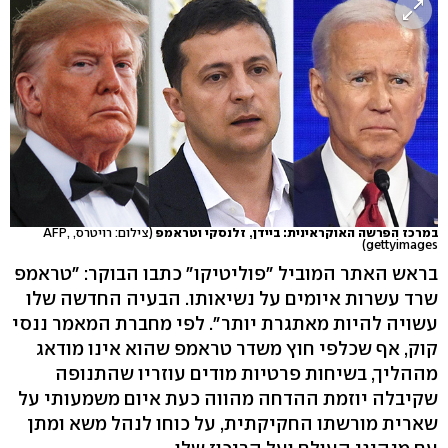
במרכז הפרשה האוקראינית: ביידן, זלנסקי וטראמפ
(צילום: רויטרס, AFP,
gettyimages)
בראש האתר המוביל "פוליטיקו" כתבו הבוקר: "טראמפ
שרד עשרות איומים על נשיאותו. הבעיה החדשה שלו
עשויה להיות מאתגרת יותר". לפי מחברת המאמר ננסי
קוק, אף שכלפי חוץ משדר טראמפ שהוא אינו מודאג
מההליך, בשיחות פרטיות מודים עוזריו שהתנופה
שקיבלה יוזמת ההדחה מהווה כעת איום משמעותי על
שארית מורשתו החקיקתית, על כוחו לנהל משא ומתן