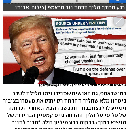
רגע מכונן: הליך הדחה נגד טראמפ (צילום: אביהו
שפירא, ירון ברנר)
טראמפ והכותרות הבוקר בארה"ב
(צילום: gettyimages)
כמו טראמפ, גם האנשים שסביבו ניסו הלילה לשדר
ביטחון מלא שהליך ההדחה רק יחזק את מעמדו בציבור
ויסייע לו לנצח בבחירות בשנה הבאה. אחרי הכרזתה
של פלוסי על הליך ההדחה גייס קמפיין הבחירות של
הנשיא בתוך 15 דקות רבע מיליון דולר. "סביר להניח