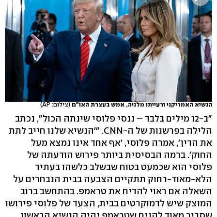
הנשיא האמריקני ורעייתו מלניה, אמש בעצרת האו"ם
(צילום: AP)
"ב-12 מילים בלבד – ננסי פלוסי שינתה הכול", נכתב
הלילה בפרשנות של ה-CNN. "'הנשיא שלנו חייב לתת
את הדין', אמרה פלוסי, 'אף אחד אינו נמצא מעל
החוק'. ברמה הבסיסית ביותר פירוש הודעתה של
פלוסי הוא שכמעט בטוח שבשלב כלשהו בעתיד
הלא-מאוד-רחוק תתקיים הצבעה בבית הנבחרים על
השאלה אם ראוי להדיח את טראמפ. בהתחשב ברוב
המוצק שיש לדמוקרטים בבית, הצעד של פלוסי פירושו
שסביר מאוד להניח שטראמפ יהיה הנשיא הראשון