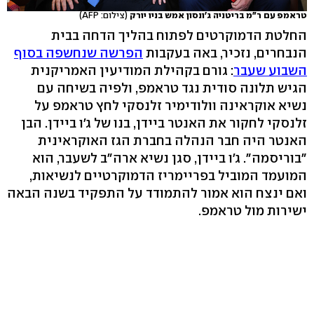
טראמפ עם ר"מ בריטניה ג'ונסון אמש בניו יורק
(צילום: AFP)
החלטת הדמוקרטים לפתוח בהליך הדחה בבית
הנבחרים, נזכיר, באה בעקבות
הפרשה שנחשפה בסוף
השבוע שעבר
: גורם בקהילת המודיעין האמריקנית
הגיש תלונה סודית נגד טראמפ, ולפיה בשיחה עם
נשיא אוקראינה וולודימיר זלנסקי לחץ טראמפ על
זלנסקי לחקור את האנטר ביידן, בנו של ג'ו ביידן. הבן
האנטר היה חבר הנהלה בחברת הגז האוקראינית
"בוריסמה". ג'ו ביידן, סגן נשיא ארה"ב לשעבר, הוא
המועמד המוביל בפריימריז הדמוקרטיים לנשיאות,
ואם ינצח הוא אמור להתמודד על התפקיד בשנה הבאה
ישירות מול טראמפ.