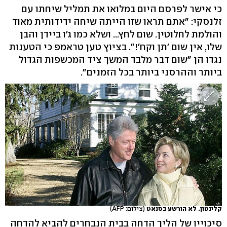
כי אישר לפרסם היום במלואו את תמליל שיחתו עם
זלנסקי: "אתם תראו שזו הייתה שיחה ידידותית מאוד
והולמת לחלוטין. שום לחץ... ושלא כמו ג'ו ביידן והבן
שלו, אין שום 'תן וקח'!". בציוץ טען טראמפ כי הטענות
נגדו הן "שום דבר מלבד המשך ציד המכשפות הגדול
ביותר וההרסני ביותר בכל הזמנים".
קלינטון. לא הורשע בסנאט
(צילום: AFP)
סיכוייו של הליך הדחה בבית הנבחרים להביא להדחה