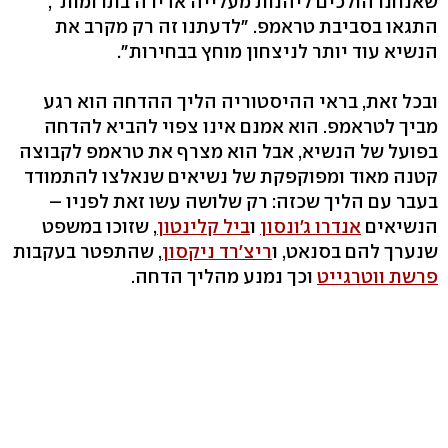
שאנחנו הולכים ליהנות מעלייה אדירה בתרומות",
התגאו בסביבת טראמפ. "לדעתנו זה רק מקרב את
הנשיא עוד יותר לניצחון מוחץ בבחירות".
ובכל זאת, בראי ההיסטוריה הליך ההדחה הוא רגע
מביך לטראמפ. הוא אמנם אינו צפוי להביא להדחה
בפועל של הנשיא, אבל הוא מצרף את טראמפ לקבוצה
קטנה מאוד ומפוקפקת של נשיאים שנאלצו להתמודד
בעבר עם הליך שכזה: רק שלושה עשו זאת לפניו –
הנשיאים
אנדרו ג'ונסון
ו
ביל קלינטון
, שזוכו במשפט
שנערך להם בסנאט, ו
ריצ'רד ניקסון
, שהתפטר בעקבות
פרשת ווטרגייט
וכך נמנע מהליך הדחה.