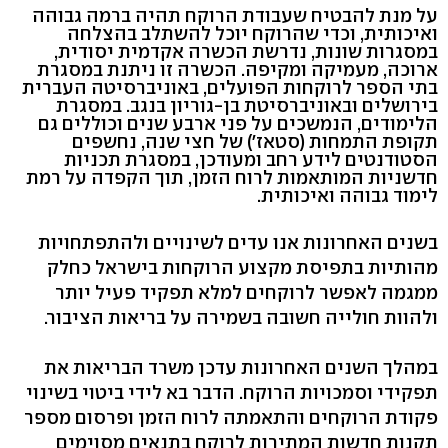
על מנת להבטיח שעבודת הרוקח תהיה ברמה גבוהה
ואיכותית, וכדי שהרוקח יוכל להשתלב בהצלחה
במסגרות שונות, נדרשת הכשרה אקדמית יסודית,
ארוכה, מעמיקה ומקיפה. הכשרה זו ניתנת במסגרת
בתי הספר לרוקחות הפועלים, באוניברסיטה העברית
בירושלים ובאוניברסיטת בן-גוריון בנגב. במסגרת
הלימודים, הנמשכים על פני ארבע שנים וכוללים גם
תקופת התמחות (סטאז') של חצי שנה, נחשפים
הסטודנטים לידע רחב ומעודכן, במסגרת תכניות
חדשניות המותאמות לרוח הזמן, תוך הקפדה על רמת
לימוד גבוהה ואיכותית.
בשנים האחרונות אנו עדים לשינויים ולהתפתחויות
מהותיות בתפיסת מקצוע הרוקחות בישראל כחלק
ממגמה לאפשר לרוקחים למלא תפקיד פעיל יותר
ולהוות חולייה חשובה בשמירה על בריאות הציבור.
במהלך השנים האחרונות עדכן משרד הבריאות את
תפקידי וסמכויות הרוקח. הדבר בא לידי ביטוי בשינוי
פקודת הרוקחים והתאמתה לרוח הזמן ופרסום מספר
תקנות חדשות המתירות לרוקח בתנאים מסוימים