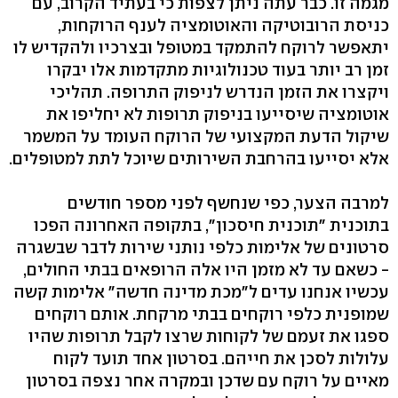
מגמה זו. כבר עתה ניתן לצפות כי בעתיד הקרוב, עם
כניסת הרובוטיקה והאוטומציה לענף הרוקחות,
יתאפשר לרוקח להתמקד במטופל ובצרכיו ולהקדיש לו
זמן רב יותר בעוד טכנולוגיות מתקדמות אלו יבקרו
ויקצרו את הזמן הנדרש לניפוק התרופה. תהליכי
אוטומציה שיסייעו בניפוק תרופות לא יחליפו את
שיקול הדעת המקצועי של הרוקח העומד על המשמר
אלא יסייעו בהרחבת השירותים שיוכל לתת למטופלים.
למרבה הצער, כפי שנחשף לפני מספר חודשים
בתוכנית "תוכנית חיסכון", בתקופה האחרונה הפכו
סרטונים של אלימות כלפי נותני שירות לדבר שבשגרה
- כשאם עד לא מזמן היו אלה הרופאים בבתי החולים,
עכשיו אנחנו עדים ל"מכת מדינה חדשה" אלימות קשה
שמופנית כלפי רוקחים בבתי מרקחת. אותם רוקחים
ספגו את זעמם של לקוחות שרצו לקבל תרופות שהיו
עלולות לסכן את חייהם. בסרטון אחד תועד לקוח
מאיים על רוקח עם שדכן ובמקרה אחר נצפה בסרטון