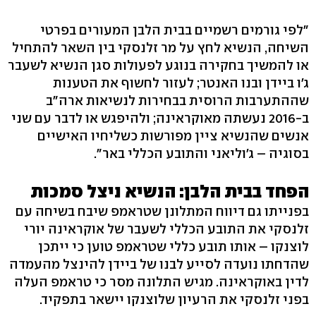
"לפי גורמים רשמיים בבית הלבן המעורים בפרטי
השיחה, הנשיא לחץ על מר זלנסקי בין השאר להתחיל
או להמשיך בחקירה בנוגע לפעולות סגן הנשיא לשעבר
ג'ו ביידן ובנו האנטר; לעזור לחשוף את הטענות
שההתערבות הרוסית בבחירות לנשיאות ארה"ב
ב-2016 נעשתה מאוקראינה; ולהיפגש או לדבר עם שני
אנשים שהנשיא ציין מפורשות כשליחיו האישיים
בסוגיה – ג'וליאני והתובע הכללי באר".
הפחד בבית הלבן: הנשיא ניצל סמכות
בפנייתו גם דיווח המתלונן שטראמפ שיבח בשיחה עם
זלנסקי את התובע הכללי לשעבר של אוקראינה יורי
לוצנקו – אותו תובע כללי שטראמפ טוען כי ייתכן
שהדחתו נועדה לסייע לבנו של ביידן להינצל מהעמדה
לדין באוקראינה. מגיש התלונה מסר כי טראמפ העלה
בפני זלנסקי את הרעיון שלוצנקו יישאר בתפקיד.