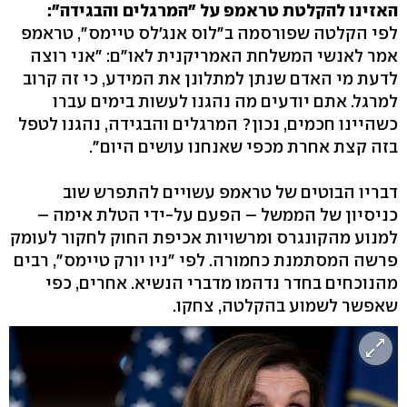
האזינו להקלטת טראמפ על "המרגלים והבגידה":
לפי הקלטה שפורסמה ב"לוס אנג'לס טיימס", טראמפ
אמר לאנשי המשלחת האמריקנית לאו"ם: "אני רוצה
לדעת מי האדם שנתן למתלונן את המידע, כי זה קרוב
למרגל. אתם יודעים מה נהגנו לעשות בימים עברו
כשהיינו חכמים, נכון? המרגלים והבגידה, נהגנו לטפל
בזה קצת אחרת מכפי שאנחנו עושים היום".
דבריו הבוטים של טראמפ עשויים להתפרש שוב
כניסיון של הממשל – הפעם על-ידי הטלת אימה –
למנוע מהקונגרס ומרשויות אכיפת החוק לחקור לעומק
פרשה המסתמנת כחמורה. לפי "ניו יורק טיימס", רבים
מהנוכחים בחדר נדהמו מדברי הנשיא. אחרים, כפי
שאפשר לשמוע בהקלטה, צחקו.