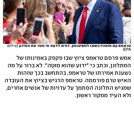
טראמפ עם תומכיו בשובו לוושינגטון. דורש לדעת מי מסר את המידע
(צילום:
EPA)
אמש פרסם טראמפ ציוץ שבו פקפק באמינותו של
המתלונן, וכתב כי "ידוע שהוא מוּטֶה". לא ברור על מה
נשענת אמירתו של טראמפ, בהתחשב בכך שזהות
האיש טרם פורסמה. טראמפ הדגיש בציוץ את העובדה
שמגיש התלונה הסתמך על עדויות של אנשים אחרים,
ולא העיד ממקור ראשון.