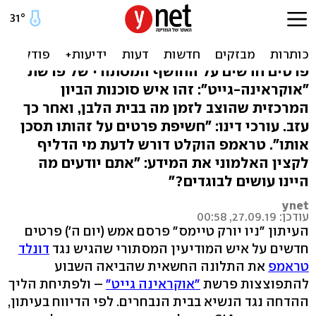
"המתלונן נגד טראמפ: קצין
CIA שהוצב בבית הלבן"
פרטים חדשים על החושף המסתורי של פרשת
"אוקראינה-גייט": זהו איש סוכנות הביון
המרכזית שהוצב לזמן מה בבית הלבן, ואחר כך
עזב. עורכי דינו: "חשיפת פרטים על זהותו תסכן
אותו". טראמפ הוקלט דורש לדעת מי הדליף
לקצין האלמוני את המידע: "אתם יודעים מה
היינו עושים לבוגדים?"
ynet
עודכן: 27.09.19, 00:58
העיתון "ניו יורק טיימס" פרסם אמש (יום ה') פרטים
חדשים על איש המודיעין המסתורי שהגיש נגד
דונלד
טראמפ
את התלונה החשאית שהביאה השבוע
להתפוצצות פרשת
"אוקראינה גייט"
– ולפתיחת הליך
ההדחה נגד הנשיא בבית הנבחרים. לפי הדיווח בעיתון,