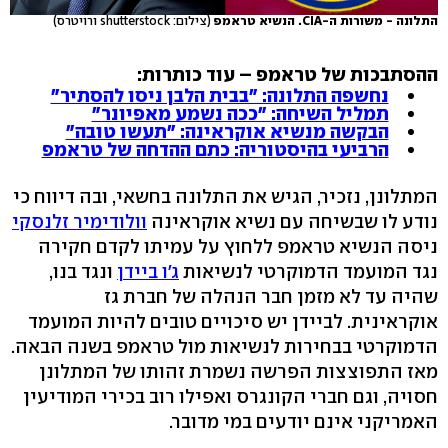
התלונה - משורות ה-CIA. הנשיא טראמפ
(צילום: shutterstock ורויטרס)
ההסתבכות של טראמפ – עוד כותרות:
נחשפה התלונה: "בבית הלבן ניסו להסתיר"
תמליל השיחה: "ככה נשמע מאפיונר"
הבקשה מנשיא אוקראינה: "תעשו טובה"
הרביעי בהיסטוריה: כתם ההדחה של טראמפ
המתלונן, נזכיר, הגיש את התלונה בחשאי, ובה דיווח כי
נודע לו שבשיחה עם נשיא אוקראינה
וולודימיר זלנסקי
ניסה הנשיא טראמפ ללחוץ על עמיתו לקדם חקירה
נגד המועמד הדמוקרטי לנשיאות
ג'ו ביידן
ונגד בנו,
שהיה עד לא מזמן חבר הנהלה של חברת גז
אוקראינית. לביידן יש סיכויים טובים להיות המועמד
הדמוקרטי בבחירות לנשיאות מול טראמפ בשנה הבאה.
מאז התפוצצות הפרשה נשמרת זהותו של המתלונן
חסויה, וגם חברי הקונגרס ואפילו רוב בכירי המודיעין
האמריקני אינם יודעים במי מדובר.