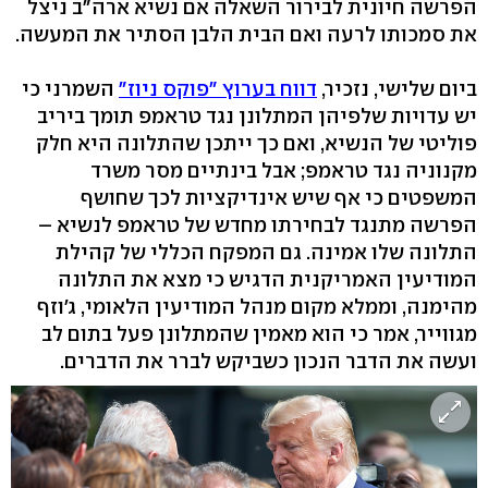
הפרשה חיונית לבירור השאלה אם נשיא ארה"ב ניצל
את סמכותו לרעה ואם הבית הלבן הסתיר את המעשה.
ביום שלישי, נזכיר,
דווח בערוץ "פוקס ניוז"
השמרני כי
יש עדויות שלפיהן המתלונן נגד טראמפ תומך ביריב
פוליטי של הנשיא, ואם כך ייתכן שהתלונה היא חלק
מקנוניה נגד טראמפ; אבל בינתיים מסר משרד
המשפטים כי אף שיש אינדיקציות לכך שחושף
הפרשה מתנגד לבחירתו מחדש של טראמפ לנשיא –
התלונה שלו אמינה. גם המפקח הכללי של קהילת
המודיעין האמריקנית הדגיש כי מצא את התלונה
מהימנה, וממלא מקום מנהל המודיעין הלאומי, ג'וזף
מגווייר, אמר כי הוא מאמין שהמתלונן פעל בתום לב
ועשה את הדבר הנכון כשביקש לברר את הדברים.