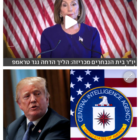
יו"ר בית הנבחרים מכריזה: הליך הדחה נגד טראמפ
(צילום: רוטירס)