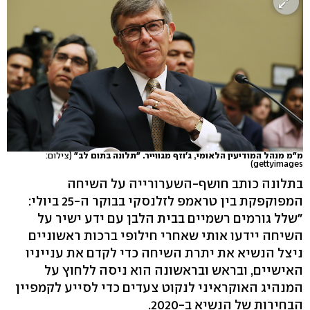
מ"מ מנהל המודיעין הלאומי, ג'וזף מגווייר. "תלונה בתום לב"
(צילום:
gettyimages)
בתלונה כותב חושף-השערורייה על השיחה
המפוקפקת בין טראמפ לזלנסקי בבוקר ה-25 ביולי:
"שלל גורמים רשמיים בבית הלבן עם ידע ישיר על
השיחה יידעו אותי שאחרי חילופי ברכות ראשוניים
ניצל הנשיא את יתרת השיחה כדי לקדם את ענייניו
האישיים, ובראש ובראשונה הוא ניסה ללחוץ על
המנהיג האוקראיני לנקוט צעדים כדי לסייע לקמפיין
הבחירות של הנשיא ב-2020.