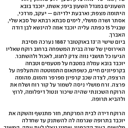
השעונים במגדל השעון ביפו; אשתו, יוכבד בובא
היתומה מצפת; וארבעת ילדיהם — יעקב, מרדכי,
אסתר ושרה מושלי, לימים סבתא רבתא של סבא שלי,
שבגיל 15 כפתה עליה יוכבד אמה להינשא לבן דודה
האברך.
ביום שישי ה־13 באוקטובר 1887 נערכה מסיבת
האירוסין של שרה בבית המשפחה ברחוב רוקח שאליו
הגיעו כל תושבי נווה צדק לחגוג, לאכול ולהשתכר.
יוכבד בובא עמלה במטבח על מטעמים וטבחה
בקרפיונים חיים, כשפתאום התמוטטה והתעלפה על
הרצפה, לצדה שכב קרפיון מפרפר והמום. מהומה
פרצה. זרח מושלי ניסה לשמור על קור רוח ושלח את
הרוקח השכונתי שהיה שיכור ונטול דיפלומה, לרוץ
ולהביא תרופה.
הרוקח דידה לבית המרקחת, חזר מתנשף והשקה את
יוכבד בתרופה שגרמה לה להשתנק עד שחדלה
מלנשום, בעוד הקרפיון, שחייו ניצלו לעת עתה, המשיך