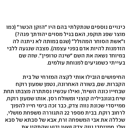
כינויים נוספים שנתקלתי בהם היו "הזקן הכשר" (כמו
מוצר שפג תוקפו, האם בגיל מסוים יהודתך פגה?)
ו"אשת הסוחר המהולל" (שגם במותה לא ניתנה לה
הזדמנות להיות אדם בפני עצמה). מצבה שנגעה ללבי
במיוחד נשאה את השם "שינה טרופין". שזה שם
בעייתי כשמגיעים למנוחת עולמים.
החיפושים הובילו אותי לקצה המזרחי של בית
הקברות. שם, בשורה האחרונה, נטמן שמעון רוקח
שבחייו כונה השיח', ואילו עכשיו נסתתרה מצבתו תחת
שיח בוגונביליה קוצני ומשולח רסן. אותו שמעון רוקח,
ממייסדי שכונת נווה צדק, כבר זכה בימי חייו להפוך
לרחוב רוקח. בבית מספר 22 התגוררה משפחת מושלי,
שכללה את אבי המשפחה זרח, אבא של סבתא של סבא
שלי, ממייסדי נווה צדק ושען ידוע שהתקין את