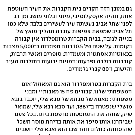
גם במובן הזה הקדים בית הקברות את העיר העוטפת
אותו, ונהיה אקסקלוסיבי, מיתי ובלתי מושג זמן רב
לפני שתל אביב נעשתה עיר לעשירים בלבד. שלא כמו
תל אביב שמפאת צפיפות עוברת תהליך מואץ של
בנייה לגובה, בבית הקברות טרומפלדור אין קבורה
בקומות. על שטח של 10.5 דונם מפוזרות כ־5,000 מצבות
בכאוטיות אסתטית ומעמדית: סופרים ואנשי תרבות;
קורבנות כולרה ופרעות; דמויות ידועות בתולדות העיר
והישוב, ו־80 קברי גלמודים.
בית הקברות בטרומפלדור הוא גם המאוזוליאום
המשפחתי שלנו. קבורים פה 15 מאבותיי ומבני
משפחתי: מאמא של סבתא של סבא שלי, יוכבד בובא
מושלי שנפטרה ב־1887, ועד סבא רבא שלי, שמואל
שיק, שחזה את התמוטטות מרפסת ביתו. בכל פעם
שביקרנו אותו סיפר את אותה בדיחת מוסר השכל
שהוסוותה כחלום חוזר שבו הוא ואבא שלי יושבים