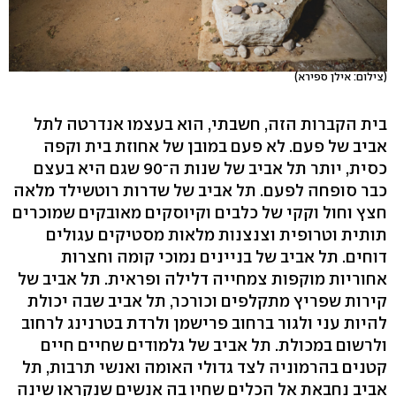
(צילום: אילן ספירא)
בית הקברות הזה, חשבתי, הוא בעצמו אנדרטה לתל
אביב של פעם. לא פעם במובן של אחוזת בית וקפה
כסית, יותר תל אביב של שנות ה־90 שגם היא בעצם
כבר סופחה לפעם. תל אביב של שדרות רוטשילד מלאה
חצץ וחול וקקי של כלבים וקיוסקים מאובקים שמוכרים
תותית וטרופית וצנצנות מלאות מסטיקים עגולים
דוחים. תל אביב של בניינים נמוכי קומה וחצרות
אחוריות מוקפות צמחייה דלילה ופראית. תל אביב של
קירות שפריץ מתקלפים וכורכר, תל אביב שבה יכולת
להיות עני ולגור ברחוב פרישמן ולרדת בטרנינג לרחוב
ולרשום במכולת. תל אביב של גלמודים שחיים חיים
קטנים בהרמוניה לצד גדולי האומה ואנשי תרבות, תל
אביב נחבאת אל הכלים שחיו בה אנשים שנקראו שינה