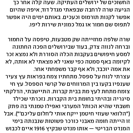
החשוכים של ירושלים העתיקה. שעה קלה אחר כך
הגיעה שרה לרחבה שבפאתי מגדל דוד, איפה שהיום
אפשר לקנות תורמוס וכעכים. באותם ימים היה אפשר
לתפוס שם חמור או גמל כמונית שירות ליפו.
שרה שלפה מחזייתה שק מטבעות, טיפסה על החמור
וברחה לנווה צדק, בעוד שבירושלים הפכה החתונה
למסע חיפושים בעקבות הכלה הסוררת ולא נמצא זכר
לקיומה באף סמטה כפי שאני לא מצאתי לא אותה, לא
את אמה יוכבד, ולא אף קבר משפחתי אחר.
עצרתי לנוח על ספסל. מתחתיו צמח בפראות עץ צעיר
שענפיו בקעו בין המרווחים של קרשי הספסל. עץ חי
צומח מתחת לעץ מת בבית קברות. התיישבתי, הדלקתי
סיגריה ובהיתי בחומת בית הקברות. נזכרתי שכילד
חשבתי שהיא הכותל המערבי ואפילו טמנתי בה פתק
("הלוואי שעוזי חיטמן ייקח אותי ל'חלום עליכם'"). אבל
זו הייתה חומה מאבני כורכר פשוטות שנבנתה בימי
המנדט הבריטי — אותו מנדט שבקיץ 1916 איים לכבוש