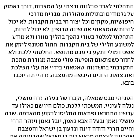
התחלתי לאבד סבלנות ורצתי על המצבות, דורך באמוק
על גלמודים ובתולות מהוללות, מבריח מדרכי
חיפושיות, מקקים וכל יצור חי בבית הקברות. לא יכול
להיות שהמצאתי את שינה טרופין, לא יכול להיות,
התחלתי למלמל בעודי נהפך בהליך מזורז ולא מודע
למשוגע הלילי של בית הקברות. חתול מטונף ליקק את
אשכיו מולי ותקע בי מבט מתנשא. החלטתי ללכת ולא
לחזור כשפתאום הופיעה מולי מצבה מגודרת מתכת.
התקרבתי בחשדנות, טאטאתי בידיי את עלי השלכת
ואת צואת היונים היבשה מהמצבה. זו הייתה יוכבד
בובא.
הפניתי מבט שמאלה, וקברו של בעלה, זרח מושלי,
נגלה לעיניי. המשכתי ללכת. כולם היו שם כאילו עד
עכשיו התחבאו ופתאום החליטו לבקוע מהאדמה. שרה
מושלי נאמן ובעלה אבא נאמן, יובל נאמן ויזהר הררי
וחיים הררי ודודה דינה וגדעון בן ישראל והמצבה
שהכינה לעצמה מראש רות בן ישראל שהבעיתה את