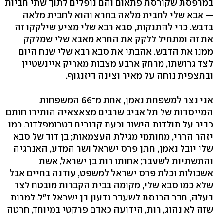
במרפסת שקורסת פתאום והם נופלים לתוך שתי חביות
— אבא שלי לחבית מלאה בחרא והוא לחבית מלאה
בדבש. כדי להתנקות, סבא רבא שלי מציע שילקקו זה
את זה ומתחיל ללקק את החרא מאבא שלי שמלקק
ממנו את הדבש. אהבתי את סבא רבא שלי שנח היום
לצד גרושתו, מרחק ארבע מצבות מאריק איינשטיין
ובתצפית נוחה על מאיר וצינה דיזנגוף.
אני נצר למשפחת נאמן, אחת מ־66 המשפחות
המייסדות של תל אביב שרבים מצאצאיה הותירו חותם
כביר על תולדות הישוב וכעת קבורים בטרומפלדור. כמו
יזהר הררי, מחותמי מגילת העצמאות; בן דוד של סבא
שלי יובל נאמן, חתן פרס ישראל ושר המדע, האנרגיה
והתשתיות לשעבר; אחותו רות בן ישראל, אשת
אשכולות וכלת פרס ישראל למשפט, עודנה בחיים אבל
שלא כמו סבא שלי, מקומה בבית הקברות מובטח לצד
בעלה, חבר הכנסת לשעבר גדעון בן ישראל ז"ל. למרות
שזה לא נהוג, רות, הידועה כאדם פרקטי במיוחד, חרטה