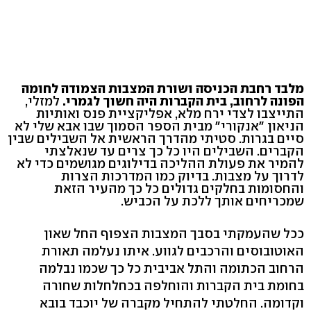
מלבד רחבת הכניסה ושורת המצבות הצמודה לחומה
הפונה לרחוב, בית הקברות היה חשוך לגמרי.
למזלי,
התייצבו לצדי ירח מלא, אפליקציית פנס ואותיות
הניאון "אנקורי" מבית הספר הסמוך שבו אבא שלי לא
סיים בגרות. סטיתי מהדרך הראשית אל השבילים שבין
הקברים. השבילים היו כל כך צרים עד שנאלצתי
להמיר את פעולת ההליכה בדילוגים מגושמים כדי לא
לדרוך על מצבות. בדיוק כמו המדרכות הצרות
והחסומות בחלקים גדולים כל כך מהעיר הזאת
שמכריחים אותך ללכת על הכביש.
ככל שהעמקתי בסבך המצבות הצפוף החל שאון
האוטובוסים והרכבים לגווע. איתו נעלמה תאורת
הרחוב הכתומה והתל אביבית כל כך שכמו נבלמה
בחומת בית הקברות והוחלפה בכחלחלות שחורה
וקדומה. החלטתי להתחיל מקברה של יוכבד בובא