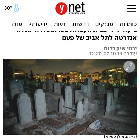
זכרון קברים
טשרנחובסקי, אריק אינשטיין, שושנה דמארי:
ביקור לילי בבית הקברות בטרומפלדור מגלה
אנדרטה לתל אביב של פעם
ירמי שיק בלום
עודכן: 07.10.19, 12:27
(צילום: אילן ספירא)