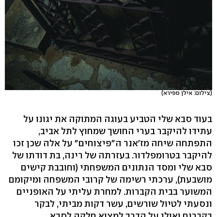
(צילום: אילן ספירא)
בעוד סבא שלי הטביע בעוגה המתוקה את יגונו על
עתידו להיקבר בערי החושך שמחוץ לתל אביב,
התפתחה שיחה מז'אנר ה"פיצוחים" על אלה שכן זכו
להיקבר בטרומפלדור. בעזרתה של רינה, בת דודתו של
סבא שלי ומסד הנתונים המשפחתי (וחובבת קישים
מושבעת), ערכתי רשימה של קרובי המשפחה ומיקומם
המשוער בבית הקברות. למחרת עליתי על האופניים
ונסעתי לטיול שורשים, עשר דקות מביתי, לבקר
בקברים ואולי על הדרך למצוא חלקה לסבא.