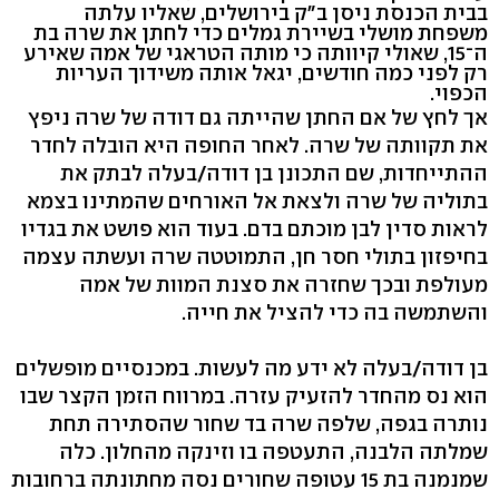
בבית הכנסת ניסן ב"ק בירושלים, שאליו עלתה
משפחת מושלי בשיירת גמלים כדי לחתן את שרה בת
ה־15, שאולי קיוותה כי מותה הטראגי של אמה שאירע
רק לפני כמה חודשים, יגאל אותה משידוך העריות
הכפוי.
אך לחץ של אם החתן שהייתה גם דודה של שרה ניפץ
את תקוותה של שרה. לאחר החופה היא הובלה לחדר
ההתייחדות, שם התכונן בן דודה/בעלה לבתק את
בתוליה של שרה ולצאת אל האורחים שהמתינו בצמא
לראות סדין לבן מוכתם בדם. בעוד הוא פושט את בגדיו
בחיפזון בתולי חסר חן, התמוטטה שרה ועשתה עצמה
מעולפת ובכך שחזרה את סצנת המוות של אמה
והשתמשה בה כדי להציל את חייה.
בן דודה/בעלה לא ידע מה לעשות. במכנסיים מופשלים
הוא נס מהחדר להזעיק עזרה. במרווח הזמן הקצר שבו
נותרה בגפה, שלפה שרה בד שחור שהסתירה תחת
שמלתה הלבנה, התעטפה בו וזינקה מהחלון. כלה
שמנמנה בת 15 עטופה שחורים נסה מחתונתה ברחובות