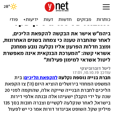
הקפאת הליכים לחברת
הבנייה שייקה אלה; נקלעה
לחובות של 135 מיליון שקל
ביהמ"ש אישר את הבקשה להקפאת הליכים,
לאחר שהחברה טענה כי צמחה בשנים האחרונות,
ומצב חדלות הפרעון אליו נקלעה נובע ממחנק
אשראי קשה: "המערכת הבנקאית אינה מאפשרת
ליטול אשראי למימון פעילות"
ליטל דוברוביצקי
עודכן: 10.10.19, 17:01
חברת בנייה נוספת נקלעה
להקפאת הליכים
:
בית
המשפט המחוזי בירושלים הוציא היום (ה') צו הקפאת
הליכים לחברת הבנייה שייקה אלה, שהוקמה לפני 20
שנה על ידי הקבלן ישעיהו אלה ובנתה אלפי דירות
בישראל, לאחר שנקלעה לקשיים וצברה חובות בסך 135
מיליון שקל. השופט אביגדור דורות אמר כי יש לפעול