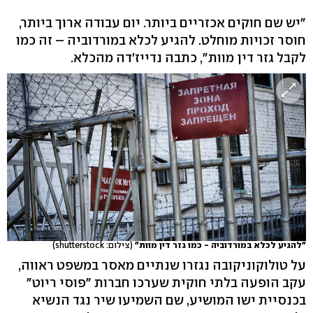
"יש שם חוקים אכזריים ביותר. יום עבודה ארוך ביותר,
חוסר זכויות מוחלט. להגיע לכלא במורדוביה – זה כמו
לקבל גזר דין מוות", כתבה נדייז'דה מהכלא.
"להגיע לכלא במורדוביה - כמו גזר דין מוות"
(צילום: shutterstock)
על טולוקוניקובה נגזרו שנתיים מאסר במשפט ראווה,
עקב הופעה בלתי חוקית שערכו חברות "פוסי ריוט"
בכנסיית ישו המושיע, שם השמיעו שיר נגד הנשיא