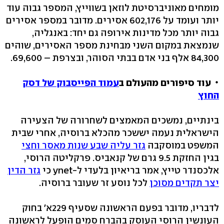
מומחים מאוניברסיטת לוזאן בשווייץ, המספר גבוה עוד
יותר ועומד על 602,176 אסירים. מדובר במספר אסירים
גבוה יותר מכל מדינות אירופה גם יחד: באנגליה,
שנמצאת במקום השני מבחינת מספר האסירים, שוהים
84,300 אלף בני אדם בבתי הסוהר, ובצרפת – 69,600.
עוד סיפורים מהעולם ב
עמוד הפייסבוק של דסק
החוץ
בינתיים, נמשכים המאמצים לשחרורה של הצעירה
הישראלית נעמה יששכר מהכלא ברוסיה, אחרי שבית
המשפט במוסקבה
גזר עליה שבע שנות מאסר וחצי
בגין החזקת 9.5 גרם של קנאביס. פרקליטה הרוסי,
אלכסנדר טייץ, אמר בריאיון בלעדי ל-ynet כי
גזר הדין
יצר תקדים מסוכן
לכל נוסע זר שעובר ברוסיה.
לדבריו, מדובר בפעם הראשונה שסעיף 229א' בחוק
העונשין הרוסי העוסק בהברח סמים הופעל לראשונה