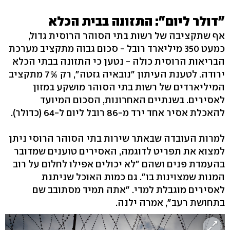
"דולר ליום": התזונה בבית הכלא
אף שתקציבה של רשות בתי הסוהר הרוסית גדול,
כמעט 350 מיליארד רובל - סכום גבוה מתקציב מערכת
הבריאות הרוסית כולה - נטען כי התזונה בבתי הכלא
ירודה. לטענת העיתון "נובאיה גזטה", רק 7% מתקציב
המיליארדים של רשות בתי הסוהר מושקע במזון
לאסירים. בשנתיים האחרונות, הסכום המיועד
להאכלת אסיר אחד ירד מ-86 רובל ליום ל-64 (כדולר).
למרות העובדה שבאתר שירות בתי הסוהר הרוסי ניתן
למצוא את תפריט לדוגמה, האסירים טוענים שמדובר
בהעמדת פנים ושהם "לא יכולים אפילו לחלום על רוב
המנות שמצוינות בו". גם כמות האוכל שניתנת
לאסירים מוגבלת למדי. "אתה תמיד מסתובב שם
בתחושת רעב", אמרה ילנה.