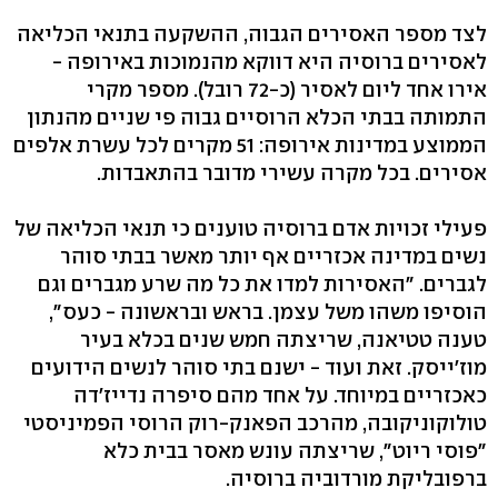
לצד מספר האסירים הגבוה, ההשקעה בתנאי הכליאה
לאסירים ברוסיה היא דווקא מהנמוכות באירופה -
אירו אחד ליום לאסיר (כ-72 רובל). מספר מקרי
התמותה בבתי הכלא הרוסיים גבוה פי שניים מהנתון
הממוצע במדינות אירופה: 51 מקרים לכל עשרת אלפים
אסירים. בכל מקרה עשירי מדובר בהתאבדות.
פעילי זכויות אדם ברוסיה טוענים כי תנאי הכליאה של
נשים במדינה אכזריים אף יותר מאשר בבתי סוהר
לגברים. "האסירות למדו את כל מה שרע מגברים וגם
הוסיפו משהו משל עצמן. בראש ובראשונה - כעס",
טענה טטיאנה, שריצתה חמש שנים בכלא בעיר
מוז'ייסק. זאת ועוד - ישנם בתי סוהר לנשים הידועים
כאכזריים במיוחד. על אחד מהם סיפרה נדייז'דה
טולוקוניקובה, מהרכב הפאנק-רוק הרוסי הפמיניסטי
"פוסי ריוט", שריצתה עונש מאסר בבית כלא
ברפובליקת מורדוביה ברוסיה.