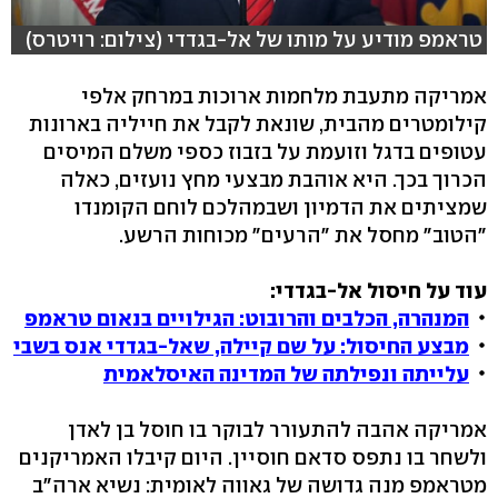
טראמפ מודיע על מותו של אל-בגדדי (צילום: רויטרס)
אמריקה מתעבת מלחמות ארוכות במרחק אלפי
קילומטרים מהבית, שונאת לקבל את חייליה בארונות
עטופים בדגל וזועמת על בזבוז כספי משלם המיסים
הכרוך בכך. היא אוהבת מבצעי מחץ נועזים, כאלה
שמציתים את הדמיון ושבמהלכם לוחם הקומנדו
"הטוב" מחסל את "הרעים" מכוחות הרשע.
עוד על חיסול אל-בגדדי:
המנהרה, הכלבים והרובוט: הגילויים בנאום טראמפ
מבצע החיסול: על שם קיילה, שאל-בגדדי אנס בשבי
עלייתה ונפילתה של המדינה האיסלאמית
אמריקה אהבה להתעורר לבוקר בו חוסל בן לאדן
ולשחר בו נתפס סדאם חוסיין. היום קיבלו האמריקנים
מטראמפ מנה גדושה של גאווה לאומית: נשיא ארה"ב