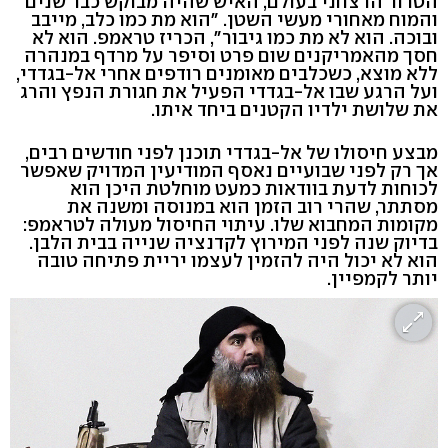
הטרור הרצחני בעולם, האיש שהיה מבוקש כבר שנים
והמוח מאחורי מעשי השטן. "הוא מת כמו כלב, מייבב
ובוכה. הוא לא מת כמו גיבור", הכריז טראמפ. הוא לא
חסך מהאמריקנים שום פרט וסיפר על מרדף במנהרה
ללא מוצא, כשכלבים מאומנים רודפים אחרי אל-בגדדי,
ועל הרגע שבו אל-בגדדי הפעיל את חגורת הנפץ והרג
את שלושת ילדיו הקטנים ביחד איתו.
מבצע חיסולו של אל-בגדדי תוכנן לפני חודשים רבים,
אך רק לפני שבועיים נאסף המודיעין המדויק שאפשר
לכוחות לדעת בוודאות כמעט מוחלטת היכן הוא
מסתתר, שהרי רוב הזמן הוא במנוסה ומשנה את
מקומות המחבוא שלו. עיתוי החיסול מעולה לטראמפ:
בדיוק שנה לפני המירוץ לקדנציה שנייה בבית הלבן.
הוא לא יכול היה להזמין לעצמו יריית פתיחה טובה
יותר לקמפיין.