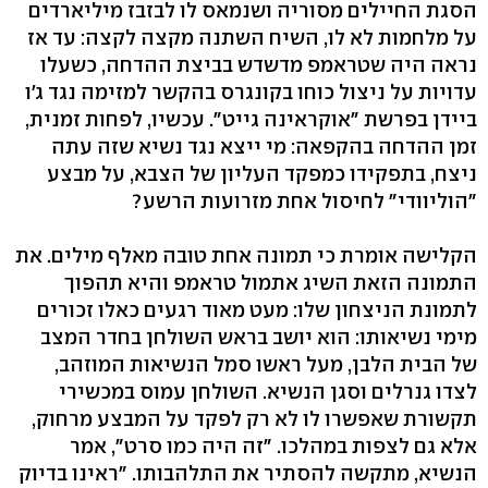
הסגת החיילים מסוריה ושנמאס לו לבזבז מיליארדים
על מלחמות לא לו, השיח השתנה מקצה לקצה: עד אז
נראה היה שטראמפ מדשדש בביצת ההדחה, כשעלו
עדויות על ניצול כוחו בקונגרס בהקשר למזימה נגד ג'ו
ביידן בפרשת "אוקראינה גייט". עכשיו, לפחות זמנית,
זמן ההדחה בהקפאה: מי ייצא נגד נשיא שזה עתה
ניצח, בתפקידו כמפקד העליון של הצבא, על מבצע
"הוליוודי" לחיסול אחת מזרועות הרשע?
הקלישה אומרת כי תמונה אחת טובה מאלף מילים. את
התמונה הזאת השיג אתמול טראמפ והיא תהפוך
לתמונת הניצחון שלו: מעט מאוד רגעים כאלו זכורים
מימי נשיאותו: הוא יושב בראש השולחן בחדר המצב
של הבית הלבן, מעל ראשו סמל הנשיאות המוזהב,
לצדו גנרלים וסגן הנשיא. השולחן עמוס במכשירי
תקשורת שאפשרו לו לא רק לפקד על המבצע מרחוק,
אלא גם לצפות במהלכו. "זה היה כמו סרט", אמר
הנשיא, מתקשה להסתיר את התלהבותו. "ראינו בדיוק