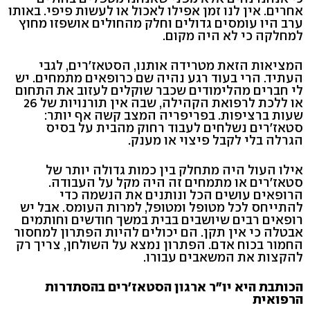
אחרים. אין לנו זמן אפילו לאכול או לעשות פיפי. באותו
ערב היו עומסים גדולים וחלק מהחולים אושפזו מחוץ
למחלקה כי לא היה מקום.
המציאות הזאת מטרידה אותנו, הסטאז'רים, לגבי
העתיד. הרי בעוד רגע נהיה שם כרופאים מתמחים. יש
לי חברים מהלימודים שכבר שוקלים לעזוב את התחום
או ללכת לרפואת הקהילה, שבה אין תורנויות של 26
שעות ברציפות. בפריפריה המצב קשה אף יותר:
סטאז'רים נשלחים לעבוד רחוק מהבית על בסיס
הגרלה בלי לקבל פיצוי או מענק.
אילו העול היה מתחלק בין כמות גדולה יותר של
סטאז'רים או מתמחים זה היה מקל על העבודה.
הרופאים עושים הכל ונותנים את הנשמה כדי
להתייחס לכל מטופל ומטופל, למרות העומס. אבל יש
רופאים רבים שיושבים בבית במשך חודשים וחותמים
אבטלה כי אין תקן. הם יכולים להיות הפתרון למחסור
החמור בכוח אדם. הפתרון נמצא על השולחן, צריך רק
להקצות את המשאבים עבורו.
הכותבת היא יו"ר ארגון הסטאז'רים בהסתדרות
הרפואית