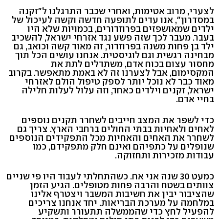
לצערי, מרוב אטימות, ואחרי שכבר התרגלנו ל"זקנה
במסדרון", אנו עדים לתופעה חדשה וקשה לעיכול של
ילדים שמאושפזים בפרוזדורים, בכמויות שלא היו
בעבר. מעבר לכך שזה פשע נגד אזרחי ישראל, להשכיב
ילד בן פחות משנה בפרוזדור, זה מאוד קשה וכואב, גם
מבחינה רגשית וגם לוגיסטית. אנחנו עושים הכל תוך
מחסור עצום בכוח אדם, משתדלים לתת את
המקסימום, אבל לצערנו זה לא באמת מתאפשר. בקרוב
מאוד כבר לא נוכל יותר לספק טיפול הולם לאזרחי
ישראל, זקנים וילדים כאחד, וזה עלול לעלות חלילה
בחיי אדם.
כדי לשפר את המצב חייבים לשחרר תקנים נוספים
לאחים ולאחיות בבתי החולים ברחבי הארץ. צריך גם
לשחרר את האחים והאחיות מכל התפקידים הנוספים
שנופלים על כתפיהם ואינם חלק מתפקידם, כמו
עבודות מזכירות ותחזוקה.
כמעט 30 שנה אני אח. כשהתחלתי לעבוד היו פי שניים
צוותים בשטח והרבה פחות מטופלים. הגיע הזמן
שהציבור יבין את חשיבות המשבר ויצטרף אלינו
במלחמה על מערכת הבריאות. יחד אנחנו צריכים
להפעיל לחץ כדי שהממשלה תתעורר ותשקיע