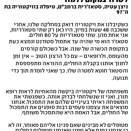
ניצן עטיה, סטאז'רית ברמב"ם, טיפלה בוויקטוריה בת
ה־97
כשקיבלנו את ויקטוריה דואק במחלקה שלנו, אחרי
ששכבה 48 שעות במיון, היו כאן רק שתי סטאז'ריות,
אני אחת מהן. שתי סטאז'ריות על 80 חולים.
סטאז'ר הוא מי שהיה עד אתמול סטודנט ונמצא כעת
בתקופת הכשרה של שנה. אבל כשכולם קורסים
מהעומס, ולרופאים – עם כל הרצון הטוב – אין זמן
לחנוך אותנו בקבלת החולים, ההוראה מתפספסת
והסטאז' חוטא למטרה שלו. כך שאני לומדת תוך כדי
תנועה.
משפחתה של ויקטוריה ביקשה מהאחיות לראות רופא
תורן, ואני זו שנשלחתי לבדוק אותה. כשפגשתי את
המשפחה ראיתי בעיניים שלהם את התסכול. אנחנו
מוצאים את עצמנו פעמים רבות סופגים את התסכול
של החולים, אבל האמת היא שהתסכול משותף.
מטופלים לא מבינים שאם פנינו אליהם מאוחר, זה לא
כי אנחנו נחים אלא מפני שאנחנו מטפלים בחולים