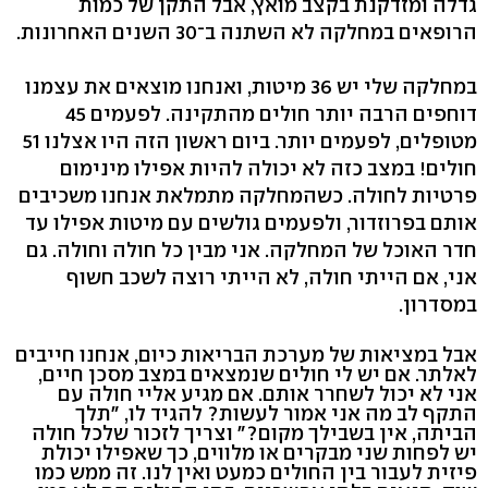
גדלה ומזדקנת בקצב מואץ, אבל התקן של כמות
הרופאים במחלקה לא השתנה ב־30 השנים האחרונות.
במחלקה שלי יש 36 מיטות, ואנחנו מוצאים את עצמנו
דוחפים הרבה יותר חולים מהתקינה. לפעמים 45
מטופלים, לפעמים יותר. ביום ראשון הזה היו אצלנו 51
חולים! במצב כזה לא יכולה להיות אפילו מינימום
פרטיות לחולה. כשהמחלקה מתמלאת אנחנו משכיבים
אותם בפרוזדור, ולפעמים גולשים עם מיטות אפילו עד
חדר האוכל של המחלקה. אני מבין כל חולה וחולה. גם
אני, אם הייתי חולה, לא הייתי רוצה לשכב חשוף
במסדרון.
אבל במציאות של מערכת הבריאות כיום, אנחנו חייבים
לאלתר. אם יש לי חולים שנמצאים במצב מסכן חיים,
אני לא יכול לשחרר אותם. אם מגיע אליי חולה עם
התקף לב מה אני אמור לעשות? להגיד לו, "תלך
הביתה, אין בשבילך מקום?" וצריך לזכור שלכל חולה
יש לפחות שני מבקרים או מלווים, כך שאפילו יכולת
פיזית לעבור בין החולים כמעט ואין לנו. זה ממש כמו