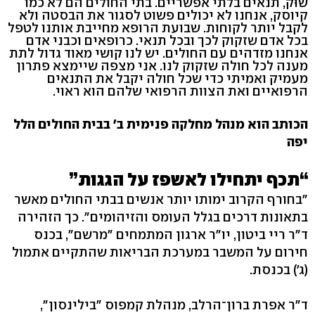
שוּק, תנאים בלתי אפשריים. בתי החולים הם לא כמו
קיוסק, אנחנו לא יכולים פשוט לסגור את הבסטה ולא
לקבל יותר לקוחות. שבועת הרופא מחייבת אותנו לטפל
בכל אדם שזקוק לכך ובכל תנאי. כרופאים וכבני אדם
אנחנו מזדהים עם החולים. יש לנו קושי מאוד גדול לתת
מענה לכל חולה שזקוק לנו. אני מצפה שיימצא פתרון
מעמיק ואמיתי כדי שכל חולה יקבל את התנאים
הרפואיים ואת הצוות הרפואי שלהם הוא ראוי.
הכותב הוא מנהל מחלקה פנימית ב' בבית החולים הלל
יפה
“תכף יתחילו לאשפז על הגגות”
"בחורף הקרוב ימותו יותר אנשים בבתי החולים מאשר
בתאונות דרכים בגלל העומס והזיהומים". כך הזהירה
ד"ר ריי ביטון, יו"ר ארגון המתמחים "מרשם", בכנס
חירום על המשבר במערכת הבריאות שהתקיים אתמול
(ג') בכנסת.
ד"ר אפרת ברון־הרלב, מנהלת קמפוס "בילינסון",