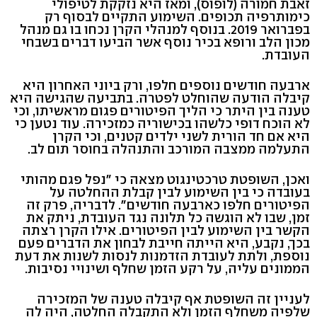
זאבת חמורה (לופוס), ומאז היא נזקקת לטיפולי
כימותרפיה תכופים. השימוע התקיים לבסוף רק
בפברואר 2019. בנוסף למנהלי הקרן נכחו בו גם מנהל
מכון הלב ורופא בכיר נוסף אשר הביעו דברים בשבחי
העובדת.
ארבעה חודשים נוספים חלפו, ורק ביוני האחרון היא
קיבלה הודעה שהוחלט לפטרה. בתביעה שהגישה היא
טענה בין היתר כי הליך הפיטורים פגום מראשיתו, וכי
לא הוכח דופי כלשהו בכישוריה כמזכירה. עוד נטען כי
היא אם חד הורית לשני ילדים קטנים, וכי הקרן
התעלמה ממצבה המורכב והתנהלה בחוסר תום לב.
ואכן, השופטת טרכטינגוט מצאה כי "נפל פגם מהותי
בעובדה כי בין השימוע לבין קבלת ההחלטה על
הפיטורים חלפו כארבעה חודשים". לדבריה, פרק זה
זמן, שבו לא הוגשה כל תלונה נגד העובדת, ניתק את
הקשר בין השימוע לבין הפיטורים. אילו הקרן רצתה
בכך, נקבע, היא הייתה חייבת לבחון את הדברים פעם
נוספת, ולתת לעובדת הזדמנות לנסות לשנות את דעת
הממונים עליה, על רקע הזמן שחלף ושינויי נסיבות.
לעניין זה השופטת אף קיבלה טענה של המזכירה
שלפיה משחלף הזמן ולא התקבלה החלטה, היה לה