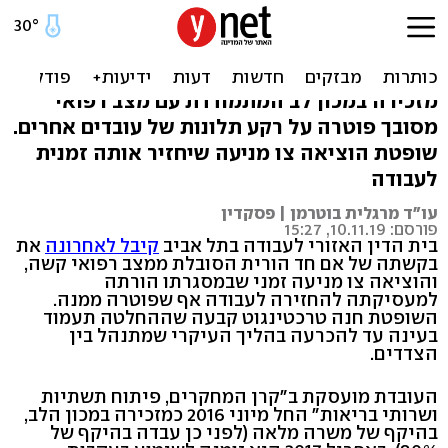
פוטרה חד הורית חולה בזאבת.
ביהמ"ש התערב
מזכירה במכון לב המתמודדת עם מצב רפואי
מסובך פוטרה על רקע תלונות של עובדים אחרים.
שופטת הוציאה צו מניעה שיחזיר אותה זמנית
לעבודה
עו"ד מרגלית בוטרמן | פסקדין
פורסם: 10.11.19, 15:27
בית הדין האזורי לעבודה בתל אביב
קיבל לאחרונה
את
בקשתה של אם חד הורית הסובלת ממצב רפואי קשה,
והוציאה צו מניעה זמני שבמסגרתו הורתה
למעסיקתה להחזירה לעבודה אף שפוטרה ממנה.
השופטת חנה טרכטינגוט קבעה שההחלטה תעמוד
בעינה עד להכרעה בהליך העיקרי שמתנהל בין
הצדדים.
העובדת מועסקת ב"קרן המחקרים, פיתוח תשתיות
ושרותי בריאות" החל מיוני 2016 כמזכירה במכון הלב,
בהיקף של משרה מלאה (לפני כן עבדה בהיקף של