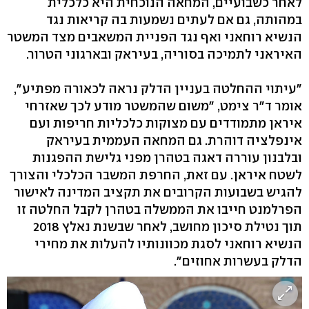
לאחר כשבועיים, המחאה הנוכחית היא כלכלית
במהותה, גם אם לעתים נשמעות בה קריאות נגד
הנשיא רוחאני ואף נגד הפניית המשאבים מצד המשטר
האיראני לתמיכה בסוריה, בעיראק ובארגוני הטרור.
"עיתוי ההחלטה בעניין הדלק נראה לכאורה מפתיע",
אומר ד"ר צימט, "משום שהמשטר מודע לכך שאזרחי
איראן מתמודדים עם מצוקות כלכליות חריפות ועם
אינפלציה דוהרת. גם המחאה העממית בעיראק
ובלבנון עוררה דאגה בטהרן מפני גלישת ההפגנות
לשטח איראן. עם זאת, החרפת המשבר הכלכלי והצורך
להגיש בשבועות הקרובים את תקציב המדינה לאישור
הפרלמנט חייבו את הממשלה בטהרן לקבל החלטה זו
תוך נטילת סיכון מחושב, לאחר שבשנת נאלץ 2018
הנשיא רוחאני לסגת מכוונותיו להעלות את מחירי
הדלק בעשרות אחוזים".