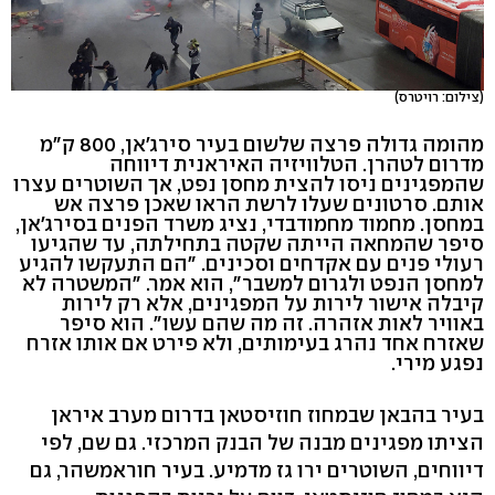
(צילום: רויטרס)
מהומה גדולה פרצה שלשום בעיר סירג'אן, 800 ק"מ
מדרום לטהרן. הטלוויזיה האיראנית דיווחה
שהמפגינים ניסו להצית מחסן נפט, אך השוטרים עצרו
אותם. סרטונים שעלו לרשת הראו שאכן פרצה אש
במחסן. מחמוד מחמודבדי, נציג משרד הפנים בסירג'אן,
סיפר שהמחאה הייתה שקטה בתחילתה, עד שהגיעו
רעולי פנים עם אקדחים וסכינים. "הם התעקשו להגיע
למחסן הנפט ולגרום למשבר", הוא אמר. "המשטרה לא
קיבלה אישור לירות על המפגינים, אלא רק לירות
באוויר לאות אזהרה. זה מה שהם עשו". הוא סיפר
שאזרח אחד נהרג בעימותים, ולא פירט אם אותו אזרח
נפגע מירי.
בעיר בהבאן שבמחוז חוזיסטאן בדרום מערב איראן
הציתו מפגינים מבנה של הבנק המרכזי. גם שם, לפי
דיווחים, השוטרים ירו גז מדמיע. בעיר חוראמשהר, גם