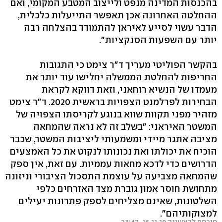
בהכנסות המדינה מנפט ולייצוב המטבע המקומי, ואם
ההחלטה האחרונה אכן תאפשר התייעלות כלכלית,
הדבר עשוי לסייע לאיראן להתמודד בהצלחה רבה
יותר עם השפעות הסנקציות".
בהקשר הפוליטי מעריך ד"ר צימט כי התגובות
החריפות להחלטת הממשלה יחלישו עוד יותר את
מעמדו של הנשיא רוחאני, וזאת דווקא לקראת
הבחירות לפרלמנט הצפויות בראשית 2020. ד"ר צימט
מזהיר מפני תקוות שווא בנוגע לקריסתו הצפויה של
המשטר האיראני: "בשלב זה לא נראה שהמחאה
מציבה אתגר מיידי ומשמעותי ליציבות המשטר, שכבר
הוכיח את יכולתו ואת נכונותו לנקוט את כל האמצעים
הדרושים כדי לדכא מחאות עממיות. עם זאת, אין ספק
שהמחאה מצביעה על עוצמת התסכול הציבורי וניזונה
מתחושת חוסר אמון גוברת מצד האזרחים כלפי
השלטונות, שאינם מצליחים לספק פתרונות יעילים
למצוקותיהם".
פורסם לראשונה 16.11.19, 23:47