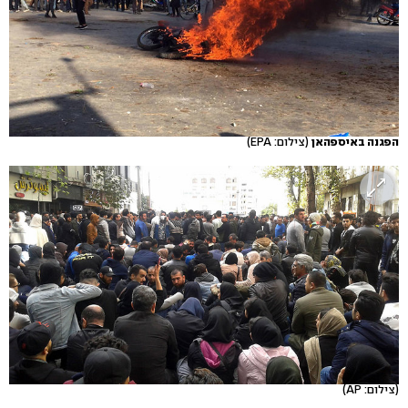
הפגנה באיספהאן
(צילום: EPA)
(צילום: AP)