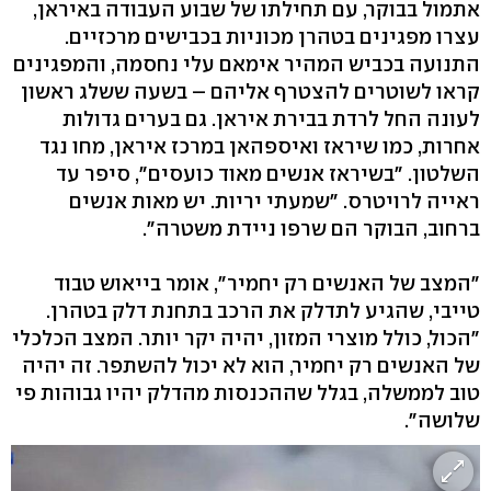
אתמול בבוקר, עם תחילתו של שבוע העבודה באיראן,
עצרו מפגינים בטהרן מכוניות בכבישים מרכזיים.
התנועה בכביש המהיר אימאם עלי נחסמה, והמפגינים
קראו לשוטרים להצטרף אליהם – בשעה ששלג ראשון
לעונה החל לרדת בבירת איראן. גם בערים גדולות
אחרות, כמו שיראז ואיספהאן במרכז איראן, מחו נגד
השלטון. "בשיראז אנשים מאוד כועסים", סיפר עד
ראייה לרויטרס. "שמעתי יריות. יש מאות אנשים
ברחוב, הבוקר הם שרפו ניידת משטרה".
"המצב של האנשים רק יחמיר", אומר בייאוש טבוד
טייבי, שהגיע לתדלק את הרכב בתחנת דלק בטהרן.
"הכול, כולל מוצרי המזון, יהיה יקר יותר. המצב הכלכלי
של האנשים רק יחמיר, הוא לא יכול להשתפר. זה יהיה
טוב לממשלה, בגלל שההכנסות מהדלק יהיו גבוהות פי
שלושה".