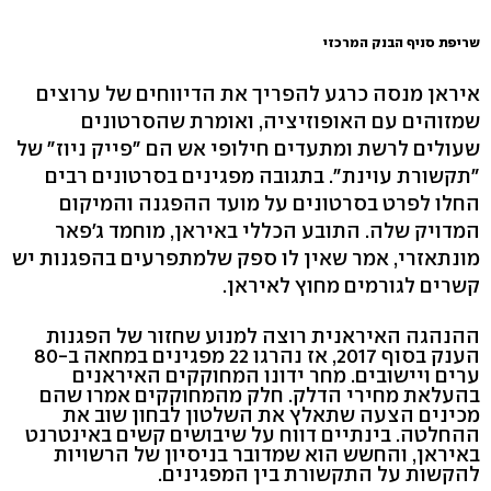
שריפת סניף הבנק המרכזי
איראן מנסה כרגע להפריך את הדיווחים של ערוצים
שמזוהים עם האופוזיציה, ואומרת שהסרטונים
שעולים לרשת ומתעדים חילופי אש הם "פייק ניוז" של
"תקשורת עוינת". בתגובה מפגינים בסרטונים רבים
החלו לפרט בסרטונים על מועד ההפגנה והמיקום
המדויק שלה. התובע הכללי באיראן, מוחמד ג'פאר
מונתאזרי, אמר שאין לו ספק שלמתפרעים בהפגנות יש
קשרים לגורמים מחוץ לאיראן.
ההנהגה האיראנית רוצה למנוע שחזור של הפגנות
הענק בסוף 2017, אז נהרגו 22 מפגינים במחאה ב-80
ערים ויישובים. מחר ידונו המחוקקים האיראנים
בהעלאת מחירי הדלק. חלק מהמחוקקים אמרו שהם
מכינים הצעה שתאלץ את השלטון לבחון שוב את
ההחלטה. בינתיים דווח על שיבושים קשים באינטרנט
באיראן, והחשש הוא שמדובר בניסיון של הרשויות
להקשות על התקשורת בין המפגינים.