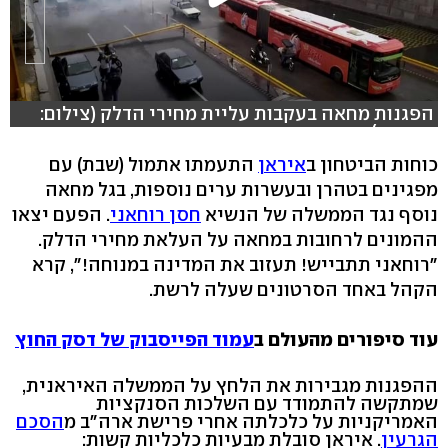
הפגנות מחאה בעקבות עליית מחירי הדלק (צילום:
רויטרס)
כוחות הביטחון ב
איראן
התעמתו אתמול (שבת) עם
מפגינים בטהרן ובעשרות ערים נוספות, בגל מחאה
נוסף נגד הממשלה של הנשיא
חסן רוחאני
. הפעם יצאו
ההמונים לרחובות במחאה על העלאת מחירי הדלק.
"רוחאני תתבייש! תעזוב את המדינה במנוחה!", קרא
הקהל באחד הסרטונים שעלה לרשת.
עוד סיפורים מהעולם ב
עמוד הפייסבוק של דסק החוץ
ההפגנות מגבירות את הלחץ על הממשלה האיראנית,
שמתקשה להתמודד עם השלכות הסנקציות
האמריקניות על כלכלתה אחרי פרישת ארה"ב מ
הסכם
הגרעין
. איראן סובלת מבעיות כלכליות קשות: