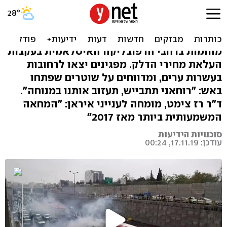
מחאת הדלק באיראן: "המצב
שלנו רק יחמיר"
מהומות ברחבי הרפובליקה האיסלאמית בעקבות
העלאת מחירי הדלק. מפגינים יצאו לרחובות
בעשרות ערים, ומדווחים על שוטרים שפתחו
באש: "רוחאני תתבייש, תעזוב אותנו במנוחה".
ד"ר רז צימט, מומחה לענייני איראן: "המחאה
המשמעותית ביותר מאז 2017"
סוכנויות הידיעות
עודכן: 17.11.19, 00:24