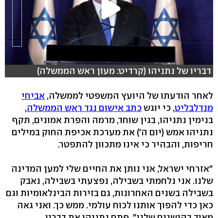
דבריו של נתניהו (קרדיט: מעון ראש הממשלה)
לאחר הודעתו של היועץ המשפטי לממשלה,
אביחי
מנדלבליט
, כי יוגש
כתב אישום נגד ראש הממשלה
,
בנימין נתניהו, בגין שוחד, מרמה והפרת אמונים, תקף
נתניהו אמש (יום ה') את מערכת אכיפת החוק במילים
חריפות, והבהיר כי אינו מתכוון להתפטר.
"אזרחי ישראל, אני נותן את החיים שלי למען המדינה
שלנו. אני נלחמתי בשבילה, נפצעתי בשבילה, נאבק
בשבילה בשנים האחרונות, גם בזירות הבינלאומיות וגם
כאן כדי להפוך אותנו לכוח עולמי. ממש כך. ואני גאה
מאוד בהישגים שלנו", פתח נתניהו את דבריו.