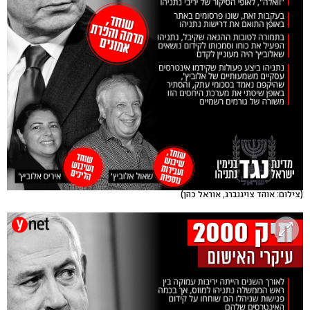
(צילום: אוהד צויגנברג, אוראל כהן)