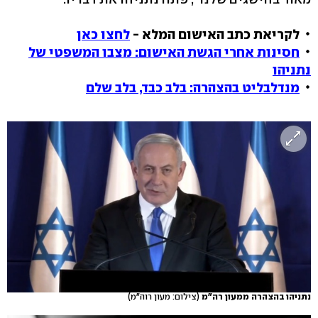
לקריאת כתב האישום המלא -
לחצו כאן
חסינות אחרי הגשת האישום: מצבו המשפטי של
נתניהו
מנדלבליט בהצהרה: בלב כבד, בלב שלם
נתניהו בהצהרה ממעון רה"מ
(צילום: מעון רוה"מ)