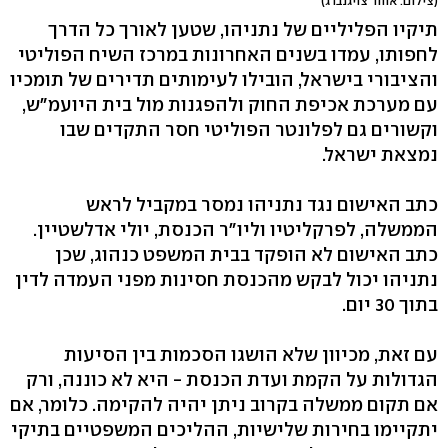
(צילום: אוהד צויגנברג)
תיקיו הפליליים של נתניהו, שטען לאורך כל הדרך
לחפותו, עמדו בשנים האחרונות במרכז השיח הפוליטי
והציבורי בישראל, הובילו לעימותים תדירים של תומכיו
עם מערכת אכיפת החוק ולהפגנות מול בית היועמ"ש,
וקשורים גם לפלונטר הפוליטי חסר התקדים שבו
נמצאת ישראל.
כתב האישום נגד נתניהו נמסר במקביל לראש
הממשלה, לפרקליטיו וליו"ר הכנסת, יולי אדלשטיין.
כתב האישום לא הופקד בבית המשפט כנהוג, שכן
נתניהו יכול לבקש מהכנסת חסינות מפני העמדה לדין
בתוך 30 יום.
עם זאת, מכיוון שלא הושגו הסכמות בין הסיעות
הגדולות על הקמת ועדת הכנסת - היא לא כוננה, ורק
אם תקום ממשלה בקרוב ניתן יהיה להקימה. כלומר, אם
יתקיימו בחירות שלישיות, ההליכים המשפטיים בתיקי