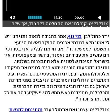
HD
14:30
00:00
מנדלבליט: קיבלתי את ההחלטה בלב כבד, אך שלם
(צילום: לע"מ)
יו"ר כחול לבן,
בני גנץ
, אמר בתגובה לנאום נתניהו: "יש
לי אמון מלא בגורמי אכיפת החוק בראשות היועץ
המשפטי לממשלה, ד"ר אביחי מנדלבליט. אני בטוח כי
הם עושים את עבודתם נאמנה, ביושר ובמקצועיות. אין
בישראל הפיכה שלטונית אלא התבצרות בשלטון.
נתניהו בהופעתו הוכיח שהוא חייב לסיים את תפקידו
וללכת ולהתמקד בענייניו המשפטיים. גם הוא יודע כי
האתגרים הגדולים והמורכבים הניצבים בפני מדינת
ישראל, גם בזירה הביטחונית וגם בזירה החברתית
והכלכלית, מחייבים ראש ממשלה שישקיע בהם את כל
זמנו, מרצו וכוחו".
מנדלבליט עצמו נאם אתמול בערב
והתייחס להגשת