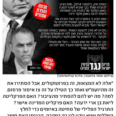
(צילום: אוהד צויגנברג, אלכס קולומויסקי)
"אלה לא המצאות, זה בפרוטוקולים. אבל הסתירו את
זה מהיועמ"ש ואחר כך הטילו על זה צו איסור פרסום.
למה? מה יש להם להסתיר מהציבור? האם הפרקליטה
ליאת בן ארי ידעה? האם פרקליט המדינה אישר?
התרגיל הפלילי של סחיטה באיומים כדי לחלץ
הפללות שווא נודע לנו רק במקרה. הכניסו קצת חומר