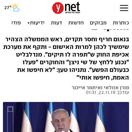
נתניהו מגיב: "ניסיון הפיכה
שלטונית, לחקור את
החוקרים"
בנאום חריף וחסר תקדים, ראש הממשלה הצהיר
שימשיך לכהן למרות האישום - ותקף את מערכת
אכיפת החוק ש"תפרה לו תיקים". מנדלבליט
"נכנע ללחץ של שי ניצן" והחוקרים "פעלו
כבעולם הפשע". נתניהו טען: "לא חיפשו את
האמת, חיפשו אותי"
מורן אזולאי ואיתמר אייכנר
עודכן: 22.11.19, 01:31