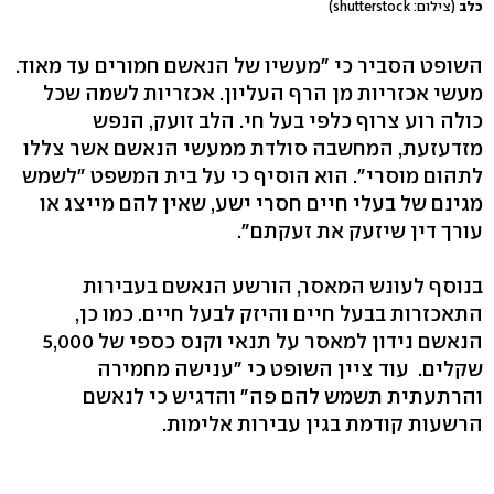
כלב
(צילום: shutterstock)
השופט הסביר כי "מעשיו של הנאשם חמורים עד מאוד.
מעשי אכזריות מן הרף העליון. אכזריות לשמה שכל
כולה רוע צרוף כלפי בעל חי. הלב זועק, הנפש
מזדעזעת, המחשבה סולדת ממעשי הנאשם אשר צללו
לתהום מוסרי". הוא הוסיף כי על בית המשפט "לשמש
מגינם של בעלי חיים חסרי ישע, שאין להם מייצג או
עורך דין שיזעק את זעקתם".
בנוסף לעונש המאסר, הורשע הנאשם בעבירות
התאכזרות בבעל חיים והיזק לבעל חיים. כמו כן,
הנאשם נידון למאסר על תנאי וקנס כספי של 5,000
שקלים. עוד ציין השופט כי "ענישה מחמירה
והרתעתית תשמש להם פה" והדגיש כי לנאשם
הרשעות קודמת בגין עבירות אלימות.