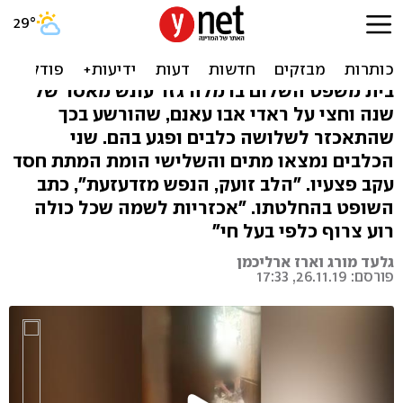
שנה וחצי מאסר לאדם
שהתעלל בכלבים וגרם למותם
בית משפט השלום ברמלה גזר עונש מאסר של
שנה וחצי על ראדי אבו עאנם, שהורשע בכך
שהתאכזר לשלושה כלבים ופגע בהם. שני
הכלבים נמצאו מתים והשלישי הומת המתת חסד
עקב פצעיו. "הלב זועק, הנפש מזדעזעת", כתב
השופט בהחלטתו. "אכזריות לשמה שכל כולה
רוע צרוף כלפי בעל חי"
גלעד מורג וארז ארליכמן
פורסם: 26.11.19, 17:33