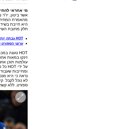
מי אחראי להתיי
אשר ביטון, יו"ר 
היא חייבת בשידור
חלק מחובת השיד
HOT גבתה יותר מדי: תפצה את המנויים של ערוצי הספורט
ערוצי הספורט ש
HOT טענה במ
זינקו במאות אחו
עולמות תוכן אחר
על יד
נראה כי היא מנס
לא נוכל לקבל. ק
ספורט, ללא קשר ל