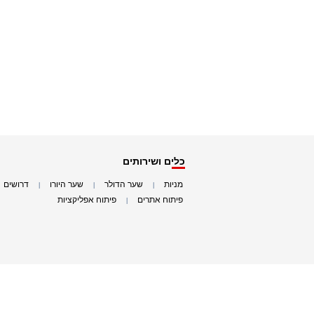
כלים ושירותים
מניות
שער הדולר
שער היורו
דרושים
|
|
|
|
פיתוח אתרים
פיתוח אפליקציות
|
|