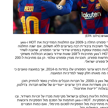
גגים
(צילום: EPA)
הרגולציה בשידורי ספורט החלה ב-2009 עם החלטות המחייבות את HOT ו-yes
לי חשיבות ציבורית רבה בערוצים ללא תשלום, אם ישנה החלטה
טה נוספת עוסקת במפרט שידורי ערוצי הספורט, שחובה לשדר
בערוצי הבסיס. HOT ו־yes מחויבות ל־168 שעות שידור בשבוע הכוללות משחקי
ספורט מרכזיים, חדשות ספורט, תוכניות מגזין וספורט עולמי. הן גם מחויבות ל-200
 ספורט ישראלי.
HOT טענה כי עלויות רכש ערוצי הספורט עלו בחדות מ-2014, אך במועצה טוענים כי
 מה מאותו חלק קשור למדיניות המועצה.
מעלייתה לאוויר של yes ב-2000, על חברות הכבלים והלוויין נאסר להחזיק תוכן
והן משדרות אותו דרך ערוצים ייעודיים של שלוש חברות: צ'רלטון,
הלות הליגות בעולם ובישראל מקיימות מכרז על זכויות השידור, ובו
זוכה אחת משלוש הספקיות. HOT ו-yes חותמות על הסכם מול הספקיות ורוכשות
ת מתחייבות מול הספקיות לסכום מינימלי, ואם כמות המנויים
צפוי, התשלום גדל.