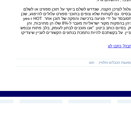
לגל לצרכן הקצה, שנדרש לשלם ביוקר על תוכן ספורט או לשלם
בסיס. גם לקוחות שלא צופים בתוכני ספורט עלולים להיפגע, שכן
עליית המחירים תסובסד על ידי פגיעה ברכישה והפקה של תוכן אחר. HOT ו-yes
מקצות מהכנסותיהן בהפקות מקור ישראליות מעבר ל-8% שלו הן מחויבות, והן
. בסיום כותב ביטון: "אנו מוכנים לבחון לעומק, בלב פתוח ובנפש
ין. על בקשתכם להיות נתמכת בנתונים הקשורים לעניין שיצדיקו
ה? כתבו לנו
מועצת הכבלים והלוויין
הוט