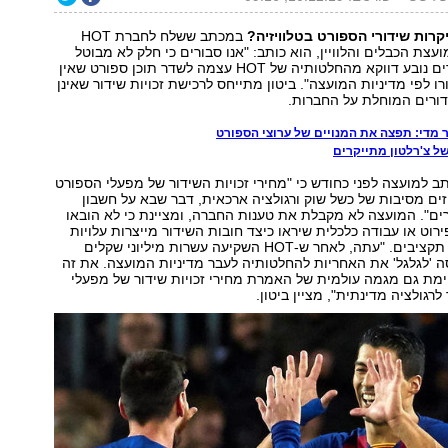
קרות שידורי הספורט בטלוויזיה?
במכתב ששלח לחברת HOT
מועצת הכבלים והלוויין, הוא כותב: "אנו סבורים כי חלק לא מבוטל
מהאמרת המחירים נובע דווקא מהחלטותיה של HOT עצמה לשדר תוכן ספורט שאין
ו לפי מדיניות המועצה". ביטון מתייחס לרכישת זכויות שידור שאינן
ורים המוחלת על החברות.
ל צ'רלטון מתייקרים
כתב למועצה לפני כחודש כי "מחירי זכויות השידור של מפעלי הספורט
זים מסיבות של כשל שוק ורגולציה ארכאית, דבר שבא על חשבון
ים". המועצה לא מקבלת את טענות החברה, ומציינת כי לא הובאו
י HOT כל פירוט או עבודה כלכלית שיראו כיצד חובות השידור מייצרות עלויות
ומחייבות שעבוד תקציבים. "עתה, לאחר ש-HOT השקיעה עשרות מיליוני שקלים
ה 'לגלגל' את האחריות להחלטותיה לעבר מדיניות המועצה. את זה
יימת גם מגמה עולמית של האמרת מחירי זכויות שידור של מפעלי
רגולציה מדינתית", מציין ביטון.