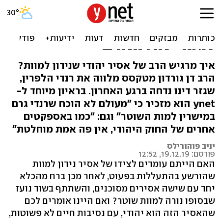
הרב של הנידון למוות:
"מעשים רעים לא מגדירים
לגמרי את האדם"
איך מרגיש הרב של אסיר יהודי שנידון למוות?
הרב דן גורדון מטקסס מלווה את רנדי הלפרין,
שגזר דינו נדחה ברגע האחרון. בראיון מיוחד ל-
ynet הוא מזכיר כי "מעולם לא הוכח שרנדי גרם
במישרין למות השוטר" וגם: "כמו באספקטים
אחרים של החוק היהודי, אין פה אמת מוחלטת"
יניב פוהורילס
פורסם: 19.12.19, 12:52
האם הייתם עומדים לצידו של אסיר נידון למוות
שהורשע בהתעללות בפעוט, לאחר מכן ברח מהכלא
יחד עם שישה אסירים מסוכנים, והשתתף בשוד נועז
שבסופו נורה למוות שוטר? ואם היינו אומרים לכם
שהאסיר הזה הוא יהודי, עם נסיבות חיים לא פשוטות,