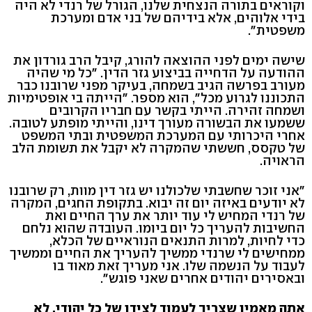
וקוראים בתורה הנצחית שלנו, הגורל של רנדי לא היה
בידי אלוהים, אלא בידיהם של בני אדם ומערכת
משפטית".
שישה ימים לפני ההוצאה להורג, קיבל הרב גורדון את
ההודעה על הדחייה בביצוע גזר הדין. "כל מי שהיה
מעורב בפרשה הגיב בשמחה, בעיקר מפני שרובנו כבר
התכוננו לגרוע מכל", הוא מספר. "הייתה בי אופטימיות
ושמחה זהירה. הייתי בקשר עם חבריו הקרובים
ששמעו את הבשורה מעורך דינו, והייתי מופתע לטובה.
אחרי היכרותי עם המערכת המשפטית ובתי המשפט
של טקסס, חששתי שהמקרה לא יקבל את תשומת הלב
הראויה.
"אני זוכר שחשבתי שלכולנו יש גזר דין מוות, רק שרובנו
לא יודעים באיזה יום זה יבוא. בתקופת החגים, המקרה
של רנדי המחיש לי עוד יותר את ערך החיים ואת
החשיבות להעריך כל יום ביומו. העובדה שהוא נלחם
כדי לחיות, למרות התנאים הנוראיים של הכלא,
ממחישים לי שרנדי ממשיך להעריך את החיים וממשיך
לעבוד על הנשמה שלו. אני מעריך זאת מאוד בו
ובאסירים יהודים אחרים שאני פוגש".
אתה מאמין שצריך לעמוד לצידו של כל יהודי, לא