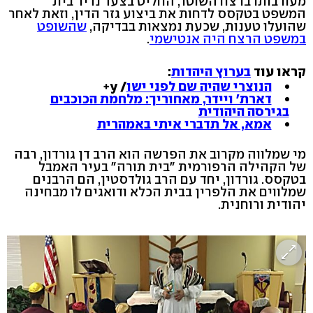
מעורבותו ברצח השוטר, החליט בצעד נדיר בית
המשפט בטקסס לדחות את ביצוע גזר הדין, וזאת לאחר
שהועלו טענות, שכעת נמצאות בבדיקה,
שהשופט
במשפט הרצח היה אנטישמי
.
קראו עוד
בערוץ היהדות
:
הנוצרי שהיה שם לפני ישו
/ y+
דארת' ויידר, מאחוריך: מלחמת הכוכבים
בגירסה היהודית
אמא, אל תדברי איתי באמהרית
מי שמלווה מקרוב את הפרשה הוא הרב דן גורדון, רבה
של הקהילה הרפורמית "בית תורה" בעיר האמבל
בטקסס. גורדון, יחד עם הרב גולדסטין, הם הרבנים
שמלווים את הלפרין בבית הכלא ודואגים לו מבחינה
יהודית ורוחנית.