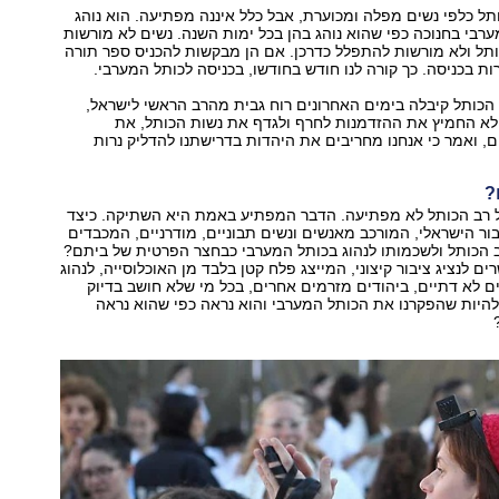
תל כלפי נשים מפלה ומכוערת, אבל כלל איננה מפתיעה. הוא נוהג
רבי בחנוכה כפי שהוא נוהג בהן בכל ימות השנה. נשים לא מורשות
תל ולא מורשות להתפלל כדרכן. אם הן מבקשות להכניס ספר תורה
ות בכניסה. כך קורה לנו חודש בחודשו, בכניסה לכותל המערבי.
 הכותל קיבלה בימים האחרונים רוח גבית מהרב הראשי לישראל,
 לא החמיץ את ההזדמנות לחרף ולגדף את נשות הכותל, את
, ואמר כי אנחנו מחריבים את היהדות בדרישתנו להדליק נרות
?
ל רב הכותל לא מפתיעה. הדבר המפתיע באמת היא השתיקה. כיצד
בור הישראלי, המורכב מאנשים ונשים תבוניים, מודרניים, המכבדים
ב הכותל ולשכמותו לנהוג בכותל המערבי כבחצר הפרטית של ביתם?
ם לנציג ציבור קיצוני, המייצג פלח קטן בלבד מן האוכלוסייה, לנהוג
ם לא דתיים, ביהודים מזרמים אחרים, בכל מי שלא חושב בדיוק
 להיות שהפקרנו את הכותל המערבי והוא נראה כפי שהוא נראה