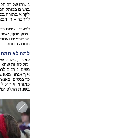
גישתו של רב הכו
בנשים בכותל המע
לקרוא בתורה בכו
לרחבה – הן נעצר
לצערנו, גישת רב
יצחק יוסף, אשר
הרפורמים ואחרים
חנוכה בכותל.
למה לא תמחו
כאמור, גישתו ש
יכול להיות שהצי
נשים, נותנים לר
איך אנחנו מאפשרי
כך בנשים, באנשי
כמוהו? איך יכול
בשנות האלפיים?