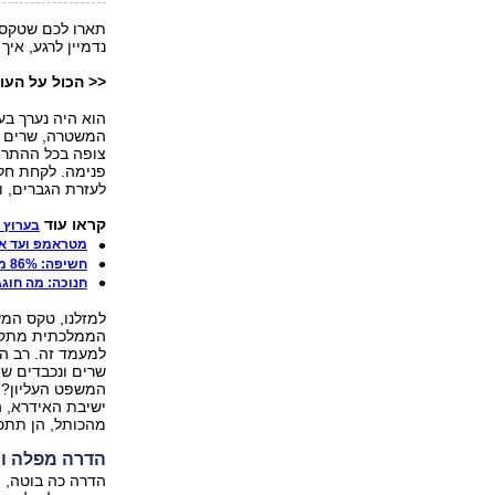
תארו לכם שטקס 
נדמיין לרגע, אי
<< הכול על העול
הוא היה נערך ב
המשטרה, שרים וא
צופה בכל ההתרח
פנימה. לקחת חלק
לעזרת הגברים, ו
קראו עוד
בערוץ 
מטראמפ ועד איח
חשיפה: 86% מהעולים לישראל אינם יהודים
חנוכה: מה חוגג
למזלנו, טקס המש
הממלכתית מתקיי
למעמד זה. רב הכ
שרים ונכבדים שו
המשפט העליון? נ
ישיבת האידרא, 
מהכותל, הן תתכב
הדרה מפלה ו
הדרה כה בוטה, 