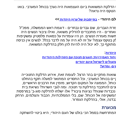
הדלקת המשואות ביום העצמאות היה נערך בכותל המערבי. בואו
ך הטקס היה נראה?
ם היהודי -
>>
בפייסבוק של ערוץ היהדות
עזרת הגברים, שם גברים נבחרים - דוגמת ראש הממשלה, מפכ"ל
חרים - היו מתכבדים להדליק משואה, ואילו ציבור הנשים היה
שות מעזרת הנשים. הן היו עומדות על כסאות פלסטיק ומשקיפות
 בטקס עצמו? על זה לא היה על מה לדבר בכלל. לנשים אין כניסה
מתוקף כך, לא יכול היה להיות להן חלק בהדלקת המשואה.
:
היהדות
וד האמירויות: חוגגים חנוכה עם הקהילות היהודיות
ים- ומדוע?
ואות מתקיים בהר הרצל. לעומת זאת, אירוע הדלקת החנוכייה
ם בכותל המערבי, וכל התסריט המתואר למעלה תקף בהחלט
ותל, הממונה על המקום הקדוש, מזמין את הרבנים הראשיים,
נים להתכבד בהדלקת נר חנוכה. ומה לגבי השרות? נשיאת בית
כבדות שונות? נציגות ציבור? אלו ישלחו להדלקה סוג-ב' במרפסת
המשקיפה אל הכותל. שם, בלי הממלכתיות, הכבוד והצלמים, הרחק
דנה, אולי, בהדלקת הגפרור.
מכוערת
המתרחשת בסמל הכי בולט של העם היהודי, היא ביטוי להשתקה