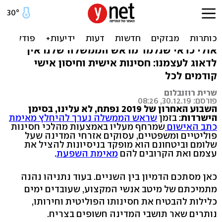
חסינות וחיסונים: בין נתניהו
לשפעת
אולי כדאי שנלמד מראש הממשלה שלנו איך
לדאוג לעצמנו: חסינות אישית וחיסון אישי
קודמים לכל
שרית רוזנבלום
פורסם: 30.12.19, 08:26
השבוע האחרון של 2019 נפתח, לא עלינו, בסימן
הישרדות
: בזמן
שראש הממשלה נערך להיחלץ מאימת
כתב האישום
שמרחף מעליו באמצעות מהלכי חסינות
פוליטיים ומשפטיים, עסוקים אזרחי המדינה שעל
שלומם וביטחונם הוא מופקד בניסיונות להציל את
עצמם ואת הקרובים להם
מאימת השפעת
.
כאן מסתכם הדמיון בין השניים. בעוד נתניהו נהנה
מתמיכתם של מיטב אנשי המקצוע, שעובדים ימים
כלילות להבטיח את חסינותו הפוליטית וחירותו,
נותרים שאר תושבי המדינה חשופים בצריח.