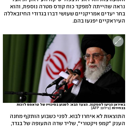
נראה שהייתה למפקד כוח קודס מטרה נוספת, והוא
בחר יעדים אמריקניים שעושי דברו בגדודי החיזבאללה
העיראקיים יפגעו בהם.
באיראן הגיעו למסקנה. הצעד הבא: לפגוע בסיכוייו של טראמפ לזכות
בבחירות
(צילום: AFP)
התוצאות לא איחרו לבוא. לפני כשבוע הותקף מחנה
הענק "קמפ ויקטורי", שליד שדה התעופה של בגדד,