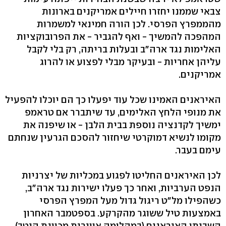
צבאי שממנו יחזרו חיילים אמריקנים בארונות
מהממפרץ הפרסי. לכן הורה חמינאי למשמרות
המהפכה להמשיך - ואף להגביר - את הפרובוקציות
האלימות נגד ארה"ב ובעלות בריתה, רק בלי לקבל
עליהן אחריות - ובעיקר מבלי לפצוע או להרוג
אמריקנים.
האיראנים האמינו שכל עוד יפעלו כך הם יוכלו להפעיל
את מנופי הלחץ האלימים, עד שיתברר אם טראמפ
ימשיך לקדנציה נוספת בבית הלבן - או שיפנה את
מקומו לנשיא דמוקרטי שיחזור להסכם הגרעין שנחתם
עימם בעבר.
לכן האיראנים החליטו לפגוע במכליות של יצרניות
הנפט הערביות, ואחר כך פעלו ישירות נגד ארה"ב,
כשהפילו מל"ט ריגול גדול מעל המפרץ הפרסי
באמצעות טיל ששוגר מהקרקע. בספטמבר האחרון
השביתו האיראנים (במהלומה אווירית מכוונת היטב)