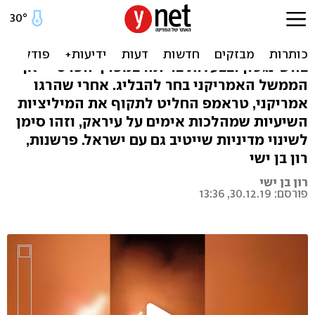
פרובוקציה אחת יותר מדי
במשך יותר מחצי שנה האיראנים מתגרים
בוושינגטון ובבעלות בריתה במפרץ הפרסי - אך
הממשל האמריקני בחר להבליג. אחרי שהרגו
אמריקני, טראמפ החליט לתקוף את המיליציות
השיעיות שמהלכות אימים על עיראק, וזהו סימן
לשינוי מדיניות שייטיב גם עם ישראל. פרשנות,
רון בן ישי
רון בן ישי
פורסם: 30.12.19, 13:36