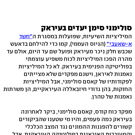
סולימני סימן יעדים בעיראק
המיליציות השיעיות, שפועלות במסגרת ה
"חשד
א-שאעבי"
(הגיוס העממי), קמו כדי להילחם בדאעש
שכבש חלק ניכר מעיראק ופועל שם עד היום, אולם עד
מהרה הפכו המיליציות לכוח משפיע עוצמתי
בפוליטיקה הפנימית בעיראק. לא כל המיליציות
נאמנות לאיראן, וישנם מפקדים שלא מצייתים
לפקודותיו של קאסם סולימני, אבל המיליציות
החזקות, בהן גדודי חיזבאללה העיראקיים, הן משרתות
נאמנות של טהרן.
מפקד כוח קודס, קאסם סולימני, ביקר לאחרונה
בעיראק כמה פעמים, והיו מי שטענו שהביקורים
קשורים להפגנות ההמונים נגד המצב הכלכלי
והמעורבות האיראנית בפוליטיקה העיראקית. אבל