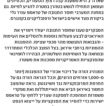
שארה"ב היא משענת קנה רצוץ. הסעודים, הכוויתים
ועומאן התחילו לגשש בטהרן במטרה להגיע לפיוס. גם
במחנה המערבי חוסר התגובה של טראמפ עורר גלי
ביקורת מצד אישים בישראל ורפובליקנים בקונגרס.
המבקרים טענו שחוסר התגובה יעודד וימריץ את
האיראנים לבצע פעולות נוספות ולהסלים את העימות
- והנבואות התגשמו מהר מכפי שציפו. ההפגנות
ההמוניות ברחבי איראן, בצל המצב הכלכלי המתדרדר
ובמחאה על השחיתות השלטונית, הבהירו לחמינאי
שהסנקציות האמריקניות מסכנות את משטרו.
המנהיג הורה על דיכוי אכזרי של ההפגנות (יותר
מ-1,000 אזרחים הרוגים), וככל הנראה הורה גם על
החרפת הפרובוקציות נגד וושינגטון. נראה שהמצב
החמור באיראן הביא את האייתוללות ואת מפקדי
משמרות המהפכה למסקנה שצריך ללחוץ על טראמפ
ישירות כדי להסיר את הסנקציות על ייצוא הנפט