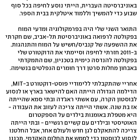
באוניברסיטה העברית, הייתי נוסע לחיפה בכל סוף
שבוע כדי להמשיך וללמוד איטלקית בבית הספר.
התואר השני שלי היה בפרמקולוגיה ומדעי המוח
בפקולטה לרפואה באוניברסיטת תל-אביב, שם חקרתי
את ההשפעה של קנביס/חשיש על המוח והתנהגות.
ב-2011 חזרתי לחיפה וסיימתי את הדוקטורט שלי
בפקולטה להנדסה כימית בטכניון, שם התמקדתי
באבחון מחלות סרטן דרך חומרים הנפלטים בנשימה.
אחריי שהתקבלתי ללימודיי פוסט-דוקטורט ב-MIT,
הדילמה הגדולה הייתה האם להישאר בארץ או לנסוע
לבוסטון הקרה, עם אשתי ראג'דה ובתי סמא שהייתה
אז בת שנה. אשתי הייתה צריכה לעזוב את העבודה -
היא מטפלת באומנות בילדים על הספקטרום
האוטיסטי ובילדים עם קשיים רגשיים - ובתי הייתה
צריכה להתאקלם לגן חדש ולעולם אחר, אבל החלטנו
לנסוע לבוסטון כדי לממש את החלום האקדמי. תכננו