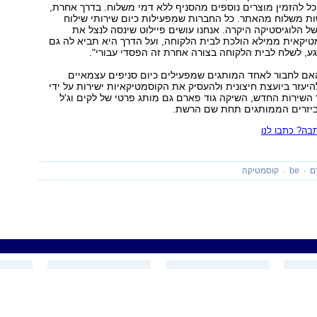
ל להזמין מוצרים נוספים מהסניף ללא דמי משלוח. בדרך אחרת,
ת משלוח מהאתר. כל החברות שמפעילות כיום שירותי שילוח
 הלוגיסטיקה היקרה. אנחנו עושים פיילוט שינסה לנצל את
יקאית ממילא הולכת לבית הלקוחה, ועל הדרך היא תביא לה גם
ע, לשלח לבית הלקוחה בצורה אחרת זה הפסדי עבורי".
ם לחבור לאחד המותגים שמפעילים כיום סניפים עצמאיים
היעזר ביועצת חיצונית ולהעסיק את הקוסמטיקאיות ישירות על ידי
 השירות החדש, השיקה גוד פארם גם מותג פרטי של לקים וג'ל
אביזרים הממותגים תחת שם הרשת.
ה? כתבו לנו
ם
be
קוסמטיקה