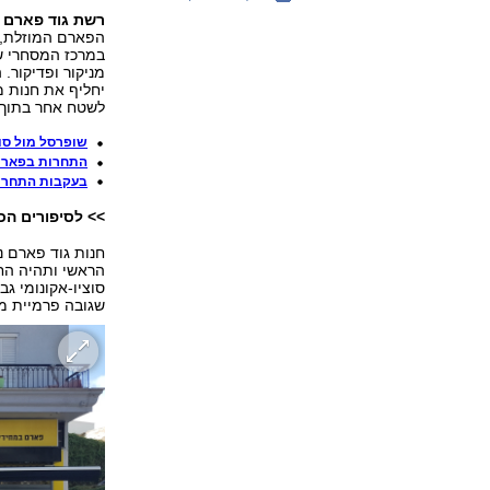
רשת גוד פארם עו
הפארם המוזלת, ב
במרכז המסחרי שו
יחליף את חנות מ
לשטח אחר בתוך 
שופרסל מול סו
התחרות בפארם
בעקבות התחרו
>> לסיפורים הכ
חנות גוד פארם 
סוציו-אקונומי ג
שגובה פרמיית מח