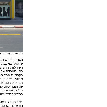
גוד פארם
(צילום: ט
בסניף החדש תבצע
שיוענקו באמצעות
הוא בעובדה שהפ
הקרובים אתר סח
שתזמין שירותי ב
תביא את המוצרים
שנחשבת כיום לר
החדש במרכז שוסט
"שירותי הקוסמטי
חודשים, ואז הם 