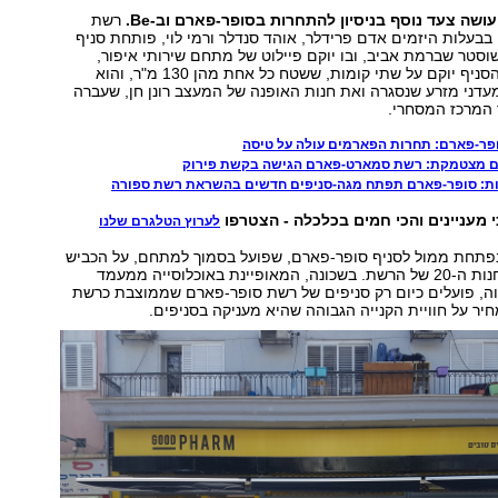
שה צעד נוסף בניסיון להתחרות בסופר-פארם וב-Be.
רשת
בעלות היזמים אדם פרידלר, אוהד סנדלר ורמי לוי, פותחת סניף
סטר שברמת אביב, ובו יוקם פיילוט של מתחם שירותי איפור,
מניקור ופדיקור. הסניף יוקם על שתי קומות, ששטח כל אחת מהן 130 מ"ר, והוא
עדני מזרע שנסגרה ואת חנות האופנה של המעצב רונן חן, שעברה
המרכז המסחרי.
פר-פארם: תחרות הפארמים עולה על טיסה
 מצטמקת: רשת סמארט-פארם הגישה בקשת פירוק
ת: סופר-פארם תפתח מגה-סניפים חדשים בהשראת רשת ספורה
י מעניינים והכי חמים בכלכלה - הצטרפו
לערוץ הטלגרם שלנו
נפתחת ממול לסניף סופר-פארם, שפועל בסמוך למתחם, על הכביש
הראשי ותהיה החנות ה-20 של הרשת. בשכונה, המאופיינת באוכלוסייה ממעמד
בוה, פועלים כיום רק סניפים של רשת סופר-פארם שממוצבת כרשת
יר על חוויית הקנייה הגבוהה שהיא מעניקה בסניפים.