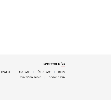
כלים ושירותים
מניות
שער הדולר
שער היורו
דרושים
|
|
|
|
פיתוח אתרים
פיתוח אפליקציות
|
|