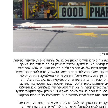
ל כהן)
 גוד פארם פיילוט ראשון מסוגו של שירותי איפור, פדיקור ומניקור,
 קוסמטיקאיות בסניף, והשירות יוענק גם בבית הלקוחה. לצורך
הפעילות, הרשת תקצה שטח של 45 מ"ר מהגלריה בקומה השנייה. אלא שהחידוש
יילוט ישולב בפעילות סחר חדשה. הרשת עומדת להשיק בחודשים
ר, אך כזה שיבצע משלוחים של מוצרי טואלטיקה הביתה רק למי
יוטי לביתה. הכוונה היא שהקוסמטיקאית שתגיע לבית הלקוחה
 שהוזמנו באתר ולוקטו מסניף שוסטר. בכך חוסכת גוד פארם,
שת פארם קטנה, הוצאות לוגיסטיקה של משלוחים. אם הפיילוט
יצלח, הוא יורחב לסניפים נוספים. גוד פארם תשקיע 1.3 מיליון שקל בהקמת הסניף
ר. הוא יכלול חמש עמדות ביוטי שיתופעלו על פי רמת הביקוש.
קה יינתנו בסניף עד לעלייתו לאוויר של אתר הסחר בעוד ארבעה
יורחבו לבית הלקוחה", אישר פרידלר. "מי שתרצה את השירות