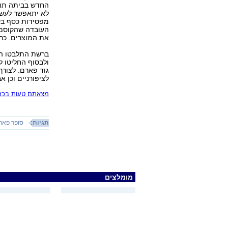
החדש בביתה תוכ
לא יתאפשר לעשו
מפסידות כסף בשל
העובדה שהקוסמט
את המוצרים. כרג
ברשת התלבטו הא
ולבסוף החליטו ל
גוד פארם. לצורך
לציפורניים וכן 
מצאתם טעות בכתב
תגיות:
סופר פאר
מומלצים