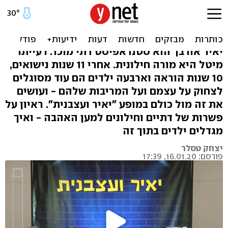
היא חילונית, הוא דתי: "השנה
הראשונה הייתה סיוט"
יאיר אורבך הוא סטנדאפיסט דתי מוכר. רעייתו
מיטל היא מורה חילונית. אחרי 11 שנות נישואים,
10 שנות הוראה וארבעה ילדים הם עוד מסוגלים
לצחוק על עצמם ועל המריבות שלהם - ועושים
את זה מול כולם במופע "יאיר ועצבנית". ראיון על
פשרות של דתיים וחילונים למען האהבה - ואיך
מגדלים ילדים בתוך זה
יצחק טסלר
פורסם: 16.01.20, 17:39