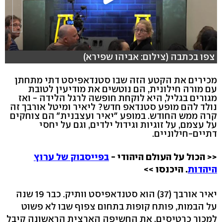
צפו בכתבה (צילום: אביהו שפירא)
מכירים את הקטע הזה שבו סטנדאפיסט דתי מתחתן
עם מורה חילונית, הם נוטשים את מודיעין לטובת
מגורים בגליל, היא לוקחת חופשה לרגל הלידה - ואז
נולד להם מופע סטנדאפ חדש? ליאיר ומיטל אורבך זה
קרה ממש החודש. במופע "יאיר ועצבנית" הם צוחקים
על עצמם, על זוגיות וגידול ילדים, וגם על יחסי
דתיים-חילוניים.
<< הכול על העולם היהודי -
בפייסבוק של ערוץ
היהדות
. היכנסו >>
יאיר אורבך (37) הוא סטנדאפיסט וותיק. כבר 19 שנה
על הבמות, פותח קופות בתחום צפוף שבו לא פשוט
למכור כרטיסים. את החשיפה הארצית הראשונה קיבל