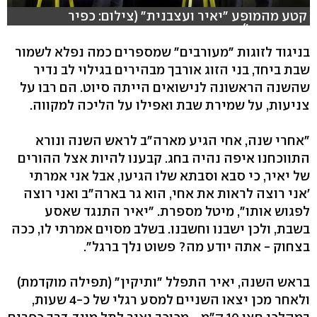
קטע מהמופע "יאיר ועצבנית" (צילום: כפיר
אהרונוביץ')
בניגוד לזוגות "מעורבים" שמספרים כמה נפלא לשמור
שבת ביחד, בני הזוג אורבך מבהירים בגילוי לב נדיר
שהשנה הראשונה לנישואים הייתה סיוט. הם רבו על
צניעות, על שמירת שבת ואפילו על הליכה למקווה.
"אחרי שנה, אחי הגיע מארה"ב לראש השנה ונורא
התווכחנו איפה נהיה בחג. קבענו להיות אצל ההורים
של יאיר, כי סבא וסבתא שלו הגיעו, אבל אני אמרתי
'אני רוצה לראות את אחי, הוא גר בארה"ב ואני רוצה
לפגוש אותו", מיטל מספרת. "יאיר התנגד שאסע
בשבת, ולכן ישבנו וחשבנו. בשלב מסוים אמרתי לו, ככה
בצחוק - אתה יודע מה? פשוט נלך ברגל".
בראש השנה, יאיר התפלל "ותיקין" (תפילה מוקדמת)
ולאחר מכן יצאו השניים למסע רגלי של כ-4 שעות,