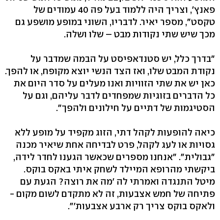
פאנץ', וצריך היה ללמוד בעל פה 40 עמודים של
טקסט", מספר יאיר. לדבריו, השוני במופע מושפע גם
מכך שיש שתי נקודות מבט – שלו ושלה.
"בדרך כלל, יש סטנדאפיסט על הבמה שמדבר על
נקודת המבט שלו, ואז הצד הנשי יוצא מקופח, או להפך.
כאן יש את שתי הזוויות ואנו מעלים על סדר היום את
כל הדברים בזוגיות שמפחדים לדבר עליהם, וגם על
הסטיגמות של דתיים על חילונים ולהפך".
כיאה להופעות לקהל דתי, הזוג מקפיד על מופע ללא
גסויות או לעג לקהל, פרט לבדיחה אחת שיאיר מכנה
"גבולית". "אנחנו מספרים שכאשר הגענו לחדר לידה,
ביקשתי מהרופא המיילד לשחק איתי באקס בוקס.
מיטל התנגדה ואמרתי לה 'מה את רוצה? הגעת עם
פתיחה של חמש אצבעות, זה לא מתקדם לשום מקום -
ולאקס בוקס צריך רק ארבע אצבעות'".