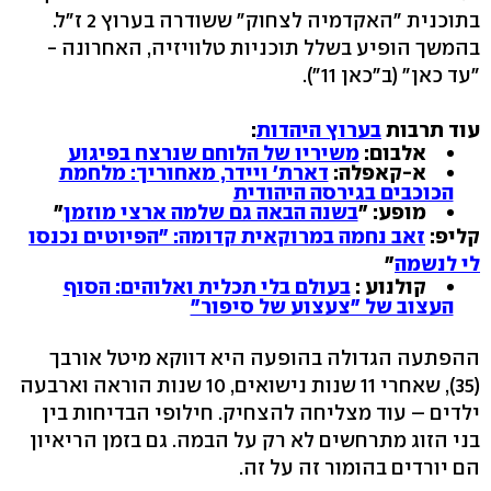
בתוכנית "האקדמיה לצחוק" ששודרה בערוץ 2 ז"ל.
בהמשך הופיע בשלל תוכניות טלוויזיה, האחרונה -
"עד כאן" (ב"כאן 11").
עוד תרבות
בערוץ היהדות
:
אלבום:
משיריו של הלוחם שנרצח בפיגוע
א-קאפלה:
דארת' ויידר, מאחוריך: מלחמת
הכוכבים בגירסה היהודית
מופע: "
בשנה הבאה גם שלמה ארצי מוזמן
"
קליפ:
זאב נחמה במרוקאית קדומה: "הפיוטים נכנסו
לי לנשמה
"
קולנוע :
בעולם בלי תכלית ואלוהים: הסוף
העצוב של "צעצוע של סיפור"
ההפתעה הגדולה בהופעה היא דווקא מיטל אורבך
(35), שאחרי 11 שנות נישואים, 10 שנות הוראה וארבעה
ילדים – עוד מצליחה להצחיק. חילופי הבדיחות בין
בני הזוג מתרחשים לא רק על הבמה. גם בזמן הריאיון
הם יורדים בהומור זה על זה.