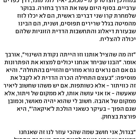
במהלכן חצו 10 ק"מ - מכוכב יאיר לתל מונד, דרך כפרים
ערביים. בסוף היום עשו את הדרך בחזרה. בבוקר
שלמחרת קרו שני דברים: ראשית, הם לא יכלו לזוז
מהמיטה בגלל שרירים תפוסים, ושנית, הם הבינו
שבעזרת דיאלוג והתחשבות הדדית הזוגיות שלהם
יכולה להצליח.
"זה מה שהציל אותנו וזו הייתה נקודת השינוי", אורבך
אומר. "הבנו שביחד אנחנו יכולים למצוא את הפתרונות
גם אם הם נראים נורא מוזרים והזויים בהתחלה". והיא
מוסיפה: "בעצם התחילה הכרה הדדית לא לקבל את
זה כוויתור - אלא כשותפות. אם יש משהו שחשוב ליאיר
שאעשה - אז אני עושה אותו, לא ממקום של ויתור, אלא
ממקום של אהבה. חשוב לי שהוא יהיה מאושר, וכמובן
שגם הפוך - בעיקר כשאני הולכת ל'איקאה'", היא
פורצת בצחוק.
"בגדול, אני חושב שמה שהכי עוזר לנו זה שאנחנו