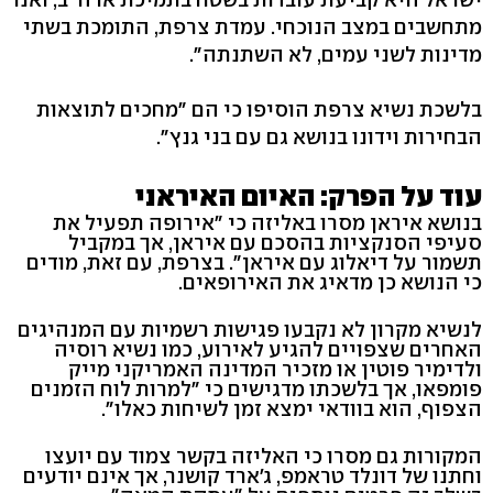
מתחשבים במצב הנוכחי. עמדת צרפת, התומכת בשתי
מדינות לשני עמים, לא השתנתה".
בלשכת נשיא צרפת הוסיפו כי הם "מחכים לתוצאות
הבחירות וידונו בנושא גם עם בני גנץ".
עוד על הפרק: האיום האיראני
בנושא איראן מסרו באליזה כי "אירופה תפעיל את
סעיפי הסנקציות בהסכם עם איראן, אך במקביל
תשמור על דיאלוג עם איראן". בצרפת, עם זאת, מודים
כי הנושא כן מדאיג את האירופאים.
לנשיא מקרון לא נקבעו פגישות רשמיות עם המנהיגים
האחרים שצפויים להגיע לאירוע, כמו נשיא רוסיה
ולדימיר פוטין או מזכיר המדינה האמריקני מייק
פומפאו, אך בלשכתו מדגישים כי "למרות לוח הזמנים
הצפוף, הוא בוודאי ימצא זמן לשיחות כאלו".
המקורות גם מסרו כי האליזה בקשר צמוד עם יועצו
וחתנו של דונלד טראמפ, ג'ארד קושנר, אך אינם יודעים