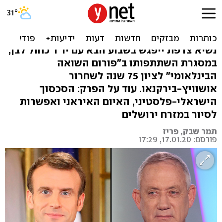
במהלך ביקורו בארץ: מקרון
ייפגש עם גנץ
נשיא צרפת ייפגש בשבוע הבא עם יו"ר כחול לבן,
במסגרת השתתפותו ב"פורום השואה
הבינלאומי" לציון 75 שנה לשחרור
אושוויץ-בירקנאו. עוד על הפרק: הסכסוך
הישראלי-פלסטיני, האיום האיראני ואפשרות
לסיור במזרח ירושלים
תמר שבק, פריז
פורסם: 17.01.20, 17:29