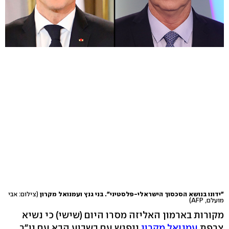
"ידונו בנושא הסכסוך הישראלי-פלסטיני". בני גנץ ועמנואל מקרון
(צילום: אבי
מועלם, AFP)
מקורות בארמון האליזה מסרו היום (שישי) כי נשיא
צרפת
עמנואל מקרון
ייפגש עם בשבוע הבא עם יו"ר