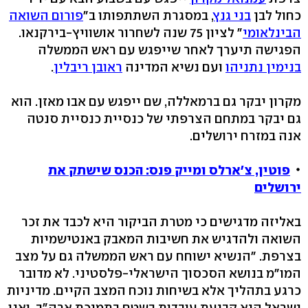
כחול לבן
בני גנץ
, במסגרת השתתפותו ב"
פורום השואה
הבינלאומי
" לציון 75 שנה לשחרור אושוויץ-בירקנאו.
הפגישה תיערך לאחר שייפגש עם ראש הממשלה
בנימין נתניהו
ועם נשיא המדינה
ראובן ריבלין
.
מקרון יבקר גם ברמאללה, שם ייפגש עם אבו מאזן. הוא
גם יבקר במתחם הצרפתי של כנסיית כנסיית סנטה
אנה במזרח ירושלים.
פוטין, צ'ארלס ומייק פנס: הכנס שישתק את
ירושלים
באליזה מדגישים כי מטרת הביקור היא לכבד את זכר
השואה ולהדגיש את חשיבות המאבק באנטישמיות
בצרפת. "הנשיא ישוחח עם ראש הממשלה גם על מצב
המו"מ בנושא הסכסוך הישראלי-פלסטיני. לא מדובר
כרגע בתהליך אלא בשיחות נוכח המצב הקיים. מדיניות
ישראל היא קביעת עובדות בשטח בתמיכת ארה"ב, ואנו