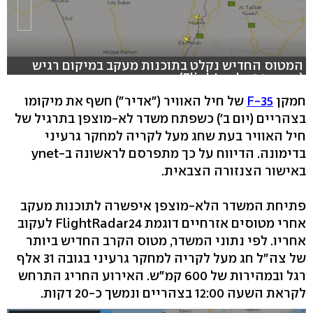
המטוס החדיש נקלט בתוכנות מעקב במיקום רגיש
(מתוך: Flightradar24)
חמקן
F-35
של חיל האוויר ("אדיר") חשף את מיקומו
בצהריים (יום ב') כשפתח משדר לא-מוצפן בתרגיל של
חיל האוויר בעת שחג מעל לקריה למחקר גרעיני
בדימונה. הדיווח על כך מתפרסם לראשונה ב-ynet
באישור הצנזורה הצבאית.
פתיחת המשדר הלא-מוצפן איפשרה לתוכנות מעקב
אחרי מטוסים אזרחיים דוגמת FlightRadar24 לעקוב
אחריו. לפי נתוני המשדר, מטוס הקרב החדיש ביותר
של צה"ל חג מעל לקריה למחקר גרעיני בגובה 31 אלף
רגל ובמהירות של 600 קמ"ש. האירוע החריג התרחש
לקראת השעה 12:00 בצהריים ונמשך כ-20 דקות.