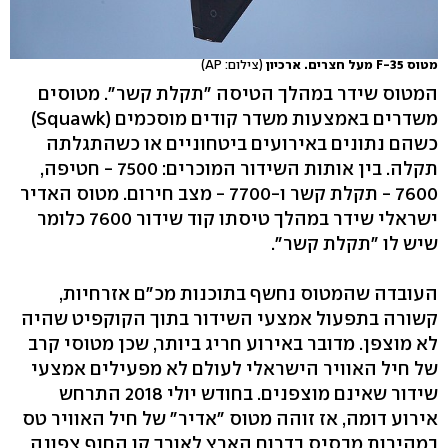
מטוס F-35 מעל חצרים. ארכיון
(צילום: AP)
המטוס שידר במהלך הטיסה "תקלת קשר". מטוסים
משדרים באמצעות משדר קודים מוסכמים (Squawk)
כשהם נתונים באירועים ביטחוניים או כשהתגלתה
תקלה. בין אותות השידור המוכרים: 7500 - חטיפה,
7600 - תקלת קשר ו-7700 - מצב חירום. מטוס האדיר
ישראלי שידר במהלך טיסתו קוד שידור 7600 כלומר
שיש לו "תקלת קשר".
העובדה שהמטוס נחשף בתוכנות מכ"ם אזרחיות,
קשורה בתפעול אמצעי השידור בתוך הקוקפיט שהיה
לא מוצפן. מדובר באירוע חריג ביותר, שכן מטוסי קרב
של חיל האוויר הישראלי לעולם לא מפעילים אמצעי
שידור שאינם מוצפנים. בחודש יולי 2018 התרחש
אירוע דומה, אז זוהה מטוס "אדיר" של חיל האוויר טס
במהירות מבסיס בדרום הארץ לאורך קו החוף צפונה