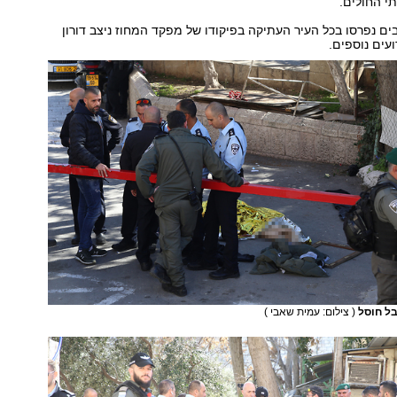
תי החולים.
ם נפרסו בכל העיר העתיקה בפיקודו של מפקד המחוז ניצב דורון
עים נוספים.
בל חוסל
( צילום: עמית שאבי )