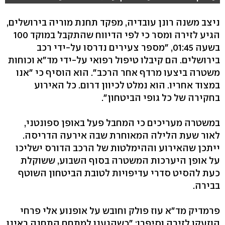
ניצב משנה רונן עובדיה, מפקד תחנת מוריה בירושלים,
הגיע לזירה ומסר כי לפי הדיווח שהתקבל במוקד 100
בשעה 01:45, "מספר צעירים נדרסו על-ידי רכב
בירושלים. הם קיבלו טיפול רפואי על-ידי מד"א וכוחות
משטרה ביצעו מרדף אחר הרכב". הוא הוסיף כי "אנו
במצוד אחריו. הוא נמלט לכיוון דרום. כל האירוע
בחקירה של כל גופי הביטחון".
במשטרה מעריכים כי המחבל פעל באופן ספונטני,
לאור שעת הלילה המאוחרת שבה אירעה הדריסה.
ייתכן שהאירוע וההימלטות של הרכב הדורס ישליכו
על אופן היערכות המשטרה בסוף השבוע, ששוקלת
כעת להסיט סדרי עדיפויות לטובת הביטחון השוטף
בבירה.
פרמדיק מד"א עוז פולק וחובש על אופנוע אלי פרחי
הוזעקו לזירה וסיפרו: "כשהגענו למתחם התחנה ראינו