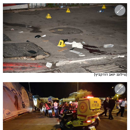
(צילום: יואב דודקביץ)