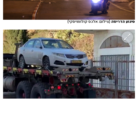
פיגוע הדריסה
(צילום: אלכס קולומויסקי)