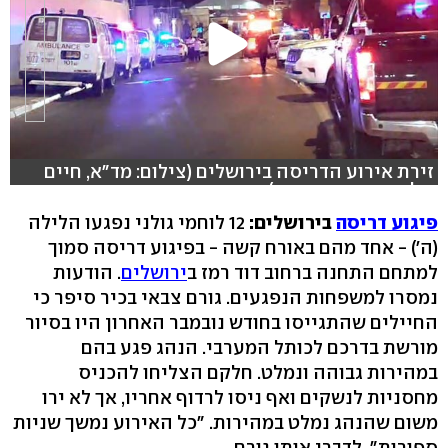
זירת אירוע הדריסה בירושלים (צילום: מד"א, חיים
גולדברג, כיכר השבת)
פיגוע דריסה
בירושלים:
12 לוחמי גולני נפגעו הלילה
(ה') - אחד מהם באורח קשה - בפיגוע דריסה סמוך
למתחם התחנה ברחוב דוד רמז ב
ירושלים
. הודעות
נמסרו למשפחות הנפגעים. גורם צבאי בכיר סיפר כי
החיילים שהתגייסו בחודש נובמבר האחרון היו בסיור
מורשת בדרכם לכותל המערבי. הנהג פגע בהם
במהירות גבוהה ונמלט. חלקם הצליחו להכניס
מחסניות לנשקים ואף ניסו לרדוף אחריו, אך לא ירו
משום שהנהג נמלט במהירות. "כל האירוע נמשך שניות
ספורות", לדברי אותו גורם.