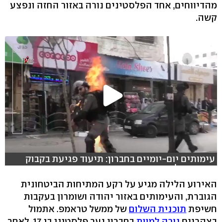
מהדיווחים, אחד הפלסטינים נורה באזור החזה ונפצע
קשה.
עימותים יום-יומיים בחברון: תיעוד פגיעת בקבוק
תבערה בלוחם
האירוע הלילה מגיע על רקע המתיחות הביטחונית
הגוברת, והעימותים באזור יהודה ושומרון בעקבות
חשיפת
תוכנית השלום
של ממשל טראמפ. אתמול
בצהריים
נורה למוות
בחברון נער פלסטיני בן 17, לאחר