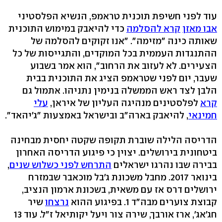
עוד לפני חשיפת תוכנית טראמפ, הנשיא הפלסטיני
אבו מאזן
קרא להסלמה
כדי להיאבק במימוש התוכנית
שאותה כינה "מזימה". "אנו זקוקים להסלמה של
ההתנגדות העממית בכל המוקדים, והתגייסות של כל
הצעירים. לא לעזוב את הרחוב", הוא אמר בשבוע
שעבר, יום לפני שטראמפ הציג את התוכנית בבית
הלבן לצד ראש הממשלה בנימין נתניהו. אתמול גם
קרא
לפלסטינים מנהיגה העליון של איראן,
עלי
חמינאי
, להיאבק בארה"ב ובישראל באמצעות "ג'יהאד".
הדריסה הלילה שוברת תקופה שקטה יחסית מבחינה
ביטחונית בירושלים. יצוין כי פיגוע הדריסה האחרון
בבירה שבו נהרגו ישראלים
התרחש לפני כשלוש שנים
,
בינואר 2017. מחבל משכונת ג'בל מוכאבר שבמזרח
ירושלים דרס אז עם משאית, בשכונת ארמון הנציב,
קבוצת צוערים מבה"ד 1. בפיגוע ההוא
נרצחו
שיר
חג'אג', ארז אורבך, שירה צור ויעל יקותיאל ז"ל. עוד 13