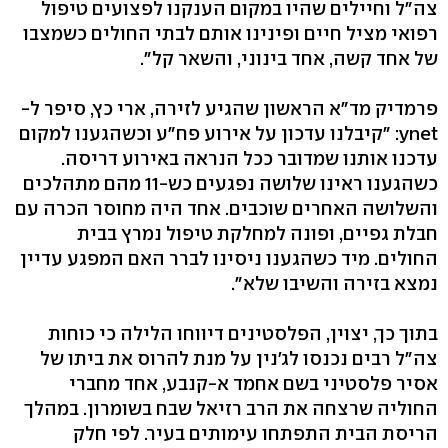
צה"ל וחיילים שהיו במקום הענקנו לפצועים טיפול
רפואי מציל חיים ופינינו אותם לבתי החולים כשמצבו
של אחד קשה, אחד בינוני, והשאר קל".
פרמדיק מד"א הראשון שהגיע לזירה, ארי כץ, סיפר ל-
ynet: "קיבלנו עדכון על אירוע פח"ע וכשהגענו למקום
עדכנו אותנו שמדובר ככל הנראה באירוע דריסה.
כשהגענו ראינו שלושה נפגעים כש-11 מהם מתהלכים
והשלושה האחרים שוכבים. אחד היה מחוסר הכרה עם
חבלת גפיים, ופונה למחלקת טיפול נמרץ בבית
החולים. מיד כשהגענו ניסינו לברר האם המפגע עדיין
נמצא בזירה והשיבו שלא".
בתוך כך, יצוין, הפלסטינים דיווחו הלילה כי כוחות
צה"ל רבים נכנסו לג'נין על מנת להרוס את ביתו של
אסיר פלסטיני בשם אחמד א-קנבע, אחד מחברי
החוליה שרצחה את הרב רזיאל שבח בשומרון. במהלך
הריסת הבית התפתחו עימותים בעיר. לפי חלק