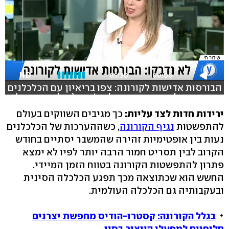
HD
05:30
00:00
הבורסות אדישות לקורונה: צפו בריאיון עם הכלכלנים
אורי גרינפלד ויונתן כץ באולפן ynet (צילום: אבי חי)
ירידות חדות לצד עליות:
כך מגיבים השווקים בעולם
להתפשטות
נגיף הקורונה
, כשההערכות של הכלכלנים
נעות בין אופטימיות זהירה שהמשבר יסתיים בחודש
הקרוב לבין תסריט חמור הרבה יותר לפיו לא ימצא
פתרון להתפשטות הקורונה בטווח הזמן המיידי.
החשש הוא שכתוצאה מכך תפגע הכלכלה הסינית
ובעקבותיה גם הכלכלה העולמית.
בגלל הקורונה: קסטרו-הודיס מחפשת יצרנים
חלופיים למפעלי הייצור בסין