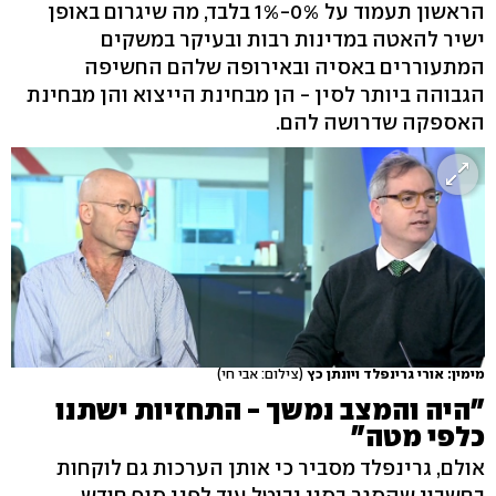
הראשון תעמוד על 0%-1% בלבד, מה שיגרום באופן
ישיר להאטה במדינות רבות ובעיקר במשקים
המתעוררים באסיה ובאירופה שלהם החשיפה
הגבוהה ביותר לסין - הן מבחינת הייצוא והן מבחינת
האספקה שדרושה להם.
מימין: אורי גרינפלד ויונתן כץ
(צילום: אבי חי)
"היה והמצב נמשך - התחזיות ישתנו
כלפי מטה"
אולם, גרינפלד מסביר כי אותן הערכות גם לוקחות
בחשבון שהסגר בסין יבוטל עוד לפני סוף חודש