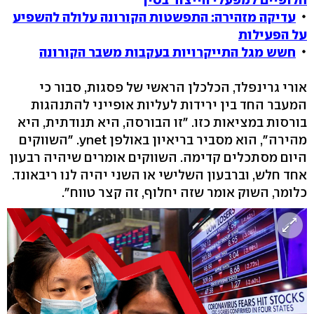
עדיקה מזהירה: התפשטות הקורונה עלולה להשפיע
על הפעילות
חשש מגל התייקרויות בעקבות משבר הקורונה
אורי גרינפלד, הכלכלן הראשי של פסגות, סבור כי
המעבר החד בין ירידות לעליות אופייני להתנהגות
בורסות במציאות כזו. "זו הבורסה, היא תנודתית, היא
מהירה", הוא מסביר בריאיון באולפן ynet. "השווקים
היום מסתכלים קדימה. השווקים אומרים שיהיה רבעון
אחד חלש, וברבעון השלישי או השני יהיה לנו ריבאונד.
כלומר, השוק אומר שזה יחלוף, זה קצר טווח".