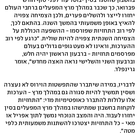
פברואר, כך שכבר במהלך מרץ המפעלים ברחבי העולם
יחזרו לייצר ולהשלים פערים, ולכן הצמיחה צפויה
להאיץ באופן משמעותי בהמשך השנה. בהתאם לכך,
לפי רוב התחזיות שפורסמו - ההשפעה הכוללת על
הצמיחה השנתית צפויה להיות שולית. "כרגע לפי רוב
ההערכות, וראינו לא מעט גופים גדולים בעולם
מפרסמים תחזיות - ברבעון הראשון יהיה חלש,
וברבעון השני והשלישי נראה האצה מחדש", אומר
גרינפלד.
לדבריו, במידה שיתברר שהתפשטות הוירוס לא נעצרה
ושסין תמשיך להיות סגורה גם במהלך מרץ - הערכות
אלו עלולות להתברר כאופטימיות מדי: "התחזיות
לוקחות בחשבון שמתישהו במהלך מרץ המפעלים בסין
יחזרו לעבוד. היה והמצב הנוכחי נמשך לתוך אפריל או
מאי - כל התחזיות יצטרכו להשתנות משמעותית כלפי
מטה".