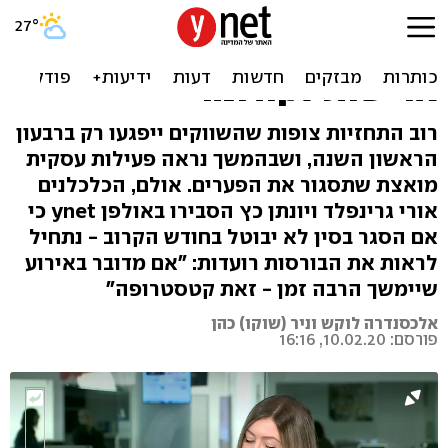
בין אופטימיות זהירה לחשש
מאסון: הבורסות עדיין
אדישות לקורונה
רוב התחזיות צופות שהשווקים ייפגעו רק ברבעון
הראשון השנה, ושבהמשך נראה פעילות עסקית
מואצת שתסגור את הפערים. אולם, הכלכלנים
אורי גרינפלד ויונתן כץ הסבירו באולפן ynet כי
אם הסגר בסין לא יבוטל בחודש הקרוב - נתחיל
לראות את הבורסות רועדות: "אם מדובר באירוע
שיימשך הרבה זמן - זאת קטסטרופה"
אלכסנדרה לוקש וניר (שוקו) כהן
פורסם: 10.02.20, 16:16