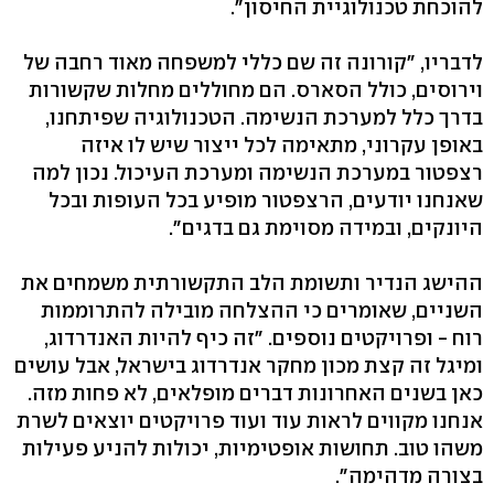
להוכחת טכנולוגיית החיסון".
לדבריו, "קורונה זה שם כללי למשפחה מאוד רחבה של
וירוסים, כולל הסארס. הם מחוללים מחלות שקשורות
בדרך כלל למערכת הנשימה. הטכנולוגיה שפיתחנו,
באופן עקרוני, מתאימה לכל ייצור שיש לו איזה
רצפטור במערכת הנשימה ומערכת העיכול. נכון למה
שאנחנו יודעים, הרצפטור מופיע בכל העופות ובכל
היונקים, ובמידה מסוימת גם בדגים".
ההישג הנדיר ותשומת הלב התקשורתית משמחים את
השניים, שאומרים כי ההצלחה מובילה להתרוממות
רוח - ופרויקטים נוספים. "זה כיף להיות האנדרדוג,
ומיגל זה קצת מכון מחקר אנדרדוג בישראל, אבל עושים
כאן בשנים האחרונות דברים מופלאים, לא פחות מזה.
אנחנו מקווים לראות עוד ועוד פרויקטים יוצאים לשרת
משהו טוב. תחושות אופטימיות, יכולות להניע פעילות
בצורה מדהימה".