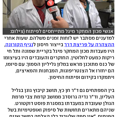
אנשי מכון המחקר מיגל מתייחסים לפיתוח (צילום:
אביהו שפירא )
למדענים מסתבר יש לוחות זמנים משלהם. שעות אחרי
ההצהרה על פריצת דרך
בייצור חיסון ל
נגיף הקורונה
,
היו מעבדות מכון המחקר מיגל בקריית שמונה ותל חי
ריקות כמעט לחלוטין. החוקרים והעובדים היו בעיצומו
של כנס מתוכנן מראש במלון גליליון הסמוך. עם סיומו,
הם יחזרו אל הצנטריפוגות, המבחנות והמאיצים,
ויתמקדו בקידום ופיתוח החיסון.
בין המפתחים גם ד"ר חן כץ, תושב קיבוץ גונן בגליל
העליון, וד"ר נדיה גרוסדב ממושב קדמת צבי מרמת
הגולן שעובדת במעבדתו במסגרת פוסט דוקטורט.
שניהם מתארים תחושות של סיפוק ואופטימיות בשל
הפיתוח. "אין ספק שלעבוד בלי הצלחה במשך שנים