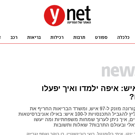
 100 איש: איפה ילמדו ואיך יפעלו
?
מספר חולי הקורונה מזנק ל-97 איש, ומשרד הבריאות החריף את
ההנחיות והמליץ להגביל התכנסויות ל-100 איש: באילו אוניברסיטאות
ים, איך ניתן לערוך שמחות משפחתיות ומה יעשו
לי ובעולם התרבות? שאלות ותשובות
 ינקו, איתי בלומנטל, רועי רובינשטיין, רן בוקר ואסף זגריזק