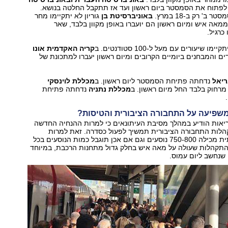
לפתוח את הסמסטר ביום ראשון ועד אז תתקבל החלטה בנושא.
 ב' רק ב-18 במרץ.
באוניברסיטת בן
גוריון לא יתקיימו מחר
ממאה איש ומיום ראשון הם יועברו באופן מקוון בלבד, שאר
כרגיל.
ימו שיעורים עם מעל ל-100 סטודנטים. ב
קריה האקדמית אונו
ים והמבחנים ביומיים הקרובים ומיום ראשון יעברו למתכונת של
ריאל
נדחתה פתיחת הסמסטר ליום ראשון. ב
מכללת לוינסקי
 מרחוק בלבד החל מיום ראשון. ב
מכללת נתניה
נדחתה פתיחת
שפיעה על התחבורה הציבורית והטיסות?
יאות הודיע במהלך מסיבת העיתונאים כי למרות ההנחיה החדשה
לות התחבורה הציבורית תמשיך לפעול כסדרה. זאת למרות
שרכבת חד קומתית מכילה 750-800 נוסעים וגם אם אכן תוגבל כמות הנוסעים בכל
 התקהלות שעולה על מאה איש בחלק גדול מתחנות הרכבת, במיוחד
 שנחשב ליום עמוס.