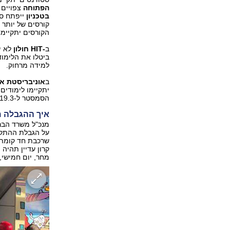
הפתוחה
צפויים 
בטכניון
ייפתח סמסטר
קורסים של יותר 
הקורסים יתקיימו 
ב
-HIT חולון
לא יתקי
ביטלו את הלימוד
למידה מרחוק.
ב
אוניבריסטת א
יתקיימו לימודים
הסמסטר ל-19.3.
איך ההגבלה מ
מנכ"ל משרד הבר
על הגבלת ההתקה
קרון עדיין תהיה
מחר, יום חמישי,