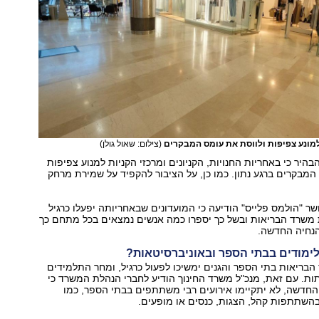
למונע צפיפות ולווסת את עומס המבקרים
(צילום: שאול גולן)
היר כי באחריות החנויות, הקניונים ומרכזי הקניות למנוע צפיפות
המבקרים ברגע נתון. כמו כן, על הציבור להקפיד על שמירת מרחק
שר "הולמס פלייס" הודיעה כי המועדונים שבאחריותה יפעלו כרגיל
משרד הבריאות ובשל כך יספרו כמה אנשים נמצאים בכל מתחם כך
הנחיה החדשה.
לימודים בבתי הספר ובאוניברסיטאות?
הבריאות בתי הספר והגנים ימשיכו לפעול כרגיל, ומחר התלמידים
תות. עם זאת, מנכ"ל משרד החינוך הודיע לחברי הנהלת המשרד כי
חדשה, לא יתקיימו אירועים רבי משתתפים בבתי הספר, כמו
בהשתתפות קהל, הצגות, כנסים או מופעים.