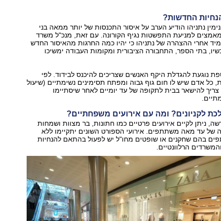
נחיות החדשות?
ין נתניהו הודיע הערב על איסור התכנסות של יותר ממאה בני
מצים למניעת התפשטות נגיף הקורונה. עם זאת, מנכ"ל משרד
יד אחרי ההצהרה של נתניהו כי יהיו כמה החרגות מהאיסור החדש
כשיו, בתי הספר, התחבורה הציבורית ומקומות העבודה ימשיכו
ת נוגעת להגדלת היקף האנשים שצריכים להיכנס לבידוד. לפי
 כל אדם שיש לו חום גוף גבוה ומפתח תסימינים נשימתיים (שיעול
צריך להישאר בבית לתקופה של עד יומיים לאחר שיסתיימו
תיים.
ת לקניונים? ומה עם אירועים משפחתיים?
ה, ניתן לקיים אירועים פרטיים כמו חתונות, בר מצוות ושמחות
 של עד מאה משתתפים. אירועי הספורט השונים יתקיימו ללא
ים בהם שחקנים או שופטים מחו"ל יש לפעול בהתאם להנחיות
המשרדים הרלוונטיים.