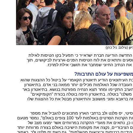
ון
(צילום: ניל כהן)
החדשה הודיעה חברת ישראייר כי תפעיל בקו הטיסות לאילת
וסים של 72 נוסעים ותתאים את לוח הטיסות הפנים-ארציות לביקושים, תוך
ת הנתיב החיוני שמחבר את תושבי אילת למרכז.
משפיעות על עולם התרבות?
 העיתונאים הודיע תיאטרון הקאמרי על ביטול כל ההצגות שהוא
העובדה שכל האולמות מכילים יותר ממאה בני אדם. בתיאטרון
ערב התקיימו ומחר תצא הנחיה מפורטת בנושא. בתיאטרון באר
שלנו" בוטלה. בתיאטרון חיפה בוטלה בכורת "הקומיקאים"
 בראבא ומוני מושונוב והתיאטרון מבטל את כל ההצגות שלו
יטי, יס פלנט ולב ברחבי הארץ מתכוונים להגביל את מספר
הצופים. "נגביל את הקרנות הסרטים באולמות לעד 100 צופים באולם", נמסר מטעם
ו כן, נתאים את מועדי ההקרנה במרווחים אשר ימנעו מצב של
הציבוריים, נקצה את מקומות הישיבה באולם בצורה מרווחת יותר
י הידיים בכניסות וביציאות מהאלמות". גם רשת יס פלנט ולב, כאמור,