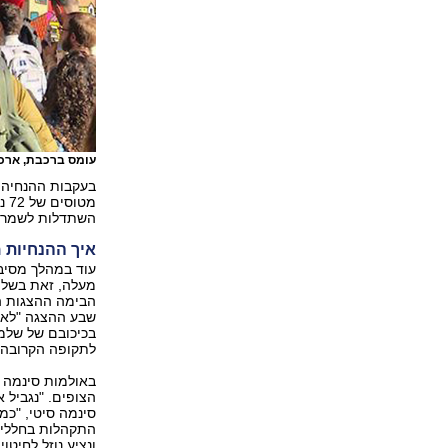
עומס ברכבת, ארכי
בעקבות ההנחיה 
מט
השתדלות לשמר א
איך ההנחיות 
עוד במהלך מסיבת
מעלה, זאת בשל 
הבימה ההצגות ה
שבע ההצגה "לא מ
בכיכובם של שלמה
לתקופה הקרובה
באולמות סינמה ס
סינמה סיטי, "כמ
התקהלות בחללים 
ונציע נוזל לחיטו