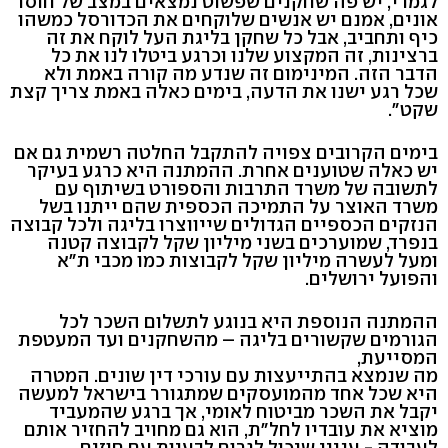
לגמרי, יש פה שחקנים שפשוט נמצאים במצב של חוסר
אונים, אמנם יש אנשים שלוקחים את הכדורסל כמשהו
כיף ותחביב, אבל כל שחקן בליגת העל לוקח את זה
ברצינות, זה המקצוע שלנו וכרגע ביטלו לנו את כל
הדבר הזה. המינימום זה שנדע מה קורה באמת ולא
שכל רגע ישנו את הדעה, בימים כאלה באמת צריך קצת
שקט".
בימים הקרובים צפויה להתקבל החלטה רשמית גם אם
יש כאלה שטוענים אחרת. ההמתנה היא כרגע בעיקר
לתשובה של משרד התרבות והספורט בשיתוף עם
משרד האוצר על התמיכה הכספית שהם ייתנו בשל
הנזקים הכספיים הגדולים שייווצרו בליגה ולכל קבוצה
בנפרד, שמוערכים בשני מיליון שקל לקבוצה קטנה
ומעל לעשרה מיליון שקל לקבוצות כמו מכבי ת"א
והפועל ירושלים.
ההמתנה הנוספת היא בנוגע לתשלום השכר לכל
הגורמים שקשורים בליגה – מהשחקנים ועד המעטפת
המסייעת,
מה שנמצא בהתייעצות עם עורכי דין שונים. המטרה
היא שכל אחד מהמועסקים שמתגורר בישראל למעשה
יקבל את השכר מביטוח לאומי, אך ברגע שהמעביד
מוציא את עובדיו לחל"ת, הוא גם מחויב להחזיר אותם
לעבודה - עניין שיכול לגרום לבעיות עם חוזים