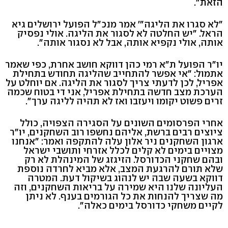
הזאת".
"לא סגרו את הליגה"' אמר מנכ"ל הפועל ירושלים גיא
הראל. "יש החלטה לא לסגור את הליגה. אולי נפסיק
אותה, אולי נקפיא אותה, אבל לא נסגור אותה".
יו"ר הפועל ת"א רמי כהן דווקא חושב אחרת, כפי שאמר
אתמול: "אי אפשר להתחייב שהליגה תחודש בתחילת
אפריל, לכן לדעתי צריך לסגור את הליגה. אם יוחלט על
הערכת מצב חדשה בתחילת אפריל, אני די בטוח שכמה
זרים פשוט יקומו ויעזבו ואז לא תהיה לליגה ערך".
אחרי הפרסומים השונים על הסגירה הצפויה, כולל
ציוצים רבים ברשת, אליהם נחשפו רוב השחקנים, יו"ר
ארגון השחקנים ניר אלון עלה להתקפה ואמר: "אנחנו
מצויים בימים לא קלים לכלל אזרחי ותושבי ישראל
ובהם שחקני הכדורסל. הזיגזג של המינהלת לא רק
שלא תורם להרגעת המצב, אלא מביא לחרדה נוספת
דווקא בשעה שבה יש לנהוג בשיקול דעת. המטרה
העליונה שלנו היא שמירה על בריאות השחקנים, וזה
מה שצריך להנחות את כל הגורמים בענף. לא ניתן
לקיים משחקי כדורסל בימים כאלה".