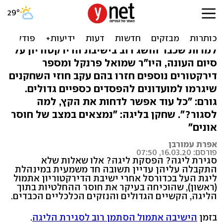
הבעיה העיקרית שמונעת את
סיום העונה בכדורסל
למרות שכבר הושג רוב בישיבת הדירקטוריון על
סיום העונה, היו"ר שמואל פרנקל ומספר
דירקטורים נוספים חזרו בהם עקב חוזי השחקנים
שיגרמו למועדונים להפסדים כספיים גדולים.
גורם: "כל עוד אפשר לדחות את הקץ, למה
לסגור?". שחקן בליגה: "נמצאים במצב של חוסר
אונים"
אפרת עמורבן
פורסם: 16.03.20, 07:50
סגירת ליגה? הפסקת ליגה? אלו שאלות שלא
התקבלה עליהן עדיין תשובה חד משמעית במינהלת
ליגת העל בכדורסל אחרי ישיבת הדירקטוריון אתמול
(ראשון), שהוכיחה בעיקר את חוסר ההחלטיות בתוך
הליגה, הקשיים הגדולים והנזקים הכלכליים הכבדים.
בזמן
הישיבה אתמול הסתמן רוב לסגירת הליגה
.