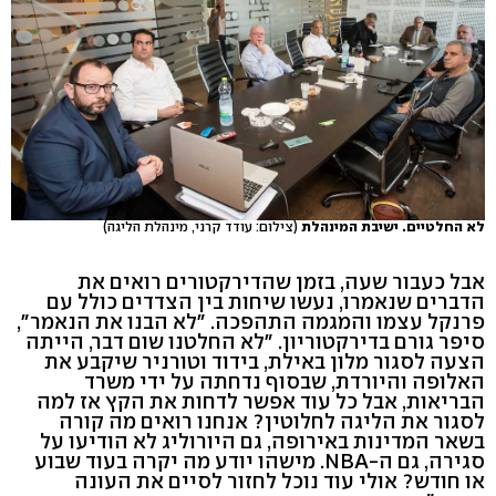
לא החלטיים. ישיבת המינהלת
(צילום: עודד קרני, מינהלת הליגה)
אבל כעבור שעה, בזמן שהדירקטורים רואים את
הדברים שנאמרו, נעשו שיחות בין הצדדים כולל עם
פרנקל עצמו והמגמה התהפכה. "לא הבנו את הנאמר",
סיפר גורם בדירקטוריון. "לא החלטנו שום דבר, הייתה
הצעה לסגור מלון באילת, בידוד וטורניר שיקבע את
האלופה והיורדת, שבסוף נדחתה על ידי משרד
הבריאות, אבל כל עוד אפשר לדחות את הקץ אז למה
לסגור את הליגה לחלוטין? אנחנו רואים מה קורה
בשאר המדינות באירופה, גם היורוליג לא הודיעו על
סגירה, גם ה-NBA. מישהו יודע מה יקרה בעוד שבוע
או חודש? אולי עוד נוכל לחזור לסיים את העונה