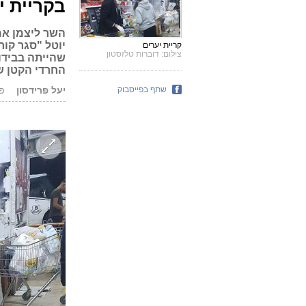
בקריית י
השר ליצמן אמר
יוטל "סגר קור
קריית יערים
צילום: דוברות טלזסטון
שהייתה בבידו
החרדי הקטן ש
שתף בפייסבוק
יעל פרידסון
פורס