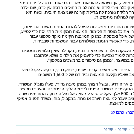
המחלה, אך נשמעה להוראות משרד הבריאות ונכנסה לבידוד ביתי.
 קיבלה צירי לידה ופונתה לבית החולים הדסה עין כרם, שם ילדה
חר הלידה נערכה לה בדיקת קורונה שנמצאה חיובית, וכעת היא
ה למחלות מתפרצות.
יבות החרדיות ממשיכות לפעול למרות הנחיות משרד הבריאות,
רו את כל מוסדות הלימוד. המועצה המקומית התגייסה כדי לסייע,
1 טונות של אוכל ואספקה. כמו כן המועצה הקימה מוקד טלפוני עבור
, כדי לאפשר הזמנת משלוחים עבור המשפחות שבבידוד.
העסקת הילדים שנמצאים בבית, בקהילה שאין טלוויזיה ומסכים
ברות לימוד וצביעה כדי להעסיק את הילדים ושלא יסתובבו
ם במועצה. "נממן גם סיפורים בהמשכים בטלפון".
הפנים ראש מועצת קריית יערים, יצחק רביץ, בבקשה לקבל סיוע
ליו נקלעה המועצה ובידודם של כ-1,500 תושבים.
ם אריה דרעי, ובשל הצורך במתן מענה מיידי, פעלו מנכ"ל המשרד,
 התקציבים במשרד הפנים לזירוז ההליך הבירוקרטי והעבירו תקציב
ראשוני בגובה של כ-500 אלף שקל שיסייע למועצה אל מול המצוקה התזרימית שבה
יב יועבר למועצה הערב או מחר. במקביל, בוחן משרד הפנים אפיקי
ספים למועצה.
ה? כתבו לנו
ן
קורונה
קורונה