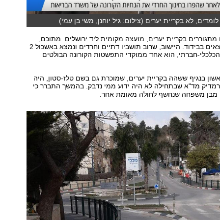
ומדים, לא בקריית יערים (צילום: גיל יוחנן, משי בן עמי)
ושבים מתגוררים בקריית יערים, מועצה מקומית ליד ירושלים. מתוכם,
כ-1,500 איש נמצאים בבידוד. היישוב, שרוב תושביו דתיים וחרדים ונמצא באשכול 2
בדירוג הכלכלי-חברתי, הוא אחד ממוקדי התפשטות הקורונה הבולטים
שון בנגיף ששהה בקריית יערים, שמוכרת גם בשם טלז-סטון, היה
מדיק מד"א שבתחילה לא היה ידוע ממי נדבק. בהמשך התברר כי
 מבן משפחה שנחשף לחולה מאומת אחר.