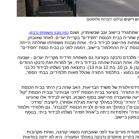
ים ריקים
(צילום: דוברות טלזסטון)
שמתגורר ביישוב ענב שבשומרון, ושגם
,
כמה מבני משפחתו נדבקו
 ב-7 במרץ שחרית בבית הכנסת "חסידים" בקריית יערים. לאחר שאובחן,
פחות מהיישוב לבידוד ביתי. אחת מבנות משפחתו שחלתה הייתה
כנסת "בית ההחלמה" ביישוב, ויממה לפני כן בבית כנסת "חסידים".
 מלבדם נדבקה בקורונה גם משפחה חרדית מקריית יערים - ושבעה
ו. אחת הבנות שהתה בבידוד ביתי, אך למרות זאת נדבקו ההורים
ואחיה ואחיותיה (בן 6, בן 10, בת 12 ובת 13). כתוצאה מכך נשלחו לבידוד כל בני
מם במגע - בתלמוד התורה שכולל מאות תלמידים, בבתי הספר,
.
ידמיולוגית של משרד הבריאות, האב שהה בין היתר בבית הכנסת
 התורה", בשיעור בבית הכנסת "דרכי אבותינו" ובבית הכנסת "קול
דעה שהועברה מהיישוב בסוף השבוע, נקראו לבידוד אלו שהגיעו
 יהודה" (כולל במהלך קריאת מגילת אסתר), לישיבת "מרדכי
בנים") במהלך חג פורים ולבית הכנסת "לבנברג". גם תלמידי תלמוד
דה" ותלמידות כיתה ב"אוהל חסיה" נשלחו לבידוד ביתי, בנוסף
במעון ביישוב.
דת פורים עוד לפני שאובחנה כנשאי קורונה, ואחת מקרובות
בהריון מתקדם נדבקה במהלך הסעודה. היא לא ידעה בוודאות