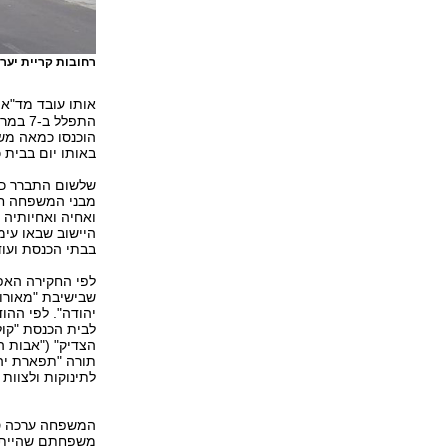
רחובות קריית יער
אותו עובד מד"א 
התפלל
הוכנסו כמאה מש
באותו יום בבית 
שלשום התברר כי
מבני המשפחה חל
היישוב שבאו עי
בבתי הכנסת ועוד
לפי החקירה האפ
שבישיבת "מאורות
יהודה". לפי ההו
לבית הכנסת "קול
הצדיק" ("אבות ה
תורה "תפארת יהו
לתינוקות ולצוות 
המשפחה ערכה סעו
משפחתם שהייתה 