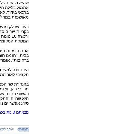
שהיא נשאית של 
אתמול בלילה היא
בתנאי בידוד. לא
מאושפזת במחלק
בעוד שחלק מהיש
בקריית יערים סג
ורכשה 0
המכולת המקומית
אחת הבעיות היא 
בבית. "הזמנו חו
ברחובות", אומרי
היום פנה למשרד 
תקציבי לאור המצב שא
בהנחיית שר הפני
מרדכי כהן, ואגף
היא שרויה. התקצ
סיוע אפשריים נו
מצאתם טעות בכתב
תגיות:
יעקב ליצמ