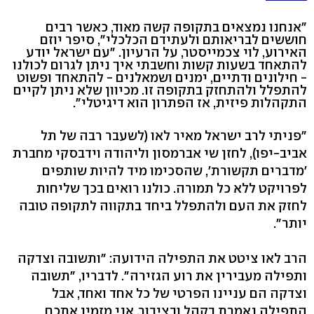
"אנחנו נמצאים בתקופה קשה מאוד, כאשר רבים
חוששים לבריאותם ולעתידם הכלכלי", סיפר יוזם
האירוע, לוי צכמייסטר, על הרעיון. "עם ישראל יודע
להתאחד בשעות קשות וחשבתי איך ניתן לגרום לכולנו
- חילונים ודתיים, ימנים ושמאלנים - להתאחד ופשוט
להתפלל ולהתחזק בתקופה זו. מכיוון שלא ניתן לקיים
התקהלות פיזית, אז הפתרון הוא דיגיטלי".
"פניתי לרב ישראל מאיר לאו (לשעבר רבה של תל
אביב-יפו), לחזן שי אברמסון וליהודה וידבסקי מחברת
'מדברים תקשורת', שהסכימו מיד להיות שותפים
לפרויקט ללא כל תמורה. כולנו רואים בכך שליחות
לחזק את העם ולהתפלל ביחד בתקווה לתקופה טובה
יותר".
הרב לאו ציטט את התפילה הידועה: "ותשובה וצדקה
ותפילה מעבירין את רוע הגזירה". לדבריו, "תשובה
וצדקה הם עניינו הפרטי של כל אחד ואחד, אבל
התפילה נאמרת בקהל ובציבור. אני מזמין אתכם