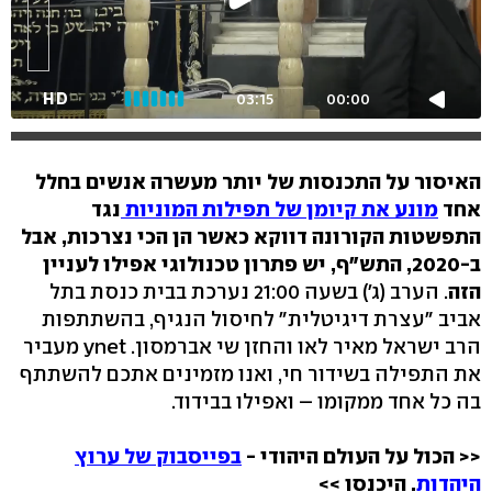
HD
03:15
00:00
האיסור על התכנסות של יותר מעשרה אנשים בחלל
אחד
מונע את קיומן של תפילות המוניות
נגד
התפשטות הקורונה דווקא כאשר הן הכי נצרכות, אבל
ב-2020, התש"ף, יש פתרון טכנולוגי אפילו לעניין
הזה
. הערב (ג') בשעה 21:00 נערכת בבית כנסת בתל
אביב "עצרת דיגיטלית" לחיסול הנגיף, בהשתתפות
הרב ישראל מאיר לאו והחזן שי אברמסון. ynet מעביר
את התפילה בשידור חי, ואנו מזמינים אתכם להשתתף
בה כל אחד ממקומו – ואפילו בבידוד.
<< הכול על העולם היהודי -
בפייסבוק של ערוץ
היהדות
. היכנסו >>