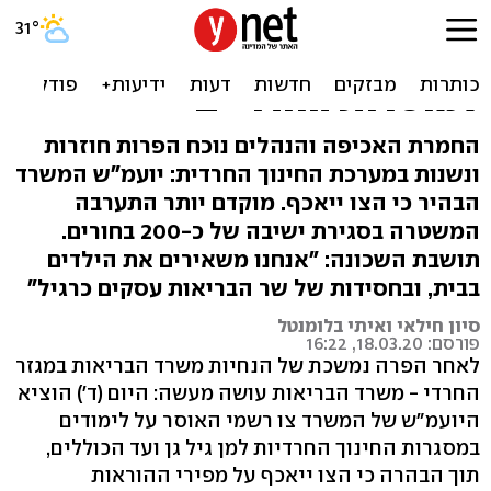
במשרד הבריאות מסירים את
הכפפות: "צו בריאות העם"
למוסדות החרדיים
החמרת האכיפה והנהלים נוכח הפרות חוזרות
ונשנות במערכת החינוך החרדית: יועמ"ש המשרד
הבהיר כי הצו ייאכף. מוקדם יותר התערבה
המשטרה בסגירת ישיבה של כ-200 בחורים.
תושבת השכונה: "אנחנו משאירים את הילדים
בבית, ובחסידות של שר הבריאות עסקים כרגיל"
סיון חילאי ואיתי בלומנטל
פורסם: 18.03.20, 16:22
לאחר הפרה נמשכת של הנחיות משרד הבריאות במגזר
החרדי - משרד הבריאות עושה מעשה: היום (ד') הוציא
היועמ"ש של המשרד צו רשמי האוסר על לימודים
במסגרות החינוך החרדיות למן גיל גן ועד הכוללים,
תוך הבהרה כי הצו ייאכף על מפירי ההוראות