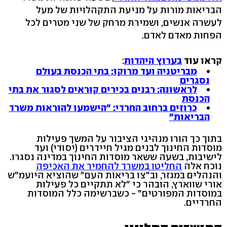
הבריאות מורות על מניעת התקהלויות של מעל
לעשרה אנשים, ושמירת מרחק של שני מטרים לכל
הפחות מאדם לאדם.
קראו עוד
בערוץ היהדות
:
מבריטניה ועד מרוקו: בתי הכנסת בעולם
נסגרים
לראשונה: רבנים בכירים קוראים לסגור את בתי
הכנסת
כרוזים ברחוב החרדי: "הישמעו להוראות משרד
הבריאות"
בתוך כך הורו מנהיגי הציבור על המשך פעילות
מוסדות החינוך לבנים מגיל חיידרים (יסודי) ועד
לישיבות, בשעה ששאר מוסדות החינוך במדינה נסגרו.
נוכח אלה
החליטו במשרד להחמיר את האכיפה
והנהלים במגזר, וב"צו בריאות העם" שהוציא היועמ"ש
אורי שווארץ, הובהר כי "לא תתקיים כל פעילות
במוסדות המפורטים" - כשברשימה כלל המוסדות
החרדיים.