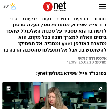
זהירות, אלכוג'ל: הניסוי
שיראה כמה הוא מסוכן
ד"ר אייל שפירא, מנתח פלסטי, העלה סרטון
לרשת בו הוא מסביר על סכנות האלכוג'ל שהפך
בימים האלה למצרך חובה בכל מקום. הוא
מתארח באולפן ynet ומסביר: אל תפסיקו
להשתמש בו, אבל אל תתעלמו מהסכנה הרבה בו
אלכסנדרה לוקש
פורסם: 25.03.20, 12:09
צפו בד"ר אייל שפירא באולפן ynet: