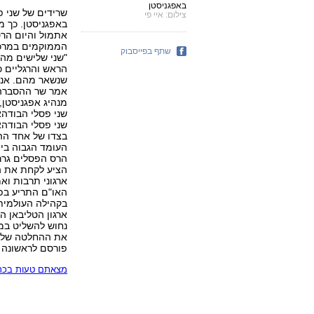
באפגניסטן
שרידים של שני פ
צילום: איי פי
באפגניסטן. כך 
אתמול והיום הרס
שתף בפייסבוק
"שני שלישים מהפ
הראש והרגליים כ
שנשאר מהם. אנחנ
אמר שר ההסברה 
מנהיג אפגניסטן,
שני פסלי הבודהא
בצדו של אחד ההר
העומד הגבוה ביו
הרס הפסלים גרר ז
הציע לקחת את ה
ארגוני תרבות וא
האו"ם התריע בפ
בקהילה העולמית,
נחוש להשליט במ
את ההחלטה של מ
פורסם לראשונה
מצאתם טעות בכתב