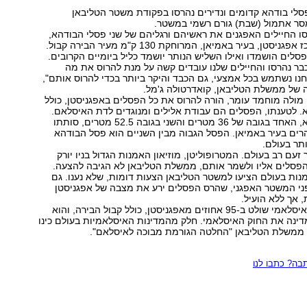
סלי בודהא קדומים ונדירים נהרסו בפקודת משטר הטליבאן
מסר אתמול (שבת) גורם רשמי במשטר.
ו החיילים האפגנים את ראשיהם ורגליהם של שני פסלי הבודהא,
הממוקמים במרכז אפגניסטן, בעיר באמיאן, המרוחקת 130 ק"מ מעיר הבירה קבול.
סלים הושמדו ואילו השליש הנותר יושמד כליל ביומיים הקרובים.
בר נהרסו והחיילים שלנו עובדים קשה על מנת להרוס את מה
ו נשתמש בכל אמצעי, גם הכבד והיקר ביותר בכדי להרוס אותם",
של ממשלת הטליבאן, קואדרטולה ג'מל.
 מולה מוחמד עומר, הורה להרוס את כל הפסלים באפגניסטן, כולל
. לטענתו, הפסלים הם עבודת אלילים ומנוגדים לדת האיסלאם.
שני פסלי הבודהא, האחד בגובה של 36 מטרים והשני בגובה 52.5 מטרים, סותתו
ים בעיר באמיאן. הפסל הגבוה מבין השניים הוא פסל הבודהא
תר בעולם.
עם רב בעולם. המטרופוליטן, מוזיאון האמנות הגדול בניו יורק
פסלים אליו ולשמר אותם, ממשלת הטליבאן לא הגיבה להצעה.
מנות בעולם הציעו למשטר הטליבאן הצעות דומות, שלא נענו. גם
ני המשטר האפגני, שהרס הפסלים ירע את מצבה של אפגניסטן
 אך ללא הועיל.
ארגון הטליבאן האיסלאמי שולט ב-95 אחוזים מאפגניסטן, כולל קבול הבירה, והוא
דינה את החוק האיסלאמי. חלק מהמדינות האיסלאמיות בעולם כינו
משלת הטליבאן "החלטה הגורמת מבוכה לאיסלאם".
ה? כתבו לנו