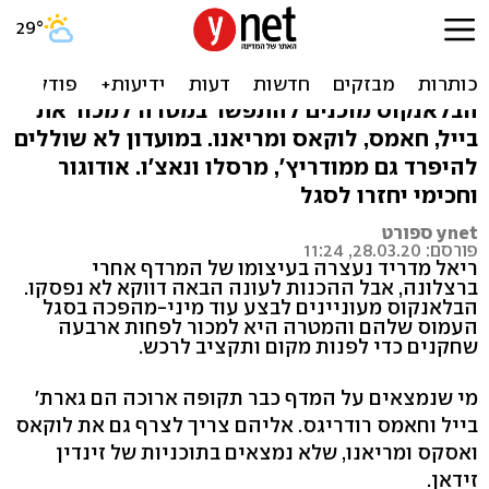
המטרה של ריאל: למכור
לפחות ארבעה שחקנים בקיץ
הבלאנקוס מוכנים להתפשר במטרה למכור את
בייל, חאמס, לוקאס ומריאנו. במועדון לא שוללים
להיפרד גם ממודריץ', מרסלו ונאצ'ו. אודוגור
וחכימי יחזרו לסגל
ynet ספורט
פורסם: 28.03.20, 11:24
ריאל מדריד נעצרה בעיצומו של המרדף אחרי
ברצלונה, אבל ההכנות לעונה הבאה דווקא לא נפסקו.
הבלאנקוס מעוניינים לבצע עוד מיני-מהפכה בסגל
העמוס שלהם והמטרה היא למכור לפחות ארבעה
שחקנים כדי לפנות מקום ותקציב לרכש.
מי שנמצאים על המדף כבר תקופה ארוכה הם גארת'
בייל וחאמס רודריגס. אליהם צריך לצרף גם את לוקאס
ואסקס ומריאנו, שלא נמצאים בתוכניות של זינדין
זידאן.