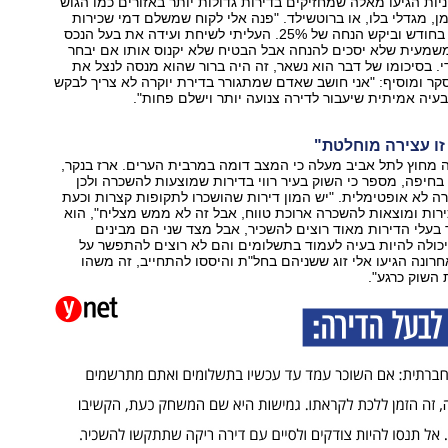
ניות הגיעו מאלה שמחזיקים בדירות גדולות יותר באזורים כמו הגוש
מן, מגדלי בלו, או ברוטשילד. "פנה אלי לקוח שמשלם דמי שכירות
של 15 אלף שקל בחודש וביקש הנחה של 25%. העליתי לשיחת ועידה את בעל הנכס
משמעית שלא יסכים להנחה אבל הבטיח שלא יקנוס אותו אם יבחר
די. בסיכומו של דבר הוא נשאר, זה היה ברור שהוא מנסה לנצל את
קר ומוסיף: "אני חושב שאדם שמתגורר בדירת יוקרה לא צריך לבקש
בעיה אמיתית שיעבור לדירה צנועה יותר וישלם פחות".
זו עצירה מוחלטת"
 מחוץ לתל אביב מעלה כי המצב דומה במרבית הערים. ארז בנקר,
ן בחיפה, מספר כי השוק בעיר רווי בדירות שמוצעות להשכרה ולכן
ה לא אופטימלית. "יש המון דירות שהושכרו לתקופות קצרות וכעת
רות ומוצאות להשכרה ארוכת טווח, אבל זה לא ממש מצליח", הוא
בעלי הדירות מאוד רוצים להשכיר, אבל מצד שני הם מבינים
כולה להיות בעיה לעמוד בתשלומים והם לא רוצים להתפשר על
חרונה הגיעו אלי זוג ששניהם בחל"ת והיססו להתחייב, זה משהו
שוק כרגע".