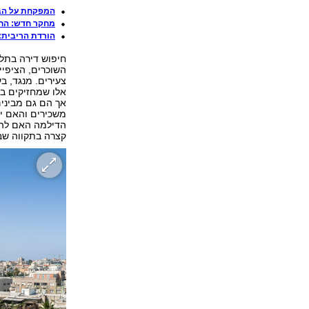
המפקחת על הבנ
מחקר חדש: החר
הורדת הריבית: 
חיפוש דירה בתל 
השוכרים, הציפיי
צעירים. מנגד, ב
אלו שמחזיקים בנ
אך הם גם מבינים
משכירים והאם יש
הדילמה האם להח
קצרה בתקווה ש