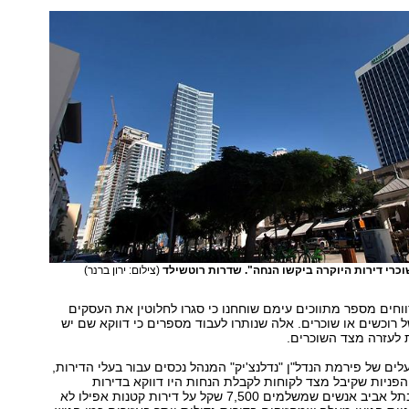
כרי דירות היוקרה ביקשו הנחה". שדרות רוטשילד
(צילום: ירון ברנר)
וחים מספר מתווכים עימם שוחחנו כי סגרו לחלוטין את העסקים
 רוכשים או שוכרים. אלה שנותרו לעבוד מספרים כי דווקא שם יש
 לעזרה מצד השוכרים.
לים של פירמת הנדל"ן "נדלנצ'יק" המנהל נכסים עבור בעלי הדירות,
פניות שקיבל מצד לקוחות לקבלת הנחות היו דווקא בדירות
היוקרה. "דווקא בתל אביב אנשים שמשלמים 7,500 שקל על דירות קטנות אפילו לא