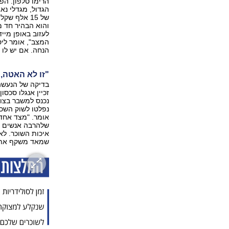
הרימו טלפון. הפ
הגדול, מגדלי נא
והוא הבהיר חד 
לעזוב באופן מיי
המצב", אומר ליס
הנחה. אם יש לו 
"זו לא האטה, 
בדיקה של הנעשה
זכיין אנגלו סכסו
נכנס למשבר בצור
נפלטו לשוק השכי
אומר. "מצד אחד 
שלהרבה אנשים י
איכות השוכר. לא
שמאד משקף את ה