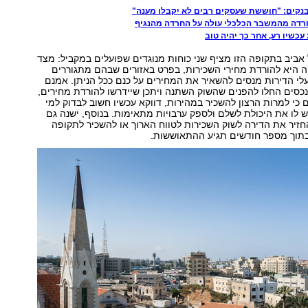
קים: "חוששת שעסקים רבים לא יקבלו מענה"
דה מהמשבר הכלכלי עולה על החרדה מהנגיף
עכשיו רע, אחר כך יהיה טוב
אביב בתקופה הזו מציף שני כוחות מנוגדים שפועלים במקביל: מצד
ה היא להורדת מחירי השכירות, בפרט באזורים שבהם מתגוררים
עלי הדירות מנסים להשאיר את המחירים על כנם ככל הניתן. אמנם
כסים החלו להפנים שהשוק השתנה ויתכן שיידרשו להורדת מחירים,
 כי למרות הרצון להשכיר במהירות, דווקא עכשיו חשוב לבדוק למי
 לו את היכולת לשלם ולספק ערבויות מתאימות. בנוסף, ישנה גם
זיר את הדירה לשוק השכירות לטווח הארוך או להשכיר לתקופה
בתוך מספר חודשים תגיע ההתאוששות.