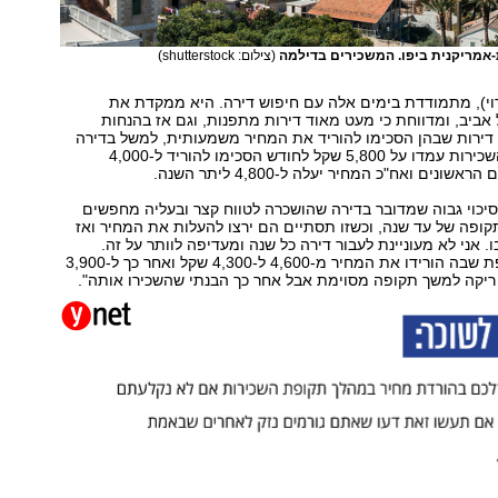
אמריקנית ביפו. המשכירים בדילמה
(צילום: shutterstock)
וי), מתמודדת בימים אלה עם חיפוש דירה. היא ממקדת את
ביב, ומדווחת כי מעט מאוד דירות מתפנות, וגם אז בהנחות
 דירות שבהן הסכימו להוריד את המחיר משמעותית, למשל בדירה
אחת שבה דמי השכירות עמדו על 5,800 שקל לחודש הסכימו להוריד ל-4,000
נים ואח"כ המחיר יעלה ל-4,800 ליתר השנה.
יכוי גבוה שמדובר בדירה שהושכרה לטווח קצר ובעליה מחפשים
ופה של עד שנה, וכשזו תסתיים הם ירצו להעלות את המחיר ואז
. אני לא מעוניינת לעבור דירה כל שנה ומעדיפה לוותר על זה.
הייתה דירה נוספת שבה הורידו את המחיר מ-4,600 ל-4,300 שקל ואחר כך ל-3,900
ריקה למשך תקופה מסוימת אבל אחר כך הבנתי שהשכירו אותה".