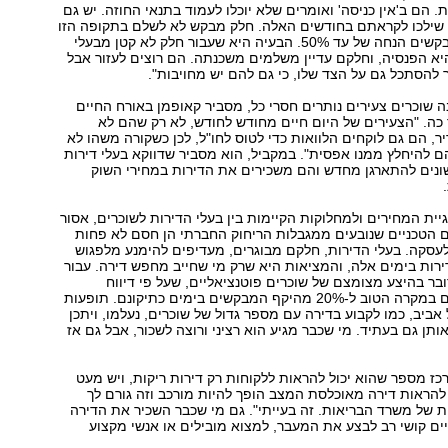
 הם ב'אין כניסה' ואומרים שלא יוכלו לעמוד בתנאי החוזה. יש גם
ילכו לקראתם בחודשים האלה. חלק מבקש לא לשלם בתקופה הזו
בכלל, ואחרים מבקשים הנחה של עד 50%. הבעיה היא שעבור חלק לא קטן מבעלי
יא הפנסיה, וחלקם עדיין משלמים משכנתה. הם רוצים לעזור אבל
להסתכל גם על הצד שלו, כי גם להם יש מחויבות".
שוכרים צעירים נותרים חסרי כל, מסביר קאופמן באורח החיים
כה. "הצעירים של היום חיים מחודש לחודש, לא רק שהם לא
יר, הם גם לוקחים הלוואות כדי לטוס לחו"ל, לכן כשקורה משהו לא
ם להיחלץ ממנו אפסית". במקביל, הוא מסביר שדווקא בעלי דירות
ו הראשונים להתארגן מחדש והם משכירים את הדירות במחירי השוק
ית המחירים ולמחלוקות הקיימות בין בעלי הדירות לשוכרים, אסור
 הטכניים שנובעים ממגבלות הריחוק החברתי הן חסם לא פחות
עסקה. בעלי הדירות, חלקם מבוגרים, מעדיפים להימנע מלפגוש
ירות בימים אלה, והמציאות היא שרק מי שחייב מחפש דירה. עבור
בר בהיצע מצומצם של שוכרים פוטנציאליים, שעל פי דיווח
המתווכים מגיעים במקרה הטוב ל-20% מהיקף המבקשים בימים כתיקונם. תופעות
 אביב, כמו לקבוע בדירה עם מספר גדול של שוכרים, נעלמו, ויתכן
תן גם בעתיד. מי שכבר מגיע הוא רציני ורוצה לשכור, אבל גם אז
כז מספר שהוא יכול להראות ללקוחות רק דירות ריקות, ויש מעט
להראות דירה מאוכלסת המצב הופך להיות מורכב וזה גורם לך
ת של משרד הבריאות. זה בעייתי". גם מי שכבר השכיר את הדירה
ם קושי רב לבצע את המעבר, למצוא מובילים או אנשי מקצוע