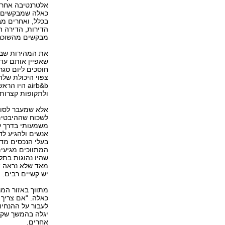
אלטרנטיבה אחרת.
כאלה שמבקשים ש
הדירות, הדירה ה
מבקשים מהשוכר 
את המהירות שבה 
שאפיין אותם עד 
חוסכים ליום סגר
צפוי היכולת שלה
airb&b הי
ולתקופות קצרות.
אלא שמעבר לסוגי
לשכוח שההיבטים
משמעותי בדרך ל
אנשים ולהגיע לד
בעלי הנכסים מדו
שהיו נהוגות בתל
מאד שלא נראה או
יש קשיים רבים.
מתווך באזור המר
כאלה. "אם צריך 
לעבור על ההנחיו
יגלה בהמשך שקיי
אחרים.